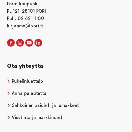
Porin kaupunki
PL 121, 28101 PORI
Puh. 02 621 1100
kirjaamo@pori.fi
Porin kaupunki Facebookissa
Avautuu uudessa välilehdessä
Porin kaupunki Instagramissa
Avautuu uudessa välilehdessä
Porin kaupunki Youtubessa
Avautuu uudessa välilehdessä
Porin kaupunki LinkedInissa
Avautuu uudessa välilehdessä
Ota yhteyttä
Puhelinluettelo
Anna palautetta
Sähköinen asiointi ja lomakkeet
Viestintä ja markkinointi