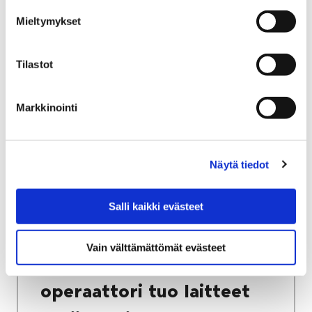
Porissa
Mieltymykset
Porilainen painonnostaja Kaarlo Kangasniemi
Tilastot
voitti Suomen ainoana kultamitalin Méxicon
olympialaisissa vuonna 1968.
Merkkitapauksesta tuli tänään 19.10.2018
Markkinointi
kuluneeksi 50 vuotta.
Näytä tiedot
19 lokakuun, 2018
|
Yleinen
Salli kaikki evästeet
Porin Satamaan lisää
Vain välttämättömät evästeet
volyymia – uusi
operaattori tuo laitteet