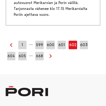
autovuorot Merikarvian ja Porin välillä.
Tarjonnasta vähenee klo 17.15 Merikarvialta
Poriin ajettava vuoro.
…
1
599
600
601
602
603
Edellinen sivu
…
604
605
668
Seuraava sivu