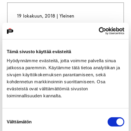
19 lokakuun, 2018
|
Yleinen
Liikuntatilojen vuorojen
haku käynnissä
Tämä sivusto käyttää evästeitä
Vuorohakemukset liikuntatiloihin ja
Hyödynnämme evästeitä, jotta voimme palvella sinua
leirikeskuksiin on jätettävä määräaikaan
jatkossa paremmin. Käytämme tätä tietoa analytiikan ja
mennessä. Vapaita vuoroja voi varata myös
sivujen käyttökokemuksen parantamiseen, sekä
keskellä kautta.
kohdennetun markkinoinnin suorittamiseen. Osa
evästeistä ovat välttämättömiä sivuston
toiminnallisuuden kannalta.
19 lokakuun, 2018
|
Yleinen
Suostumuksen
Välttämätön
valinta
Kulta-Kallea muistellaan