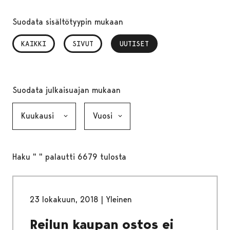
Suodata sisältötyypin mukaan
KAIKKI
SIVUT
UUTISET
, VALITTU
Suodata julkaisuajan mukaan
Kuukausi, valinta lähettää lomakkeen
Vuosi, valinta lähettää lomakkeen
Haku " " palautti 6679 tulosta
23 lokakuun, 2018
|
Yleinen
Reilun kaupan ostos ei