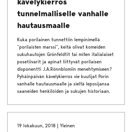
kävelykierros
tunnelmalliselle vanhalle
hautausmaalle
Kuka porilainen tunnettiin lempinimellä
”porilaisten marssi”, keitä olivat komeiden
sukuhautojen Grönfeldtit tai miten italialaiset
posetiivarit ja apinat liittyvät porilaisen
disponentti J.A.Rönnblomiin menehtymiseen?
Pyhäinpäivän kävelykierros vie kuulijat Porin
vanhalle hautausmaalle ja sieltä leposijansa
saaneiden henkilöiden ja sukujen historiaan.
19 lokakuun, 2018
|
Yleinen