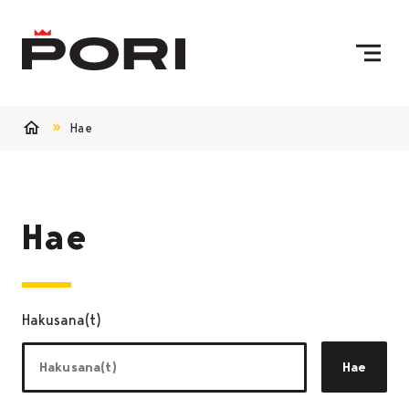
Siirry sisältöön
Etusivulle
Hae
Etusivu
Hae
Hakusana(t)
Hae