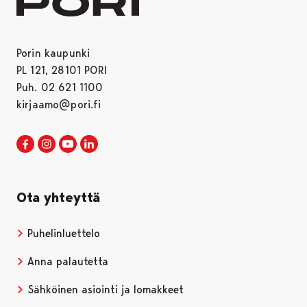
Porin kaupunki
PL 121, 28101 PORI
Puh. 02 621 1100
kirjaamo@pori.fi
Porin kaupunki Facebookissa
Avautuu uudessa välilehdessä
Porin kaupunki Instagramissa
Avautuu uudessa välilehdessä
Porin kaupunki Youtubessa
Avautuu uudessa välilehdessä
Porin kaupunki LinkedInissa
Avautuu uudessa välilehdessä
Ota yhteyttä
Puhelinluettelo
Anna palautetta
Sähköinen asiointi ja lomakkeet