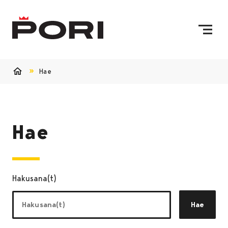
Siirry sisältöön
Etusivulle
Hae
Etusivu
Hae
Hakusana(t)
Hae