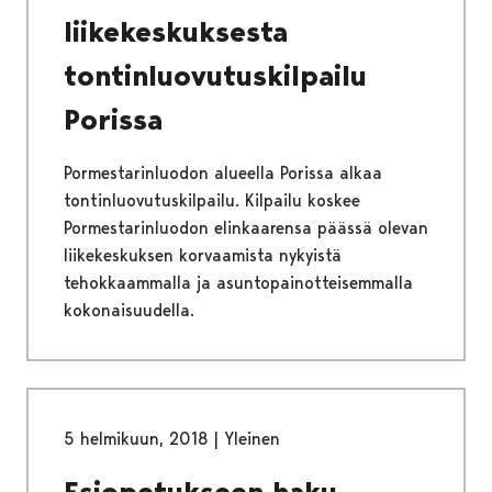
liikekeskuksesta
tontinluovutuskilpailu
Porissa
Pormestarinluodon alueella Porissa alkaa
tontinluovutuskilpailu. Kilpailu koskee
Pormestarinluodon elinkaarensa päässä olevan
liikekeskuksen korvaamista nykyistä
tehokkaammalla ja asuntopainotteisemmalla
kokonaisuudella.
5 helmikuun, 2018
|
Yleinen
Esiopetukseen haku