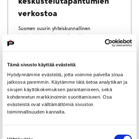
keskustelutapahtumien
verkostoa
Suomen suurin yhteiskunnallinen
keskustelutapahtuma SuomiAreena on
mukana perustamassa Pohjoismaiden ja
Baltian maiden yhteistä
keskustelutapahtumien Democracy Festival -
Tämä sivusto käyttää evästeitä
verkostoa.
Hyödynnämme evästeitä, jotta voimme palvella sinua
jatkossa paremmin. Käytämme tätä tietoa analytiikan ja
sivujen käyttökokemuksen parantamiseen, sekä
kohdennetun markkinoinnin suorittamiseen. Osa
31 tammikuun, 2018
|
Yleinen
evästeistä ovat välttämättömiä sivuston
toiminnallisuuden kannalta.
Porilaisuus, naapurit,
tulevaisuus ja hyvä arki –
Suostumuksen