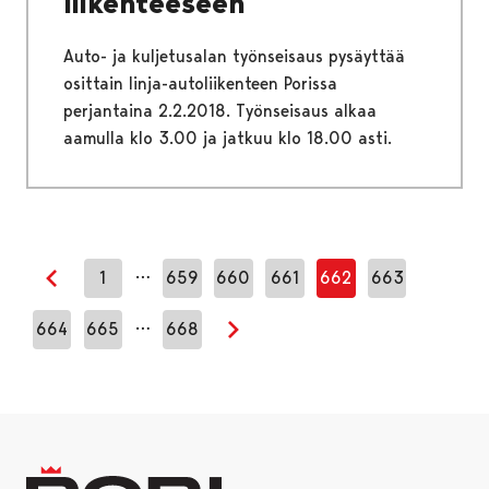
liikenteeseen
Auto- ja kuljetusalan työnseisaus pysäyttää
osittain linja-autoliikenteen Porissa
perjantaina 2.2.2018. Työnseisaus alkaa
aamulla klo 3.00 ja jatkuu klo 18.00 asti.
…
1
659
660
661
662
663
Edellinen sivu
…
664
665
668
Seuraava sivu