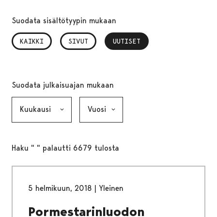
Suodata sisältötyypin mukaan
KAIKKI
SIVUT
UUTISET
, VALITTU
Suodata julkaisuajan mukaan
Kuukausi, valinta lähettää lomakkeen
Vuosi, valinta lähettää lomakkeen
Haku " " palautti 6679 tulosta
5 helmikuun, 2018
|
Yleinen
Pormestarinluodon