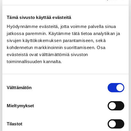
Olen iloinen, kun olet valinnut minut
kumppaniksesi. Toivottavasti rakkautemme
Tämä sivusto käyttää evästeitä
syvenee niin, että haluat viettää loppuelämäsi
Hyödynnämme evästeitä, jotta voimme palvella sinua
hennossa syleilyssäni.
jatkossa paremmin. Käytämme tätä tietoa analytiikan ja
sivujen käyttökokemuksen parantamiseen, sekä
kohdennetun markkinoinnin suorittamiseen. Osa
evästeistä ovat välttämättömiä sivuston
toiminnallisuuden kannalta.
Etusivu
Kaupunki ja hallinto
Viestintä ja markkinointi
Porin kaupunki somessa
Suostumuksen
Välttämätön
valinta
Porin kaupunki somessa
Mieltymykset
Kaupungin päätilien lisäksi monilta kaupungin
palveluilta löytyy omia tilejä eri sosiaalisen
kanavissa.
Tilastot