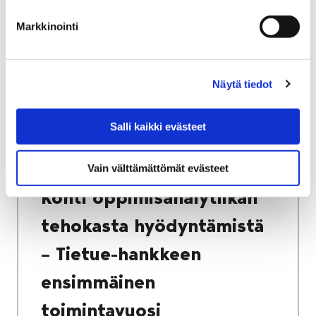
Markkinointi
Etusivu
Kasvatus ja koulutus
Lukio
Porin lukio
Yhteistyö
Kehittämishankkeet
Näytä tiedot
Tietue – oppimisanalytiikka lukiokoulutuksen
kehittämisen tueksi
Salli kaikki evästeet
Kohti oppimisanalytiikan tehokasta
hyödyntämistä – Tietue-hankkeen
ensimmäinen toimintavuosi
Vain välttämättömät evästeet
Kohti oppimisanalytiikan
tehokasta hyödyntämistä
– Tietue-hankkeen
ensimmäinen
toimintavuosi