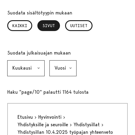
Suodata sisältötyypin mukaan
KAIKKI
SIVUT
, VALITTU
UUTISET
Suodata julkaisuajan mukaan
Kuukausi, valinta lähettää lomakkeen
Vuosi, valinta lähettää lomakkeen
Haku "page/10" palautti 1164 tulosta
Etusivu
Hyvinvointi
Yhdistyksille ja seuroille
Yhdistysillat
Yhdistysillan 10.4.2025 työpajan yhteenveto