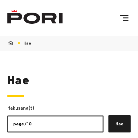
Siirry sisältöön
Etusivulle
Hae
Etusivu
Hae
Hakusana(t)
Hae