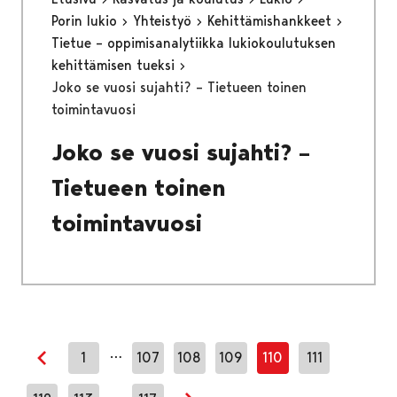
Porin lukio
Yhteistyö
Kehittämishankkeet
Tietue – oppimisanalytiikka lukiokoulutuksen
kehittämisen tueksi
Joko se vuosi sujahti? – Tietueen toinen
toimintavuosi
Joko se vuosi sujahti? –
Tietueen toinen
toimintavuosi
…
1
107
108
109
110
111
Edellinen sivu
…