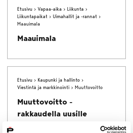
Etusivu
Vapaa-aika
Liikunta
Liikuntapaikat
Uimahallit ja -rannat
Maauimala
Maauimala
Etusivu
Kaupunki ja hallinto
Viestintä ja markkinointi
Muuttovoitto
Muuttovoitto -
rakkaudella uusille
porilaisille