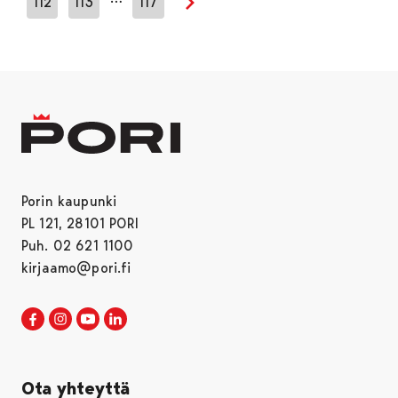
112
113
117
Seuraava sivu
Porin kaupunki
PL 121, 28101 PORI
Puh. 02 621 1100
kirjaamo@pori.fi
Porin kaupunki Facebookissa
Avautuu uudessa välilehdessä
Porin kaupunki Instagramissa
Avautuu uudessa välilehdessä
Porin kaupunki Youtubessa
Avautuu uudessa välilehdessä
Porin kaupunki LinkedInissa
Avautuu uudessa välilehdessä
Ota yhteyttä