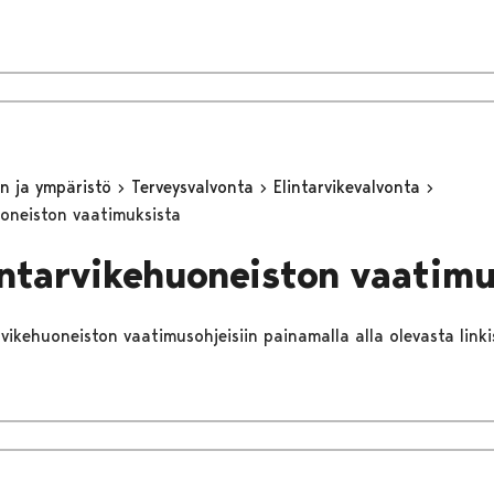
n ja ympäristö
Terveysvalvonta
Elintarvikevalvonta
uoneiston vaatimuksista
intarvikehuoneiston vaatimu
arvikehuoneiston vaatimusohjeisiin painamalla alla olevasta linki