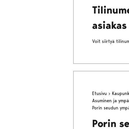
Tilinum
asiakas
Voit siirtyä tilin
Etusivu
Kaupunki
Asuminen ja ympä
Porin seudun ympä
Porin s