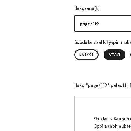
Hakusana(t)
Suodata sisältötyypin muk
KAIKKI
SIVUT
, VALITTU
Haku "page/119" palautti 1
Etusivu
Kaupunki
Oppilaanohjaukse