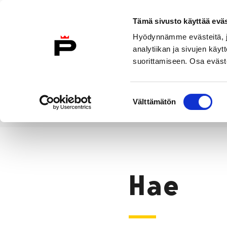
Siirry sisältöön
Tämä sivusto käyttää eväs
Suomeksi
Hyödynnämme evästeitä, jo
Etusivulle
analytiikan ja sivujen kä
suorittamiseen. Osa eväste
Asuminen ja
Kasvatu
ympäristö
koulu
Suostumuksen
Välttämätön
valinta
Hae
Etusivu
Hae