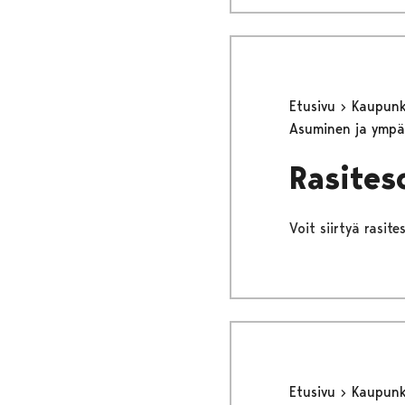
Etusivu
Kaupunki
Asuminen ja ympä
Rasites
Voit siirtyä rasit
Etusivu
Kaupunki