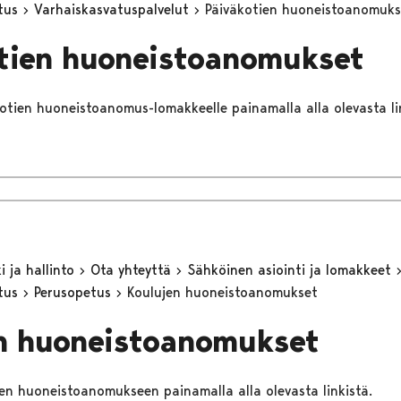
utus
Varhaiskasvatuspalvelut
Päiväkotien huoneistoanomuks
tien huoneistoanomukset
äkotien huoneistoanomus-lomakkeelle painamalla alla olevasta li
 ja hallinto
Ota yhteyttä
Sähköinen asiointi ja lomakkeet
utus
Perusopetus
Koulujen huoneistoanomukset
n huoneistoanomukset
ujen huoneistoanomukseen painamalla alla olevasta linkistä.