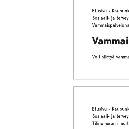
Etusivu
Kaupunki
Sosiaali- ja terv
Vammaispalveluh
Vammai
Voit siirtyä vamm
Etusivu
Kaupunki
Sosiaali- ja terv
Tilinumeron ilmoi