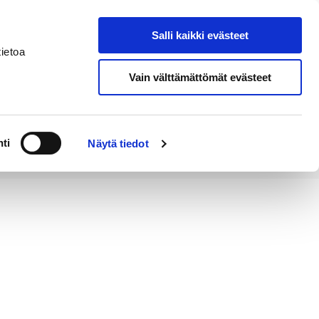
Salli kaikki evästeet
Tapahtumakalenteri
Hae sivustolta
ietoa
Vain välttämättömät evästeet
Työ ja
Kaupunki ja
rittäminen
hallinto
ti
Näytä tiedot