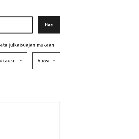
Hae
ata julkaisuajan mukaan
ausi, valinta lähettää lomakkeen
Vuosi, valinta lähettää lomakkeen