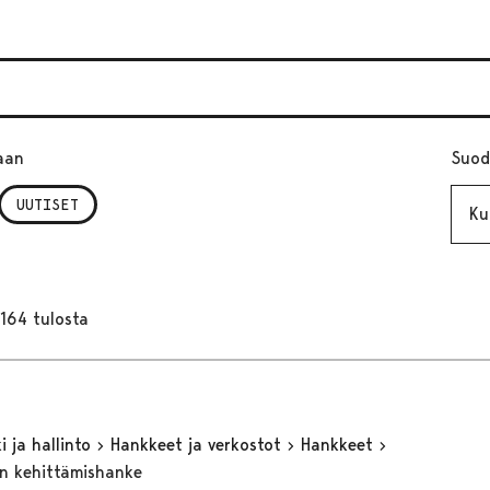
aan
Suod
Kuuk
UUTISET
164 tulosta
 ja hallinto
Hankkeet ja verkostot
Hankkeet
n kehittämishanke