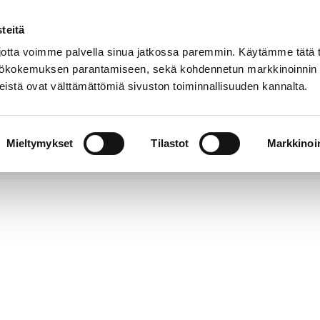
teitä
Puhelinluettelo
Anna palautetta
tta voimme palvella sinua jatkossa paremmin. Käytämme tätä t
yttökokemuksen parantamiseen, sekä kohdennetun markkinoinnin
istä ovat välttämättömiä sivuston toiminnallisuuden kannalta.
s ja
Vapaa-
Hyvinvointi
tus
aika
y
Mieltymykset
Tilastot
Markkinoin