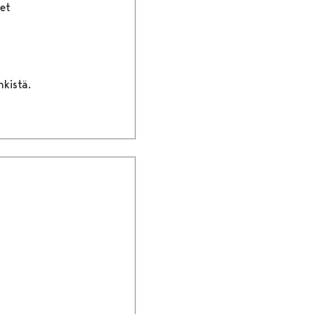
et
nkistä.