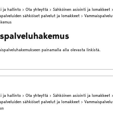
 ja hallinto
Ota yhteyttä
Sähköinen asiointi ja lomakkeet
eyspalveluiden sähköiset palvelut ja lomakkeet
Vammaispalvel
akemus
spalveluhakemus
aispalveluhakemukseen painamalla alla olevasta linkistä.
 ja hallinto
Ota yhteyttä
Sähköinen asiointi ja lomakkeet
eyspalveluiden sähköiset palvelut ja lomakkeet
Vammaispalvel
tus