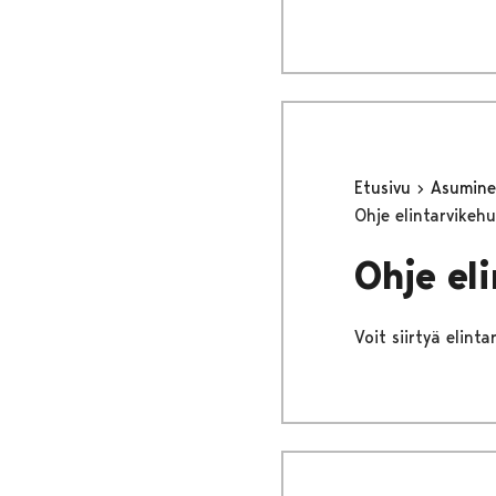
Etusivu
Asumine
Ohje elintarvikeh
Ohje el
Voit siirtyä elint