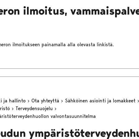
eron ilmoitus, vammaispalv
umeron ilmoitukseen painamalla alla olevasta linkistä.
 ja hallinto
Ota yhteyttä
Sähköinen asiointi ja lomakkeet
ristö
Terveydensuojelu
ristöterveydenhuollon valvontasuunnitelma
eudun ympäristöterveydenhu