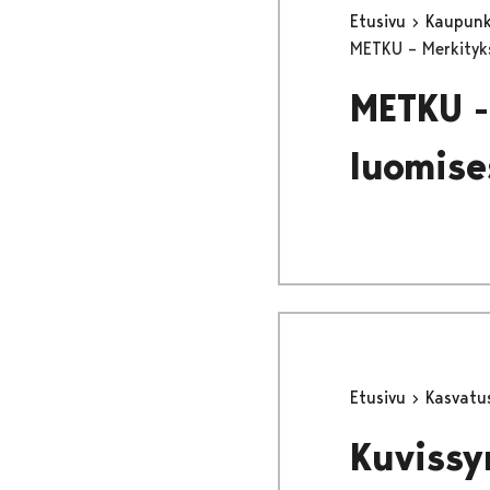
Etusivu
Kaupunki
METKU – Merkityks
METKU -
luomise
Etusivu
Kasvatu
Kuvissy