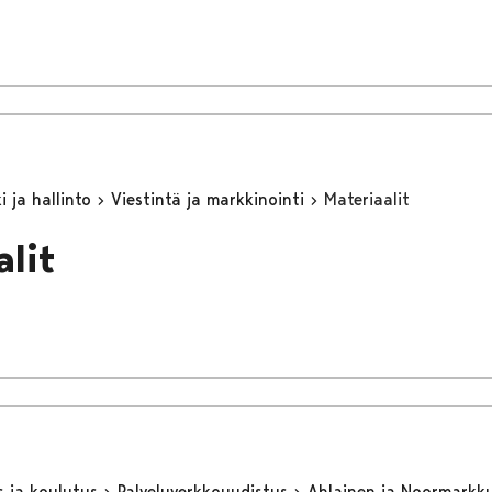
 ja hallinto
Viestintä ja markkinointi
Materiaalit
alit
s ja koulutus
Palveluverkkouudistus
Ahlainen ja Noormarkk