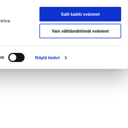
Salli kaikki evästeet
Tapahtumakalenteri
Hae sivustolta
ietoa
Vain välttämättömät evästeet
Työ ja
Kaupunki ja
rittäminen
hallinto
ti
Näytä tiedot