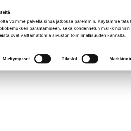
teitä
Puhelinluettelo
Anna palautetta
tta voimme palvella sinua jatkossa paremmin. Käytämme tätä t
yttökokemuksen parantamiseen, sekä kohdennetun markkinoinnin
istä ovat välttämättömiä sivuston toiminnallisuuden kannalta.
s ja
Vapaa-
Hyvinvointi
tus
aika
y
Mieltymykset
Tilastot
Markkinoin