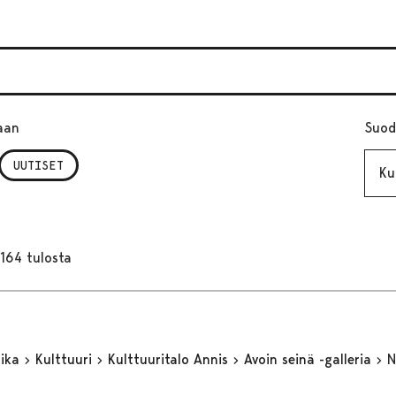
aan
Suod
Kuuk
UUTISET
164 tulosta
aika
Kulttuuri
Kulttuuritalo Annis
Avoin seinä -galleria
N