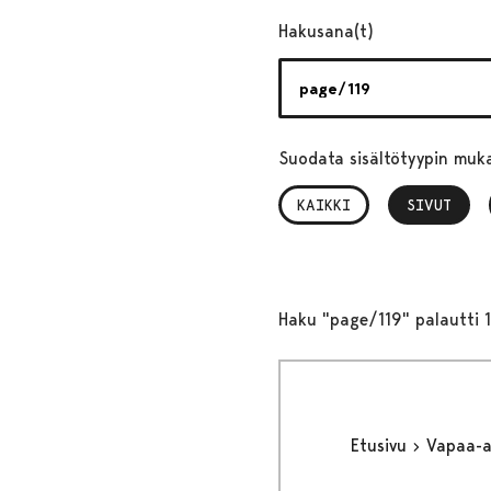
Hakusana(t)
Suodata sisältötyypin muk
KAIKKI
SIVUT
, VALITTU
Haku "page/119" palautti 1
Etusivu
Vapaa-