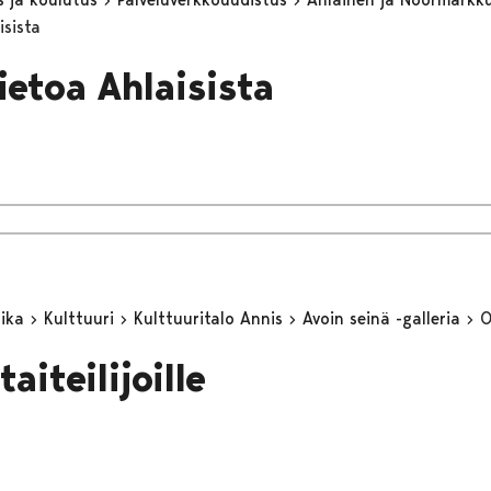
isista
ietoa Ahlaisista
aika
Kulttuuri
Kulttuuritalo Annis
Avoin seinä -galleria
O
taiteilijoille