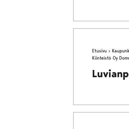
Etusivu
Kaupunki
Kiinteistö Oy Dom
Luvianp