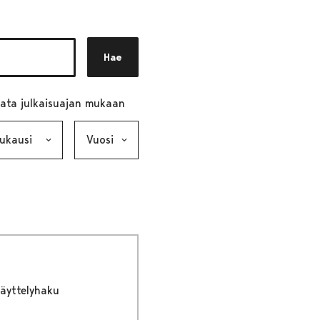
Hae
ata julkaisuajan mukaan
ausi, valinta lähettää lomakkeen
Vuosi, valinta lähettää lomakkeen
äyttelyhaku