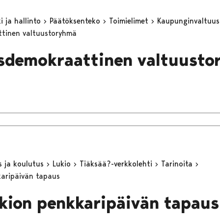
 ja hallinto
Päätöksenteko
Toimielimet
Kaupunginvaltuu
attinen valtuustoryhmä
lisdemokraattinen valtuust
s ja koulutus
Lukio
Tiäksää?-verkkolehti
Tarinoita
karipäivän tapaus
ukion penkkaripäivän tapaus