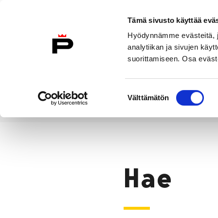
Siirry sisältöön
Tämä sivusto käyttää eväs
Suomeksi
Hyödynnämme evästeitä, jo
Etusivulle
analytiikan ja sivujen kä
suorittamiseen. Osa eväste
Asuminen ja
Kasvatu
ympäristö
koulu
Suostumuksen
Välttämätön
valinta
Hae
Etusivu
Hae