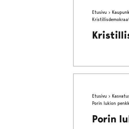
Etusivu
Kaupunki
Kristillisdemokra
Kristil
Etusivu
Kasvatu
Porin lukion penk
Porin l