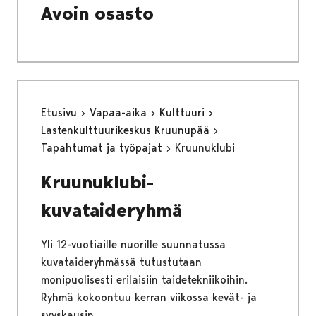
Avoin osasto
Etusivu
Vapaa-aika
Kulttuuri
Lastenkulttuurikeskus Kruunupää
Tapahtumat ja työpajat
Kruunuklubi
Kruunuklubi-
kuvataideryhmä
Yli 12-vuotiaille nuorille suunnatussa
kuvataideryhmässä tutustutaan
monipuolisesti erilaisiin taidetekniikoihin.
Ryhmä kokoontuu kerran viikossa kevät- ja
syyskausin.