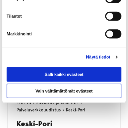
Tilastot
Etusivu
Kasvatus ja koulutus
Markkinointi
Palveluverkkouudistus
Ahlainen ja Noormarkku
Tilastotietoa Ahlaisista
Näytä tiedot
Tilastotietoa Ahlaisista
Salli kaikki evästeet
Vain välttämättömät evästeet
Etusivu
Kasvatus ja koulutus
Palveluverkkouudistus
Keski-Pori
Keski-Pori