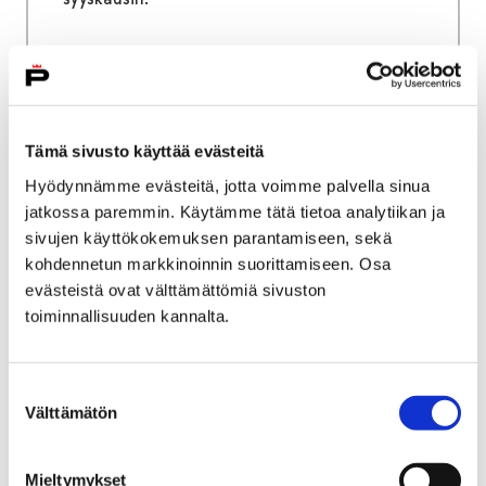
Etusivu
Kasvatus ja koulutus
Tämä sivusto käyttää evästeitä
Opiskelijan Pori
Hyödynnämme evästeitä, jotta voimme palvella sinua
Opiskelijan Pori
jatkossa paremmin. Käytämme tätä tietoa analytiikan ja
sivujen käyttökokemuksen parantamiseen, sekä
kohdennetun markkinoinnin suorittamiseen. Osa
evästeistä ovat välttämättömiä sivuston
toiminnallisuuden kannalta.
Etusivu
Asuminen ja ympäristö
Ympäristö
Resurssiviisas Pori
Suostumuksen
Välttämätön
valinta
Resurssiviisas Pori
Mieltymykset