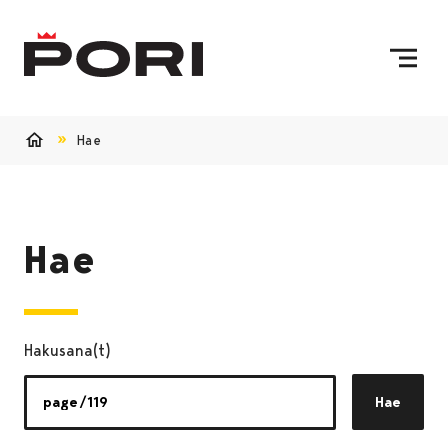
Siirry sisältöön
Etusivulle
Hae
Etusivu
Hae
Hakusana(t)
Hae