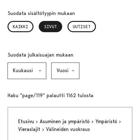
Suodata sisältötyypin mukaan
KAIKKI
SIVUT
, VALITTU
UUTISET
Suodata julkaisuajan mukaan
Kuukausi, valinta lähettää lomakkeen
Vuosi, valinta lähettää lomakkeen
Haku "page/119" palautti 1162 tulosta
Etusivu
Asuminen ja ympäristö
Ympäristö
Vieraslajit
Välineiden vuokraus