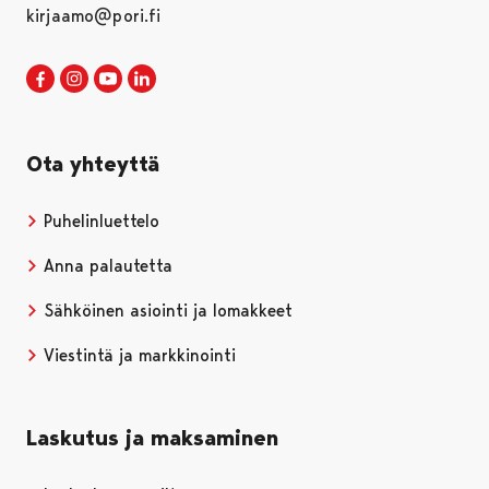
kirjaamo@pori.fi
Porin kaupunki Facebookissa
Avautuu uudessa välilehdessä
Porin kaupunki Instagramissa
Avautuu uudessa välilehdessä
Porin kaupunki Youtubessa
Avautuu uudessa välilehdessä
Porin kaupunki LinkedInissa
Avautuu uudessa välilehdessä
Ota yhteyttä
Puhelinluettelo
Anna palautetta
Sähköinen asiointi ja lomakkeet
Viestintä ja markkinointi
Laskutus ja maksaminen