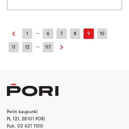
…
1
6
7
8
9
10
Edellinen sivu
…
11
12
117
Seuraava sivu
Porin kaupunki
PL 121, 28101 PORI
Puh. 02 621 1100