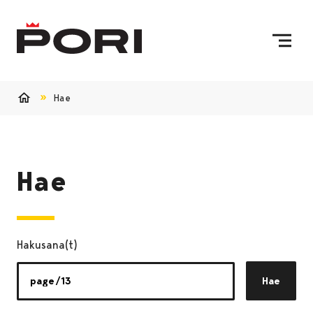
Siirry sisältöön
Etusivulle
Hae
Etusivu
Hae
Hakusana(t)
Hae