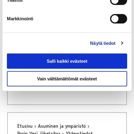
Tilastot
Asuminen Porissa
Markkinointi
Näytä tiedot
Etusivu
Asuminen ja ympäristö
Turvallisuus ja varautuminen
Salli kaikki evästeet
Turvallisuus ja
Vain välttämättömät evästeet
varautuminen
Etusivu
Asuminen ja ympäristö
Porin Vesi, liikelaitos
Yhteystiedot