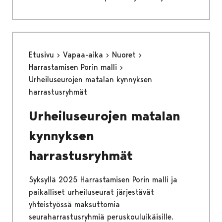
Etusivu
Vapaa-aika
Nuoret
Harrastamisen Porin malli
Urheiluseurojen matalan kynnyksen
harrastusryhmät
Urheiluseurojen matalan
kynnyksen
harrastusryhmät
Syksyllä 2025 Harrastamisen Porin malli ja
paikalliset urheiluseurat järjestävät
yhteistyössä maksuttomia
seuraharrastusryhmiä peruskouluikäisille.