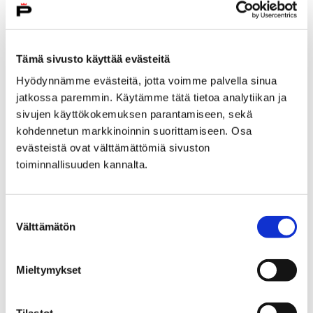
Etusivu
Vapaa-aika
Liikunta
Liikuntapaikkojen varaukset
Tämä sivusto käyttää evästeitä
Tilavarausjärjestelmän käyttöehdot
Hyödynnämme evästeitä, jotta voimme palvella sinua
Tilavarausjärjestelmän
jatkossa paremmin. Käytämme tätä tietoa analytiikan ja
sivujen käyttökokemuksen parantamiseen, sekä
käyttöehdot
kohdennetun markkinoinnin suorittamiseen. Osa
evästeistä ovat välttämättömiä sivuston
toiminnallisuuden kannalta.
Suostumuksen
Välttämätön
Etusivu
Kaupunki ja hallinto
valinta
Hankkeet ja verkostot
Hankkeet
Maahanmuuttajien neuvontapiste
Mieltymykset
Tietopaketti maahanmuuttajille
Asuminen Porissa