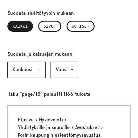
Suodata sisältötyypin mukaan
KAIKKI
, VALITTU
SIVUT
UUTISET
Suodata julkaisuajan mukaan
Kuukausi, valinta lähettää lomakkeen
Vuosi, valinta lähettää lomakkeen
Haku "page/13" palautti 1166 tulosta
Etusivu
Hyvinvointi
Yhdistyksille ja seuroille
Avustukset
Porin kaupungin esteettömyysavustus