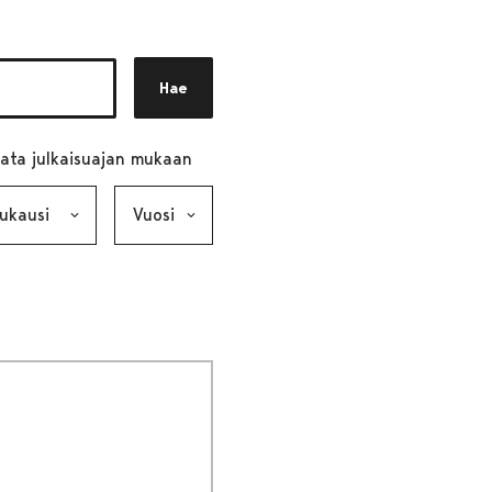
Hae
ata julkaisuajan mukaan
ausi, valinta lähettää lomakkeen
Vuosi, valinta lähettää lomakkeen