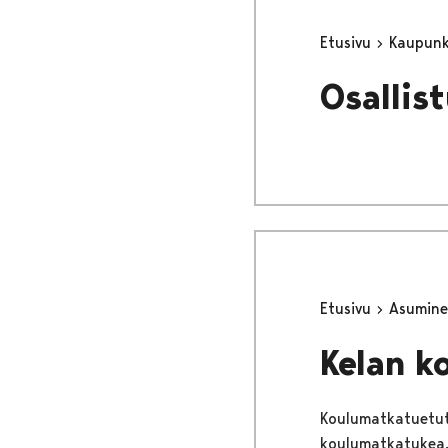
Etusivu
Kaupunki
Osallist
Etusivu
Asumine
Kelan k
Koulumatkatuetut 
koulumatkatukea