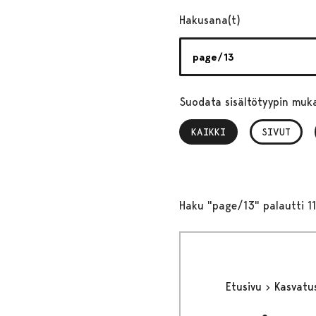
Hakusana(t)
Suodata sisältötyypin muk
KAIKKI
, VALITTU
SIVUT
Haku "page/13" palautti 1
Etusivu
Kasvatu