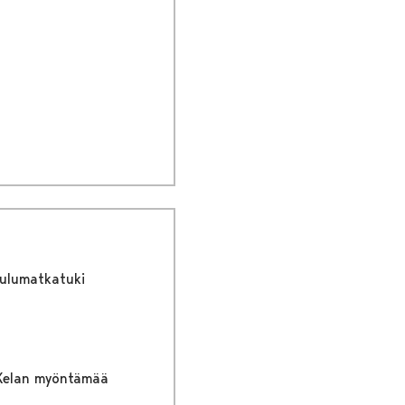
oulumatkatuki
t Kelan myöntämää