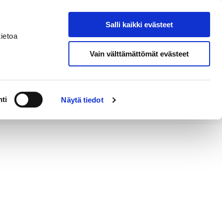
Salli kaikki evästeet
Tapahtumakalenteri
Hae sivustolta
ietoa
Vain välttämättömät evästeet
Työ ja
Kaupunki ja
rittäminen
hallinto
ti
Näytä tiedot