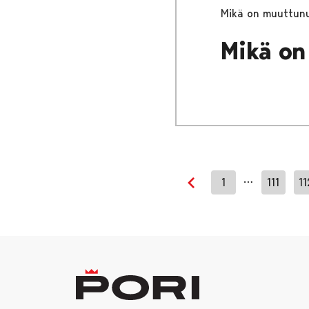
Mikä on muuttunu
Mikä on
…
1
111
11
Edellinen sivu