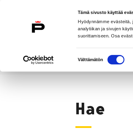
Siirry sisältöön
Tämä sivusto käyttää eväs
Suomeksi
Hyödynnämme evästeitä, jo
Etusivulle
analytiikan ja sivujen kä
suorittamiseen. Osa eväste
Asuminen ja
Kasvatu
ympäristö
koulu
Suostumuksen
Välttämätön
valinta
Hae
Etusivu
Hae