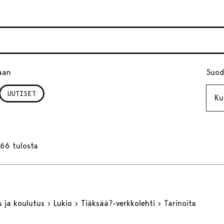
aan
Suod
Kuuk
UUTISET
166 tulosta
s ja koulutus
Lukio
Tiäksää?-verkkolehti
Tarinoita