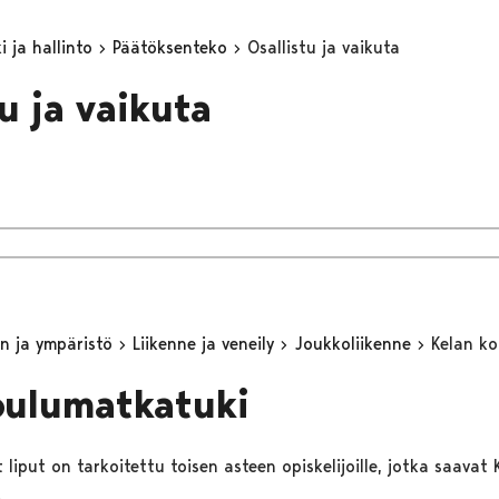
 ja hallinto
Päätöksenteko
Osallistu ja vaikuta
u ja vaikuta
n ja ympäristö
Liikenne ja veneily
Joukkoliikenne
Kelan k
oulumatkatuki
liput on tarkoitettu toisen asteen opiskelijoille, jotka saava
.