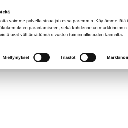
teitä
Puhelinluettelo
Anna palautetta
tta voimme palvella sinua jatkossa paremmin. Käytämme tätä t
yttökokemuksen parantamiseen, sekä kohdennetun markkinoinnin
istä ovat välttämättömiä sivuston toiminnallisuuden kannalta.
s ja
Vapaa-
Hyvinvointi
tus
aika
y
Mieltymykset
Tilastot
Markkinoin