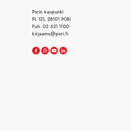
Porin kaupunki
PL 121, 28101 PORI
Puh. 02 621 1100
kirjaamo@pori.fi
Porin kaupunki Facebookissa
Avautuu uudessa välilehdessä
Porin kaupunki Instagramissa
Avautuu uudessa välilehdessä
Porin kaupunki Youtubessa
Avautuu uudessa välilehdessä
Porin kaupunki LinkedInissa
Avautuu uudessa välilehdessä