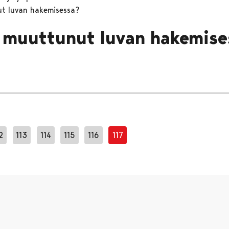
t luvan hakemisessa?
 muuttunut luvan hakemise
2
113
114
115
116
117