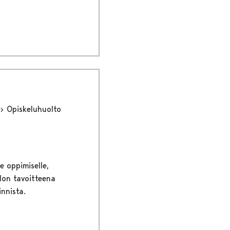
Opiskeluhuolto
e oppimiselle,
llon tavoitteena
innista.