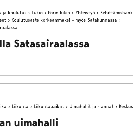
s ja koulutus
Lukio
Porin lukio
Yhteistyö
Kehittämishan
keet
Koulutusaste korkeammaksi – myös Satakunnassa
iraalassa
lla Satasairaalassa
aika
Liikunta
Liikuntapaikat
Uimahallit ja -rannat
Keskus
an uimahalli