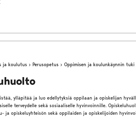
t
s ja koulutus
Perusopetus
Oppimisen ja koulunkäynnin tuki
uhuolto
stää, ylläpitää ja luo edellytyksiä oppilaan ja opiskelijan hyväll
ysiselle terveydelle sekä sosiaaliselle hyvinvoinnille. Opiskeluhuo
- ja opiskeluyhteisön sekä oppilaiden ja opiskelijoiden hyvinvo