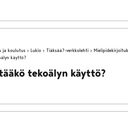
s ja koulutus
Lukio
Tiäksää?-verkkolehti
Mielipidekirjoitu
älyn käyttö?
ääkö tekoälyn käyttö?