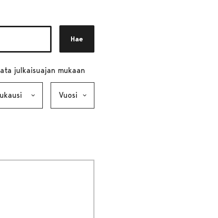
Hae
ata julkaisuajan mukaan
ausi, valinta lähettää lomakkeen
Vuosi, valinta lähettää lomakkeen