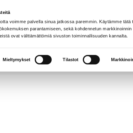
teitä
Puhelinluettelo
Anna palautetta
tta voimme palvella sinua jatkossa paremmin. Käytämme tätä t
yttökokemuksen parantamiseen, sekä kohdennetun markkinoinnin
istä ovat välttämättömiä sivuston toiminnallisuuden kannalta.
s ja
Vapaa-
Hyvinvointi
tus
aika
y
Mieltymykset
Tilastot
Markkinoin