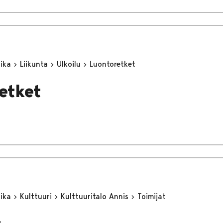
aika
Liikunta
Ulkoilu
Luontoretket
etket
aika
Kulttuuri
Kulttuuritalo Annis
Toimijat