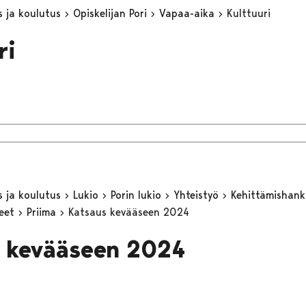
s ja koulutus
Opiskelijan Pori
Vapaa-aika
Kulttuuri
ri
s ja koulutus
Lukio
Porin lukio
Yhteistyö
Kehittämishan
keet
Priima
Katsaus kevääseen 2024
 kevääseen 2024