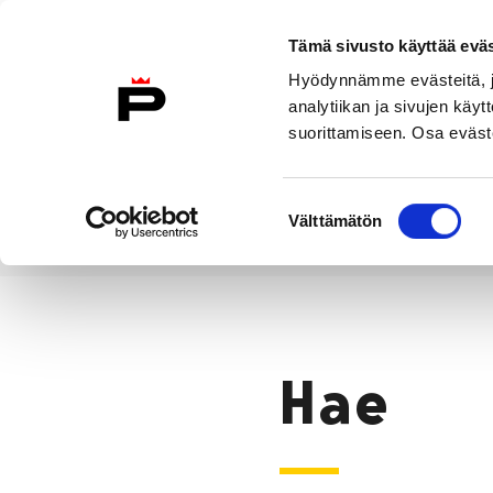
Siirry sisältöön
Tämä sivusto käyttää eväs
Suomeksi
Hyödynnämme evästeitä, jo
Etusivulle
analytiikan ja sivujen kä
suorittamiseen. Osa eväste
Asuminen ja
Kasvatu
ympäristö
koulu
Suostumuksen
Välttämätön
valinta
Hae
Etusivu
Hae