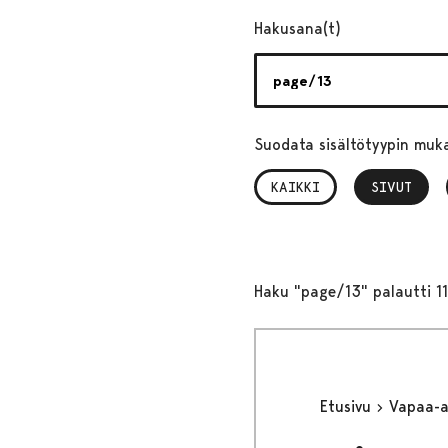
Hakusana(t)
Suodata sisältötyypin muk
KAIKKI
SIVUT
, VALITTU
Haku "page/13" palautti 1
Etusivu
Vapaa-