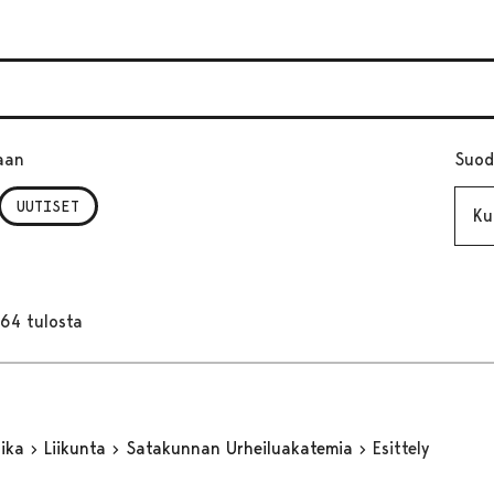
aan
Suod
Kuuk
UUTISET
164 tulosta
aika
Liikunta
Satakunnan Urheiluakatemia
Esittely