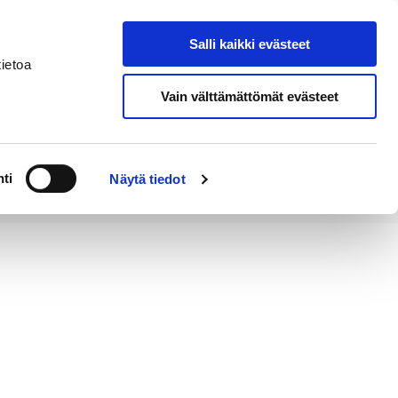
Salli kaikki evästeet
Tapahtumakalenteri
Hae sivustolta
ietoa
Vain välttämättömät evästeet
Työ ja
Kaupunki ja
rittäminen
hallinto
ti
Näytä tiedot