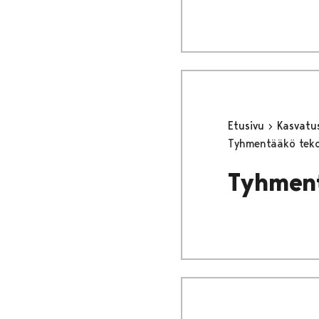
Etusivu
Kasvatu
Tyhmentääkö teko
Tyhment