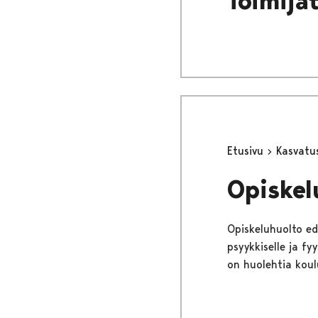
Toimija
Etusivu
Kasvatu
Opiskel
Opiskeluhuolto edi
psyykkiselle ja fy
on huolehtia koulu