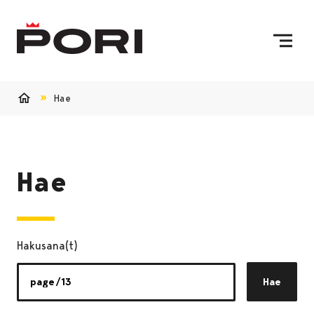
Siirry sisältöön
Etusivulle
Hae
Etusivu
Hae
Hakusana(t)
Hae