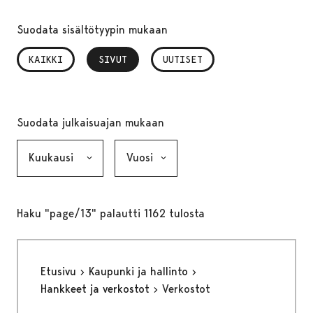
Suodata sisältötyypin mukaan
KAIKKI
SIVUT
, VALITTU
UUTISET
Suodata julkaisuajan mukaan
Kuukausi, valinta lähettää lomakkeen
Vuosi, valinta lähettää lomakkeen
Haku "page/13" palautti 1162 tulosta
Etusivu
Kaupunki ja hallinto
Hankkeet ja verkostot
Verkostot