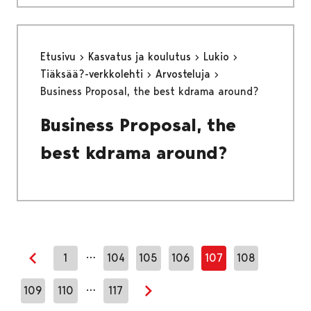
Etusivu
Kasvatus ja koulutus
Lukio
Tiäksää?-verkkolehti
Arvosteluja
Business Proposal, the best kdrama around?
Business Proposal, the
best kdrama around?
…
1
104
105
106
107
108
Edellinen sivu
…
109
110
117
Seuraava sivu