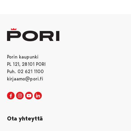
Porin kaupunki
PL 121, 28101 PORI
Puh. 02 621 1100
kirjaamo@pori.fi
Porin kaupunki Facebookissa
Avautuu uudessa välilehdessä
Porin kaupunki Instagramissa
Avautuu uudessa välilehdessä
Porin kaupunki Youtubessa
Avautuu uudessa välilehdessä
Porin kaupunki LinkedInissa
Avautuu uudessa välilehdessä
Ota yhteyttä