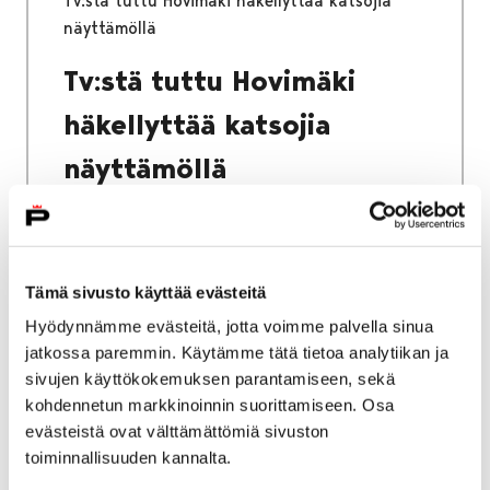
Tv:stä tuttu Hovimäki häkellyttää katsojia
näyttämöllä
Tv:stä tuttu Hovimäki
häkellyttää katsojia
näyttämöllä
Tämä sivusto käyttää evästeitä
Etusivu
Vapaa-aika
Liikunta
Hyödynnämme evästeitä, jotta voimme palvella sinua
Ohjattu liikunta
Soveltavaa liikuntaa
jatkossa paremmin. Käytämme tätä tietoa analytiikan ja
sivujen käyttökokemuksen parantamiseen, sekä
Soveltavaa liikuntaa
kohdennetun markkinoinnin suorittamiseen. Osa
evästeistä ovat välttämättömiä sivuston
toiminnallisuuden kannalta.