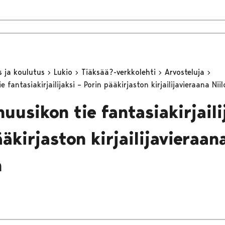
s ja koulutus
Lukio
Tiäksää?-verkkolehti
Arvosteluja
e fantasiakirjailijaksi – Porin pääkirjaston kirjailijavieraana Ni
uusikon tie fantasiakirjaili
äkirjaston kirjailijavieraana
n