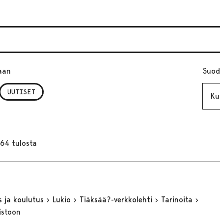
aan
Suod
Kuuk
UUTISET
164 tulosta
s ja koulutus
Lukio
Tiäksää?-verkkolehti
Tarinoita
istoon