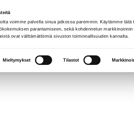
teitä
Puhelinluettelo
Anna palautetta
tta voimme palvella sinua jatkossa paremmin. Käytämme tätä t
yttökokemuksen parantamiseen, sekä kohdennetun markkinoinnin
istä ovat välttämättömiä sivuston toiminnallisuuden kannalta.
s ja
Vapaa-
Hyvinvointi
tus
aika
y
Mieltymykset
Tilastot
Markkinoin