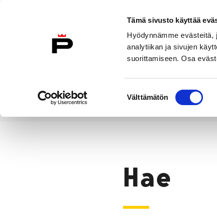
Siirry sisältöön
Tämä sivusto käyttää eväs
Suomeksi
Hyödynnämme evästeitä, jo
Etusivulle
analytiikan ja sivujen kä
suorittamiseen. Osa eväste
Asuminen ja
Kasvatu
ympäristö
koulu
Suostumuksen
Välttämätön
valinta
Hae
Etusivu
Hae