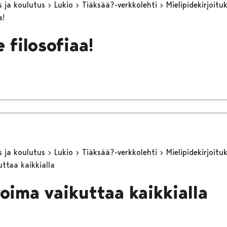
s ja koulutus
Lukio
Tiäksää?-verkkolehti
Mielipidekirjoitu
a!
 filosofiaa!
s ja koulutus
Lukio
Tiäksää?-verkkolehti
Mielipidekirjoitu
uttaa kaikkialla
voima vaikuttaa kaikkialla