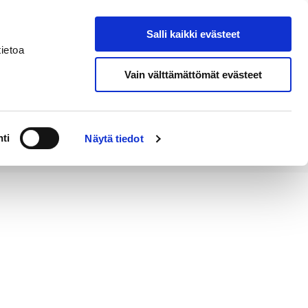
Salli kaikki evästeet
Tapahtumakalenteri
Hae sivustolta
ietoa
Vain välttämättömät evästeet
Työ ja
Kaupunki ja
rittäminen
hallinto
ti
Näytä tiedot