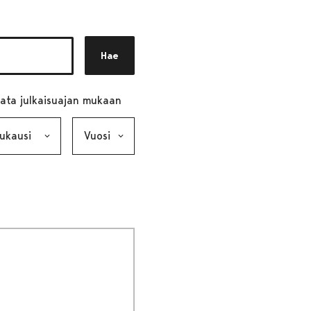
Hae
ata julkaisuajan mukaan
ausi, valinta lähettää lomakkeen
Vuosi, valinta lähettää lomakkeen