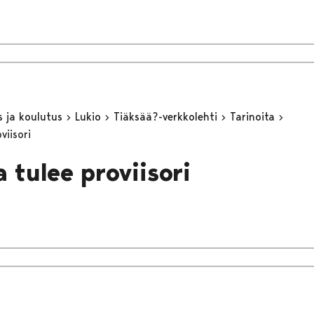
s ja koulutus
Lukio
Tiäksää?-verkkolehti
Tarinoita
viisori
 tulee proviisori