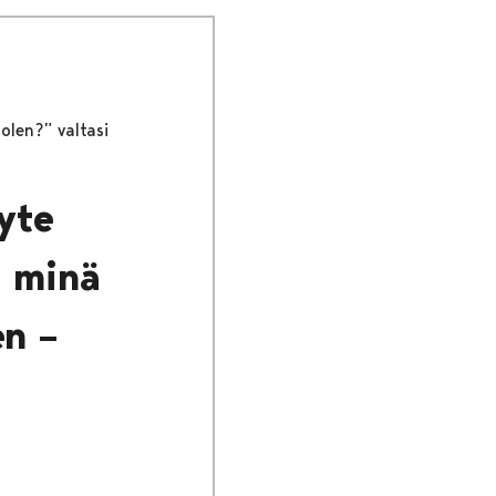
olen?” valtasi
yte
a minä
en –