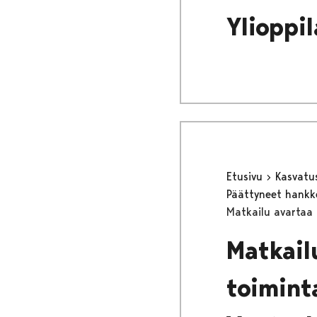
Ylioppi
Etusivu
Kasvatu
Päättyneet hank
Matkailu avartaa 
Matkailu
toimint