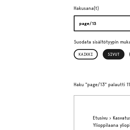
Hakusana(t)
Suodata sisältötyypin muk
KAIKKI
SIVUT
, VALITTU
Haku "page/13" palautti 1
Etusivu
Kasvatu
Ylioppilaana yliop