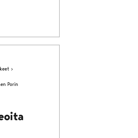
kkeet
nen Porin
eoita