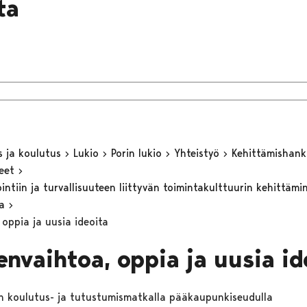
lta
s ja koulutus
Lukio
Porin lukio
Yhteistyö
Kehittämishan
keet
ntiin ja turvallisuuteen liittyvän toimintakulttuurin kehittämi
sa
 oppia ja uusia ideoita
envaihtoa, oppia ja uusia id
 koulutus- ja tutustumismatkalla pääkaupunkiseudulla