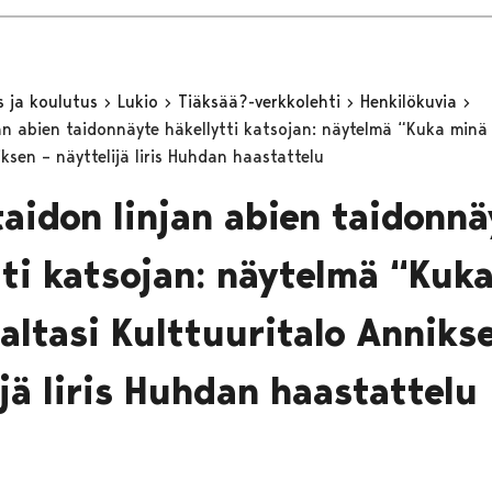
s ja koulutus
Lukio
Tiäksää?-verkkolehti
Henkilökuvia
jan abien taidonnäyte häkellytti katsojan: näytelmä “Kuka minä 
ksen – näyttelijä Iiris Huhdan haastattelu
taidon linjan abien taidonnä
tti katsojan: näytelmä “Kuk
valtasi Kulttuuritalo Anniks
ijä Iiris Huhdan haastattelu