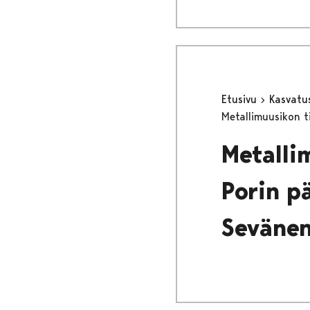
Etusivu
Kasvatu
Metallimuusikon ti
Metallim
Porin pä
Seväne