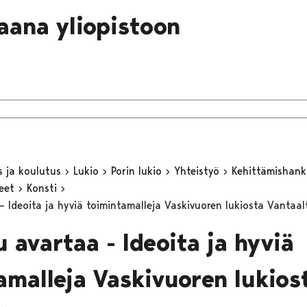
laana yliopistoon
s ja koulutus
Lukio
Porin lukio
Yhteistyö
Kehittämishan
keet
Konsti
– Ideoita ja hyviä toimintamalleja Vaskivuoren lukiosta Vantaa
 avartaa - Ideoita ja hyviä
amalleja Vaskivuoren lukios