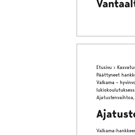
Vantaa
Etusivu
Kasvatu
Päättyneet hank
Valkama – hyvinvoi
lukiokoulutukses
Ajatustenvaihtoa,
Ajatust
Valkama-hankkeen