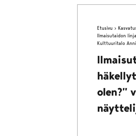
Etusivu
Kasvatu
Ilmaisutaidon lin
Kulttuuritalo Anni
Ilmaisu
häkelly
olen?” 
näyttel