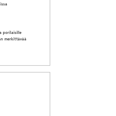
issa
porilaisille
ään merkittävää