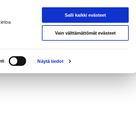
Salli kaikki evästeet
Tapahtumakalenteri
Hae sivustolta
ietoa
Vain välttämättömät evästeet
Työ ja
Kaupunki ja
rittäminen
hallinto
ti
Näytä tiedot