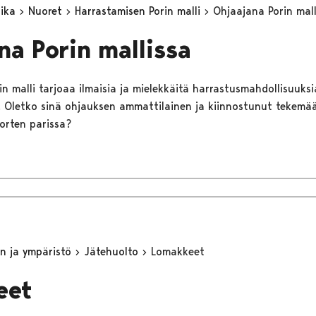
aika
Nuoret
Harrastamisen Porin malli
Ohjaajana Porin mall
na Porin mallissa
n malli tarjoaa ilmaisia ja mielekkäitä harrastusmahdollisuuksia 
lle. Oletko sinä ohjauksen ammattilainen ja kiinnostunut tekem
uorten parissa?
n ja ympäristö
Jätehuolto
Lomakkeet
eet