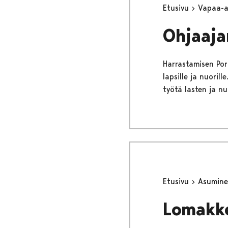
Etusivu
Vapaa-
Ohjaaja
Harrastamisen Pori
lapsille ja nuori
työtä lasten ja n
Etusivu
Asumine
Lomakk