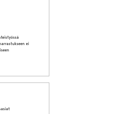
hteistyössä
harrastukseen ei
iseen
sasiat