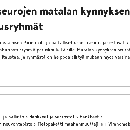
seurojen matalan kynnyksen
tusryhmät
astamisen Porin malli ja paikalliset urheiluseurat järjestävät y
harrastusryhmiä peruskouluikäisille. Matalan kynnyksen seura
ajitaustaa, ja ryhmästä on helppoa siirtyä mukaan myös varsina
 ja hallinto
Hankkeet ja verkostot
Hankkeet
n neuvontapiste
Tietopaketti maahanmuuttajille
Viranomai