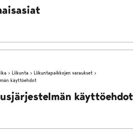
aisasiat
aika
Liikunta
Liikuntapaikkojen varaukset
elmän käyttöehdot
ausjärjestelmän käyttöehdo