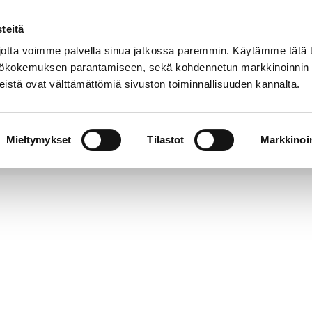
teitä
Puhelinluettelo
Anna palautetta
tta voimme palvella sinua jatkossa paremmin. Käytämme tätä t
yttökokemuksen parantamiseen, sekä kohdennetun markkinoinnin
istä ovat välttämättömiä sivuston toiminnallisuuden kannalta.
s ja
Vapaa-
Hyvinvointi
tus
aika
y
Mieltymykset
Tilastot
Markkinoin