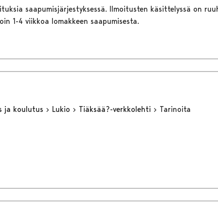
ituksia saapumisjärjestyksessä. Ilmoitusten käsittelyssä on ruu
noin 1-4 viikkoa lomakkeen saapumisesta.
s ja koulutus
Lukio
Tiäksää?-verkkolehti
Tarinoita