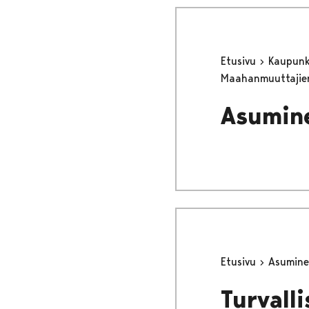
Etusivu
Kaupunki
Maahanmuuttajie
Asumine
Etusivu
Asumine
Turvall