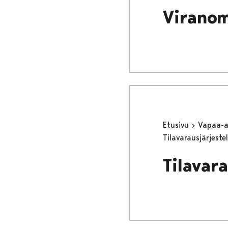
Viranom
Etusivu
Vapaa-
Tilavarausjärjest
Tilavar