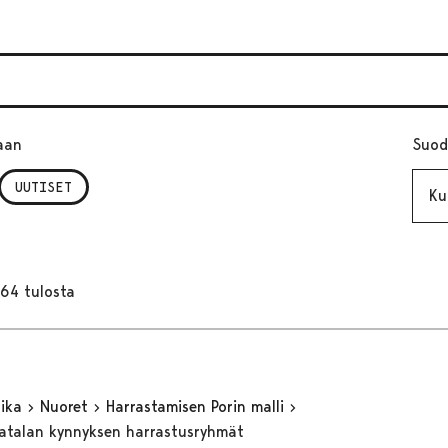
aan
Suod
Kuuk
UUTISET
164 tulosta
aika
Nuoret
Harrastamisen Porin malli
matalan kynnyksen harrastusryhmät