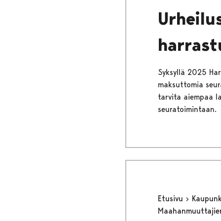
Urheilu
harras
Syksyllä 2025 Harr
maksuttomia seura
tarvita aiempaa l
seuratoimintaan.
Etusivu
Kaupunki
Maahanmuuttajie