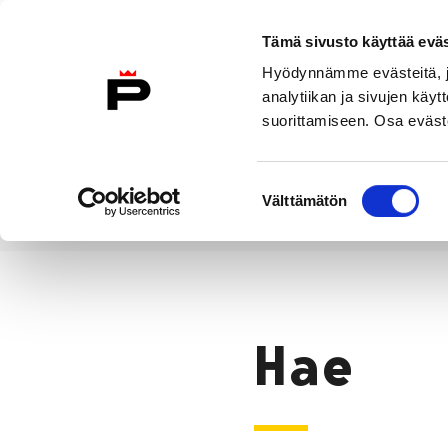
Siirry sisältöön
Tämä sivusto käyttää eväs
Suomeksi
Hyödynnämme evästeitä, jo
Etusivulle
analytiikan ja sivujen kä
suorittamiseen. Osa eväste
Asuminen ja
Kasvatu
ympäristö
koulu
Suostumuksen
Välttämätön
valinta
Hae
Etusivu
Hae