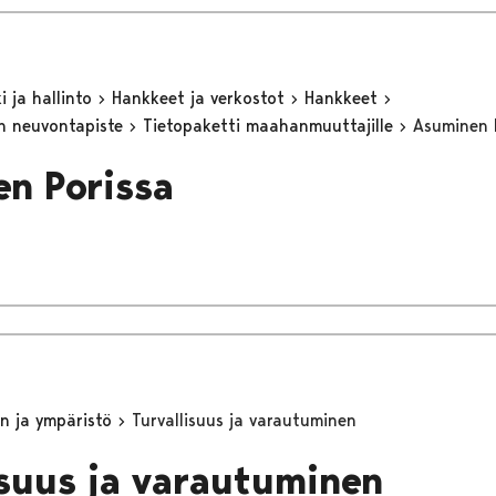
 ja hallinto
Hankkeet ja verkostot
Hankkeet
n neuvontapiste
Tietopaketti maahanmuuttajille
Asuminen 
n Porissa
n ja ympäristö
Turvallisuus ja varautuminen
isuus ja varautuminen