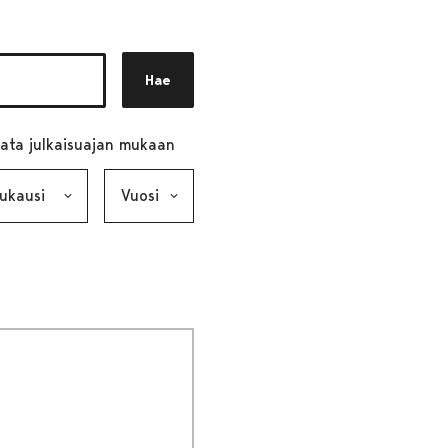
Hae
ata julkaisuajan mukaan
ausi, valinta lähettää lomakkeen
Vuosi, valinta lähettää lomakkeen