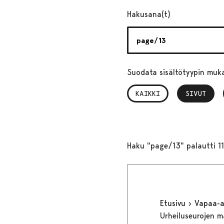
Hakusana(t)
Suodata sisältötyypin muk
KAIKKI
SIVUT
, VALITTU
Haku "page/13" palautti 1
Etusivu
Vapaa-
Urheiluseurojen 