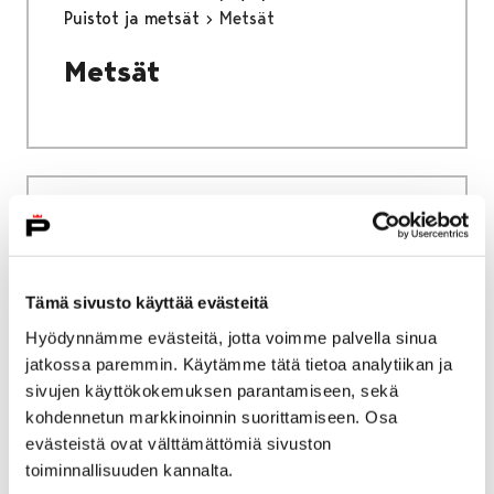
Puistot ja metsät
Metsät
Metsät
Etusivu
Kasvatus ja koulutus
Lukio
Tiäksää?-verkkolehti
Tarinoita
Kuvataiteen lukiodiplomi ja oma kokemukseni
Tämä sivusto käyttää evästeitä
Kuvataiteen lukiodiplomi
Hyödynnämme evästeitä, jotta voimme palvella sinua
jatkossa paremmin. Käytämme tätä tietoa analytiikan ja
ja oma kokemukseni
sivujen käyttökokemuksen parantamiseen, sekä
kohdennetun markkinoinnin suorittamiseen. Osa
evästeistä ovat välttämättömiä sivuston
toiminnallisuuden kannalta.