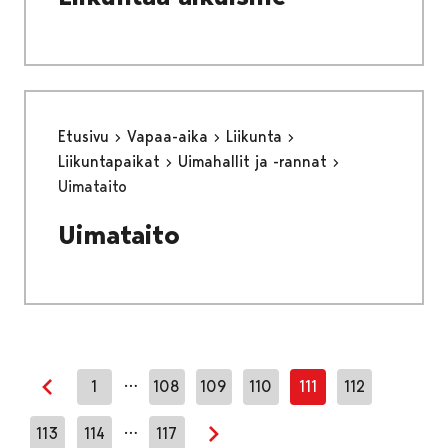
Etusivu
Vapaa-aika
Liikunta
Liikuntapaikat
Uimahallit ja -rannat
Uimataito
Uimataito
…
1
108
109
110
111
112
Edellinen sivu
…
113
114
117
Seuraava sivu