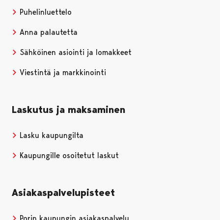
Puhelinluettelo
Anna palautetta
Sähköinen asiointi ja lomakkeet
Viestintä ja markkinointi
Laskutus ja maksaminen
Lasku kaupungilta
Kaupungille osoitetut laskut
Asiakaspalvelupisteet
Porin kaupungin asiakaspalvelu