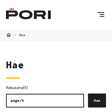
Siirry sisältöön
Etusivulle
Hae
Etusivu
Hae
Hakusana(t)
Hae