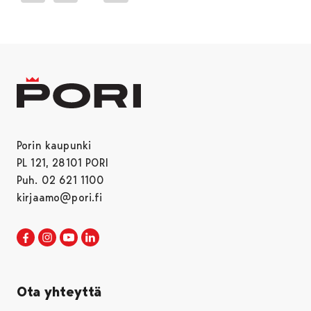
Porin kaupunki
PL 121, 28101 PORI
Puh. 02 621 1100
kirjaamo@pori.fi
Porin kaupunki Facebookissa
Avautuu uudessa välilehdessä
Porin kaupunki Instagramissa
Avautuu uudessa välilehdessä
Porin kaupunki Youtubessa
Avautuu uudessa välilehdessä
Porin kaupunki LinkedInissa
Avautuu uudessa välilehdessä
Ota yhteyttä