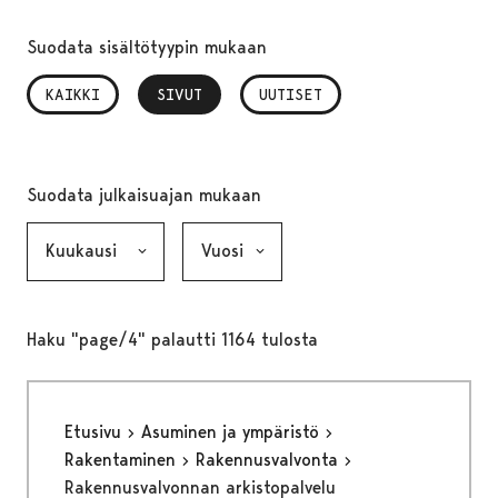
Suodata sisältötyypin mukaan
KAIKKI
SIVUT
, VALITTU
UUTISET
Suodata julkaisuajan mukaan
Kuukausi, valinta lähettää lomakkeen
Vuosi, valinta lähettää lomakkeen
Haku "page/4" palautti 1164 tulosta
Etusivu
Asuminen ja ympäristö
Rakentaminen
Rakennusvalvonta
Rakennusvalvonnan arkistopalvelu