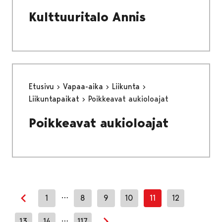
Kulttuuritalo Annis
Etusivu
Vapaa-aika
Liikunta
Liikuntapaikat
Poikkeavat aukioloajat
Poikkeavat aukioloajat
…
1
8
9
10
11
12
Edellinen sivu
…
13
14
117