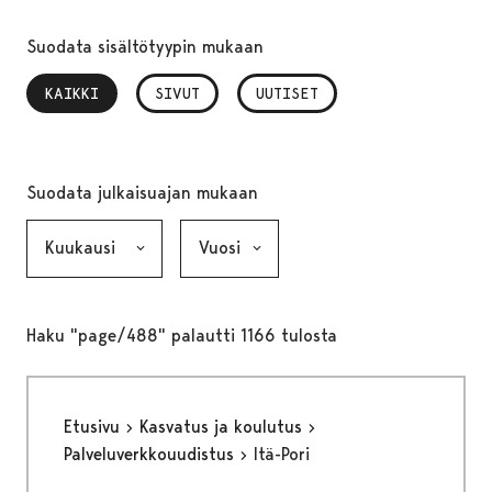
Suodata sisältötyypin mukaan
KAIKKI
, VALITTU
SIVUT
UUTISET
Suodata julkaisuajan mukaan
Kuukausi, valinta lähettää lomakkeen
Vuosi, valinta lähettää lomakkeen
Haku "page/488" palautti 1166 tulosta
Etusivu
Kasvatus ja koulutus
Palveluverkkouudistus
Itä-Pori