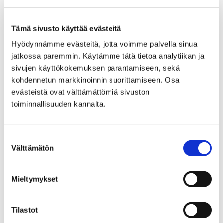
Tämä sivusto käyttää evästeitä
Hyödynnämme evästeitä, jotta voimme palvella sinua
jatkossa paremmin. Käytämme tätä tietoa analytiikan ja
Etusivu
Kaupunki ja hallinto
Ota yhteyttä
sivujen käyttökokemuksen parantamiseen, sekä
Kaupungin asiointipalvelut
kohdennetun markkinoinnin suorittamiseen. Osa
Porin kaupungin asiakaspalvelu
evästeistä ovat välttämättömiä sivuston
Porin brändituotteet
toiminnallisuuden kannalta.
Porin brändituotteet
Suostumuksen
Välttämätön
valinta
Mieltymykset
Etusivu
Vapaa-aika
Kulttuuri
Kulttuuritalo Annis
Avoin seinä -galleria
Tilastot
Tulevat näyttelyt