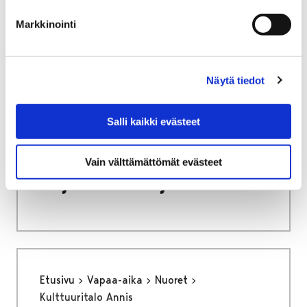
Tulevat näyttelyt
Markkinointi
Näytä tiedot
Etusivu
Vapaa-aika
Kulttuuri
Salli kaikki evästeet
Kulttuuritalo Annis
Avoin seinä -galleria
Ohjeita taiteilijoille
Vain välttämättömät evästeet
Ohjeita taiteilijoille
Etusivu
Vapaa-aika
Nuoret
Kulttuuritalo Annis