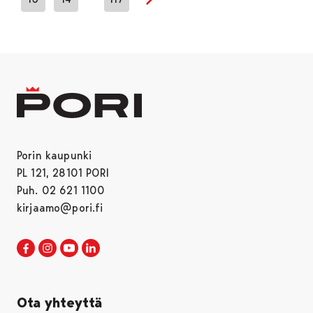
Seuraava sivu
Porin kaupunki
PL 121, 28101 PORI
Puh. 02 621 1100
kirjaamo@pori.fi
Porin kaupunki Facebookissa
Avautuu uudessa välilehdessä
Porin kaupunki Instagramissa
Avautuu uudessa välilehdessä
Porin kaupunki Youtubessa
Avautuu uudessa välilehdessä
Porin kaupunki LinkedInissa
Avautuu uudessa välilehdessä
Ota yhteyttä