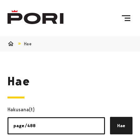
Siirry sisältöön
Etusivulle
Hae
Etusivu
Hae
Hakusana(t)
Hae