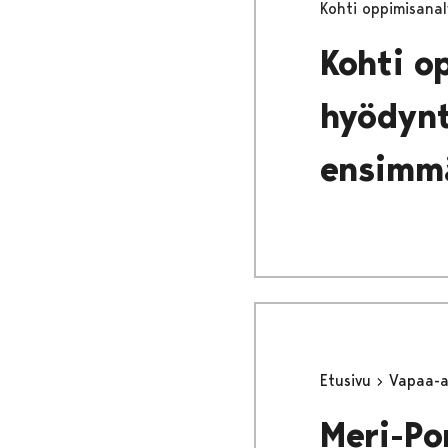
Kohti oppimisanal
Kohti o
hyödynt
ensimmä
Etusivu
Vapaa-
Meri-Po