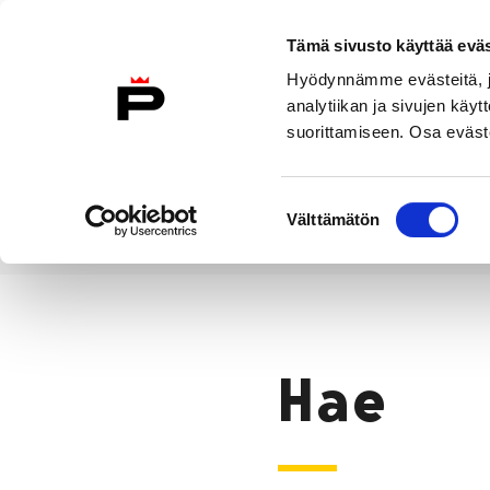
Siirry sisältöön
Tämä sivusto käyttää eväs
Suomeksi
Hyödynnämme evästeitä, jo
Etusivulle
analytiikan ja sivujen kä
suorittamiseen. Osa eväste
Asuminen ja
Kasvatu
ympäristö
koulu
Suostumuksen
Välttämätön
valinta
Hae
Etusivu
Hae