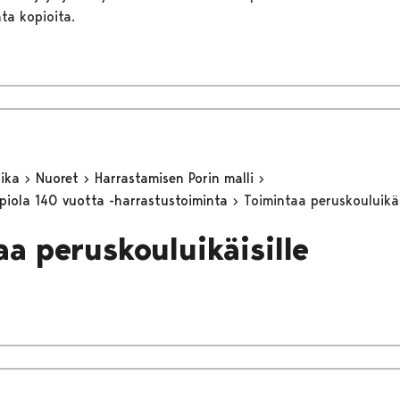
ata kopioita.
aika
Nuoret
Harrastamisen Porin malli
apiola 140 vuotta -harrastustoiminta
Toimintaa peruskouluikäi
aa peruskouluikäisille