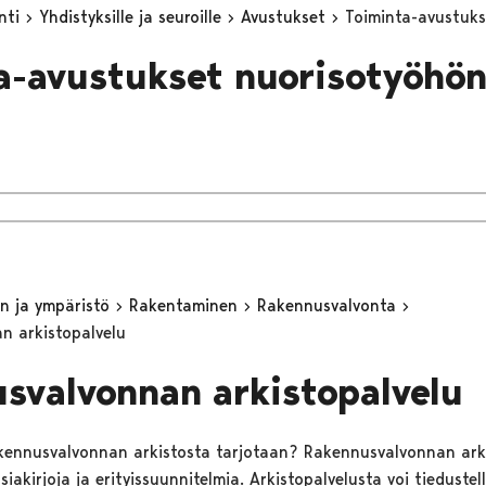
inti
Yhdistyksille ja seuroille
Avustukset
Toiminta-avustuk
a-avustukset nuorisotyöhö
n ja ympäristö
Rakentaminen
Rakennusvalvonta
n arkistopalvelu
svalvonnan arkistopalvelu
akennusvalvonnan arkistosta tarjotaan? Rakennusvalvonnan ark
siakirjoja ja erityissuunnitelmia. Arkistopalvelusta voi tiedustell