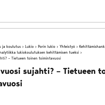
s ja koulutus
Lukio
Porin lukio
Yhteistyö
Kehittämishan
nalytiikka lukiokoulutuksen kehittämisen tueksi
ahti? – Tietueen toinen toimintavuosi
 vuosi sujahti? – Tietueen t
avuosi