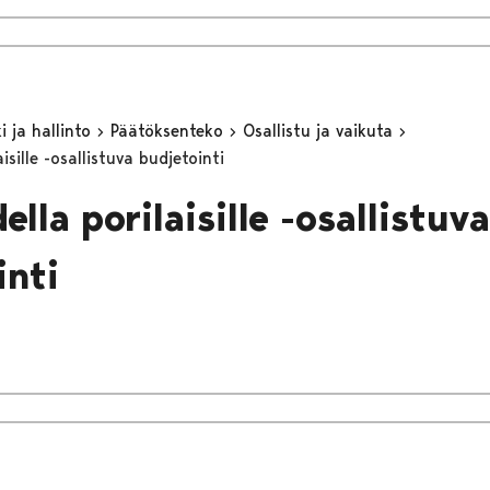
 ja hallinto
Päätöksenteko
Osallistu ja vaikuta
isille -osallistuva budjetointi
lla porilaisille -osallistuva
inti