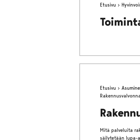
Etusivu
Hyvinvo
Toimint
Etusivu
Asumine
Rakennusvalvonna
Rakennu
Mitä palveluita r
säilytetään lupa-a