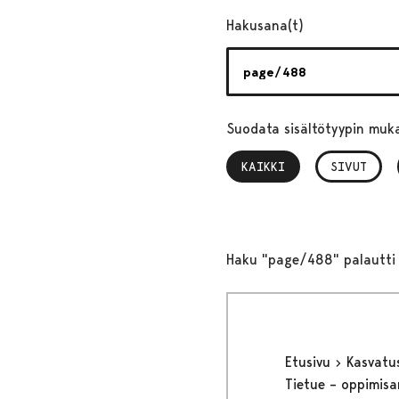
Hakusana(t)
Suodata sisältötyypin muk
KAIKKI
, VALITTU
SIVUT
Haku "page/488" palautti 
Etusivu
Kasvatu
Tietue – oppimisa