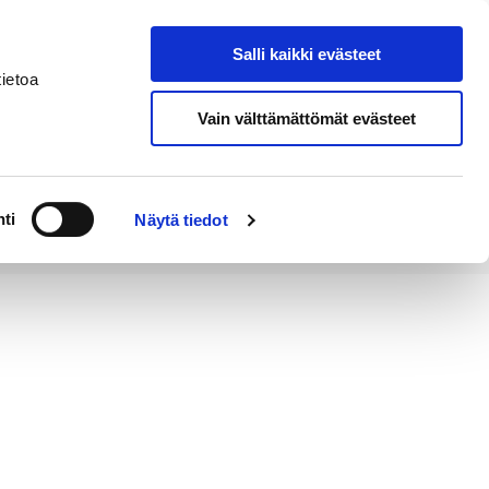
Salli kaikki evästeet
Tapahtumakalenteri
Hae sivustolta
ietoa
Vain välttämättömät evästeet
Työ ja
Kaupunki ja
rittäminen
hallinto
ti
Näytä tiedot