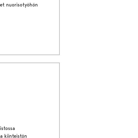
set nuorisotyöhön
n
istossa
a kiinteistön