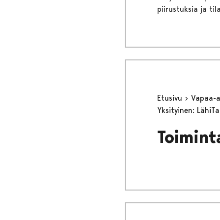
piirustuksia ja til
Etusivu
Vapaa-
Yksityinen: LähiT
Toimint