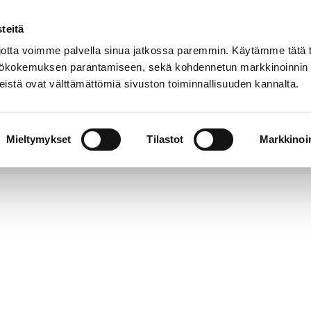
teitä
Puhelinluettelo
Anna palautetta
tta voimme palvella sinua jatkossa paremmin. Käytämme tätä t
yttökokemuksen parantamiseen, sekä kohdennetun markkinoinnin
istä ovat välttämättömiä sivuston toiminnallisuuden kannalta.
s ja
Vapaa-
Hyvinvointi
tus
aika
y
Mieltymykset
Tilastot
Markkinoin