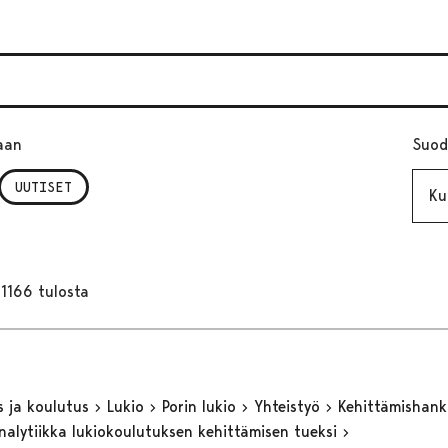
aan
Suod
Kuuk
UUTISET
1166 tulosta
s ja koulutus
Lukio
Porin lukio
Yhteistyö
Kehittämishan
nalytiikka lukiokoulutuksen kehittämisen tueksi