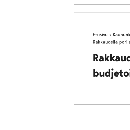
Etusivu
Kaupunki
Rakkaudella porila
Rakkaude
budjeto