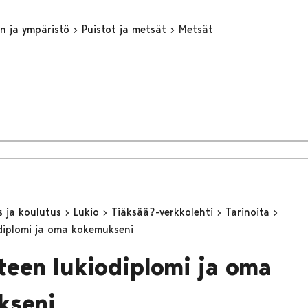
n ja ympäristö
Puistot ja metsät
Metsät
s ja koulutus
Lukio
Tiäksää?-verkkolehti
Tarinoita
diplomi ja oma kokemukseni
teen lukiodiplomi ja oma
kseni