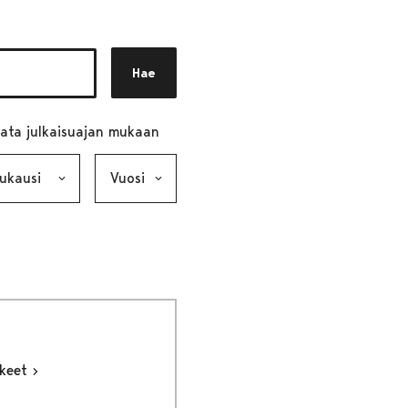
Hae
ata julkaisuajan mukaan
ausi, valinta lähettää lomakkeen
Vuosi, valinta lähettää lomakkeen
kkeet