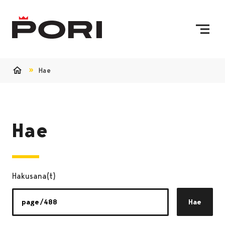
Siirry sisältöön
Etusivulle
Hae
Etusivu
Hae
Hakusana(t)
Hae