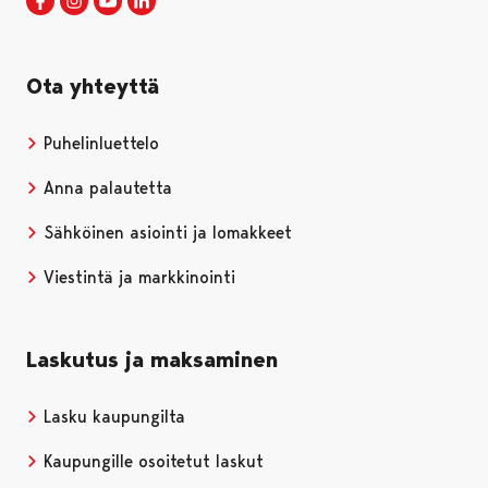
Porin kaupunki Facebookissa
Avautuu uudessa välilehdessä
Porin kaupunki Instagramissa
Avautuu uudessa välilehdessä
Porin kaupunki Youtubessa
Avautuu uudessa välilehdessä
Porin kaupunki LinkedInissa
Avautuu uudessa välilehdessä
Ota yhteyttä
Puhelinluettelo
Anna palautetta
Sähköinen asiointi ja lomakkeet
Viestintä ja markkinointi
Laskutus ja maksaminen
Lasku kaupungilta
Kaupungille osoitetut laskut