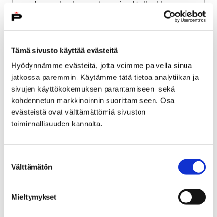
rakennushankkeen etenemisestä. Hankkeen
ensimmäisen vaiheen alakoulu otettiin
käyttöön elokuussa 2023. Toisen vaiheen
yläkoululaajennuksen rakentaminen on
Tämä sivusto käyttää evästeitä
parhaillaan käynnissä.
Hyödynnämme evästeitä, jotta voimme palvella sinua
jatkossa paremmin. Käytämme tätä tietoa analytiikan ja
sivujen käyttökokemuksen parantamiseen, sekä
kohdennetun markkinoinnin suorittamiseen. Osa
Etusivu
Asuminen ja ympäristö
evästeistä ovat välttämättömiä sivuston
Liikenne ja veneily
Yksityistiet
toiminnallisuuden kannalta.
Yksityistiet
Suostumuksen
Välttämätön
Yksityistiet ovat yksityisten
valinta
kiinteistönomistajien ja muiden tieosakkaiden
itsensä ylläpitämiä teitä. Jokainen tieosakas
Mieltymykset
on velvollinen osallistumaan tien