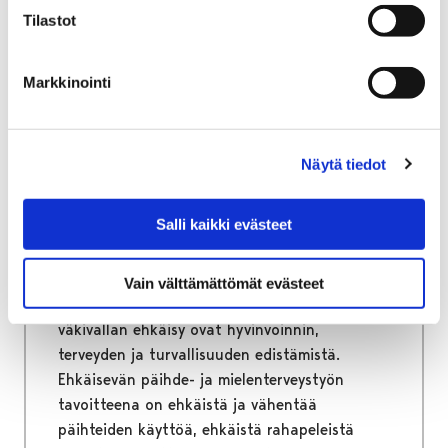
kunnossapitoon sen hyödyn mukaan, mitä tie
Tilastot
hänelle tuottaa.
Markkinointi
Etusivu
Hyvinvointi
Näytä tiedot
Ehkäisevä päihde- ja mielenterveystyö
Ehkäisevä päihde- ja
Salli kaikki evästeet
mielenterveystyö
Vain välttämättömät evästeet
Ehkäisevä päihde- ja mielenterveystyö sekä
väkivallan ehkäisy ovat hyvinvoinnin,
terveyden ja turvallisuuden edistämistä.
Ehkäisevän päihde- ja mielenterveystyön
tavoitteena on ehkäistä ja vähentää
päihteiden käyttöä, ehkäistä rahapeleistä