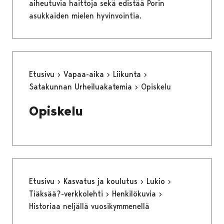
aiheutuvia haittoja sekä edistää Porin
asukkaiden mielen hyvinvointia.
Etusivu
Vapaa-aika
Liikunta
Satakunnan Urheiluakatemia
Opiskelu
Opiskelu
Etusivu
Kasvatus ja koulutus
Lukio
Tiäksää?-verkkolehti
Henkilökuvia
Historiaa neljällä vuosikymmenellä