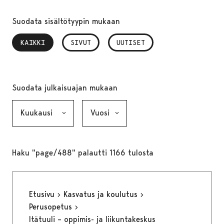
Suodata sisältötyypin mukaan
KAIKKI
, VALITTU
SIVUT
UUTISET
Suodata julkaisuajan mukaan
Kuukausi, valinta lähettää lomakkeen
Vuosi, valinta lähettää lomakkeen
Haku "page/488" palautti 1166 tulosta
Etusivu
Kasvatus ja koulutus
Perusopetus
Itätuuli – oppimis- ja liikuntakeskus