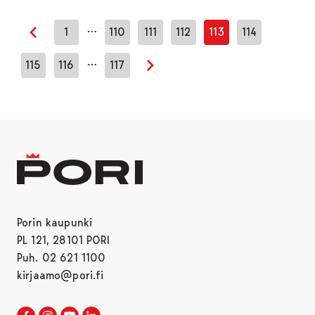
…
1
110
111
112
113
114
Edellinen sivu
…
115
116
117
Seuraava sivu
Porin kaupunki
PL 121, 28101 PORI
Puh. 02 621 1100
kirjaamo@pori.fi