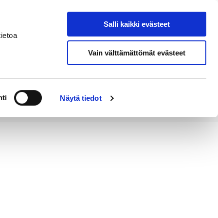
Salli kaikki evästeet
Tapahtumakalenteri
Hae sivustolta
ietoa
Vain välttämättömät evästeet
Työ ja
Kaupunki ja
rittäminen
hallinto
ti
Näytä tiedot