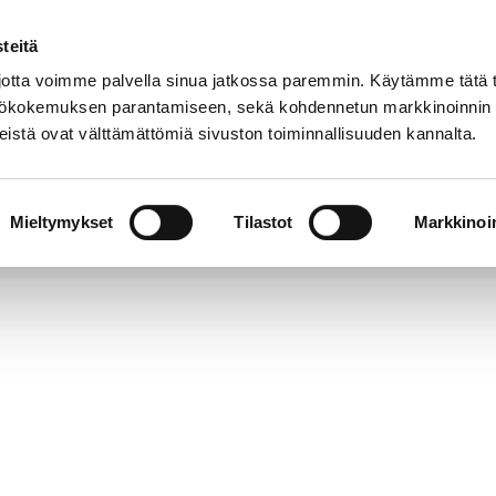
teitä
Puhelinluettelo
Anna palautetta
tta voimme palvella sinua jatkossa paremmin. Käytämme tätä t
yttökokemuksen parantamiseen, sekä kohdennetun markkinoinnin
istä ovat välttämättömiä sivuston toiminnallisuuden kannalta.
s ja
Vapaa-
Hyvinvointi
tus
aika
y
Mieltymykset
Tilastot
Markkinoin