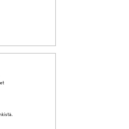
et
nkistä.