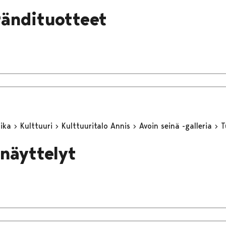
rändituotteet
aika
Kulttuuri
Kulttuuritalo Annis
Avoin seinä -galleria
T
 näyttelyt