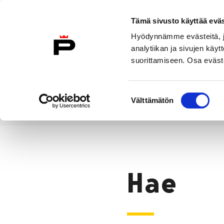
Siirry sisältöön
Tämä sivusto käyttää eväs
Suomeksi
Hyödynnämme evästeitä, jo
Etusivulle
analytiikan ja sivujen kä
suorittamiseen. Osa eväste
Asuminen ja
Kasvatu
ympäristö
koulu
Suostumuksen
Välttämätön
valinta
Hae
Etusivu
Hae