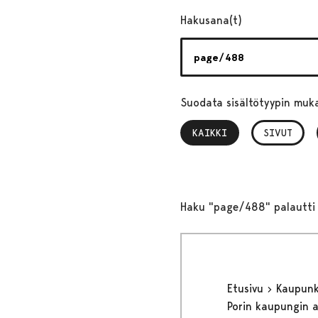
Hakusana(t)
Suodata sisältötyypin muk
KAIKKI
, VALITTU
SIVUT
Haku "page/488" palautti 
Etusivu
Kaupunki
Porin kaupungin 