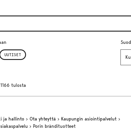
aan
Suod
Kuuk
UUTISET
1166 tulosta
 ja hallinto
Ota yhteyttä
Kaupungin asiointipalvelut
asiakaspalvelu
Porin brändituotteet