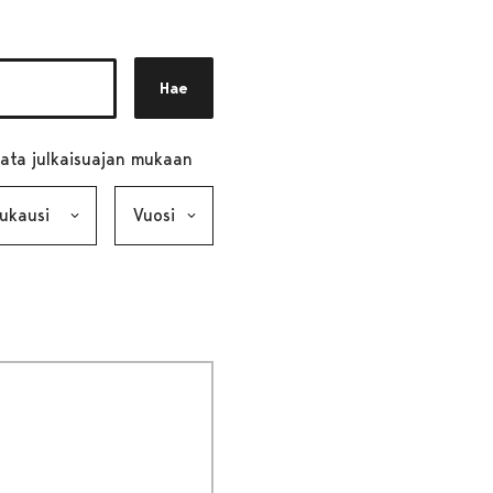
Hae
ata julkaisuajan mukaan
ausi, valinta lähettää lomakkeen
Vuosi, valinta lähettää lomakkeen