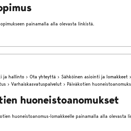
opimus
esopimukseen painamalla alla olevasta linkistä.
 ja hallinto
Ota yhteyttä
Sähköinen asiointi ja lomakkeet
utus
Varhaiskasvatuspalvelut
Päiväkotien huoneistoanomuks
tien huoneistoanomukset
äkotien huoneistoanomus-lomakkeelle painamalla alla olevasta li