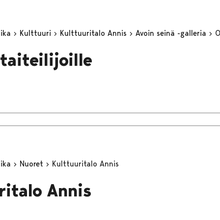
aika
Kulttuuri
Kulttuuritalo Annis
Avoin seinä -galleria
O
taiteilijoille
aika
Nuoret
Kulttuuritalo Annis
ritalo Annis