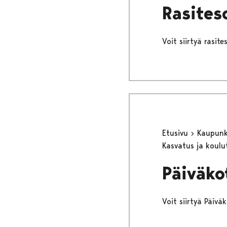
Rasites
Voit siirtyä rasit
Etusivu
Kaupunki
Kasvatus ja koul
Päiväko
Voit siirtyä Päiv