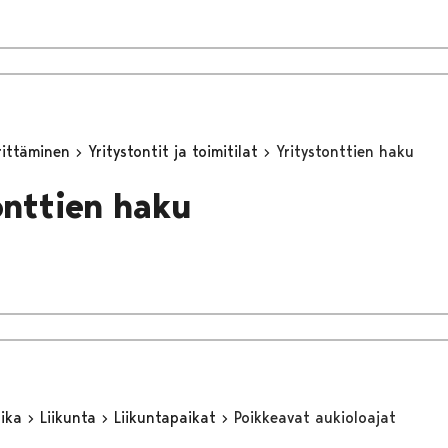
yrittäminen
Yritystontit ja toimitilat
Yritystonttien haku
onttien haku
aika
Liikunta
Liikuntapaikat
Poikkeavat aukioloajat