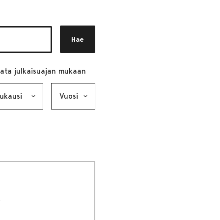
Hae
ata julkaisuajan mukaan
ausi, valinta lähettää lomakkeen
Vuosi, valinta lähettää lomakkeen