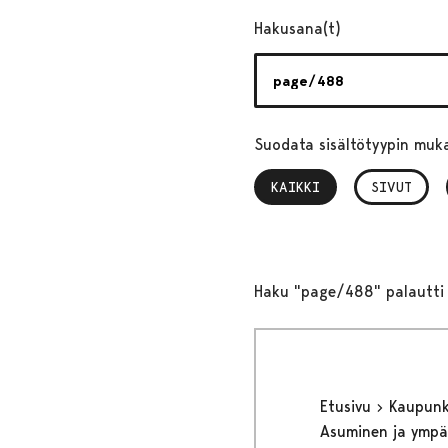
Hakusana(t)
Suodata sisältötyypin muk
KAIKKI
, VALITTU
SIVUT
Haku "page/488" palautti 
Etusivu
Kaupunki
Asuminen ja ympä