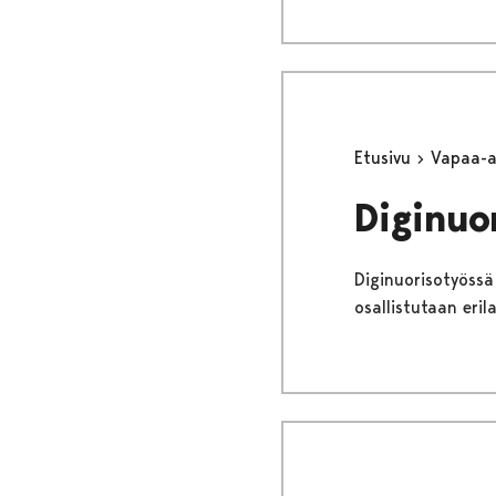
Etusivu
Vapaa-
Diginuo
Diginuorisotyössä 
osallistutaan eril