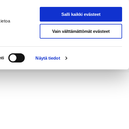
Salli kaikki evästeet
Tapahtumakalenteri
Hae sivustolta
ietoa
Vain välttämättömät evästeet
Työ ja
Kaupunki ja
rittäminen
hallinto
ti
Näytä tiedot