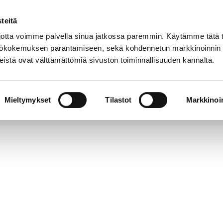
teitä
Puhelinluettelo
Anna palautetta
tta voimme palvella sinua jatkossa paremmin. Käytämme tätä t
yttökokemuksen parantamiseen, sekä kohdennetun markkinoinnin
istä ovat välttämättömiä sivuston toiminnallisuuden kannalta.
s ja
Vapaa-
Hyvinvointi
tus
aika
y
Mieltymykset
Tilastot
Markkinoin