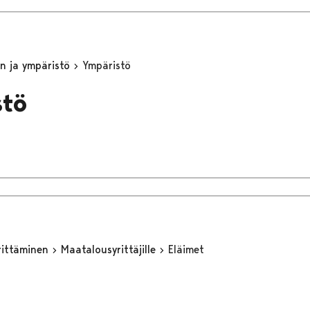
n ja ympäristö
Ympäristö
stö
yrittäminen
Maatalousyrittäjille
Eläimet