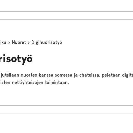
aika
Nuoret
Diginuorisotyö
risotyö
jutellaan nuorten kanssa somessa ja chateissa, pelataan digitaa
aisten nettiyhteisöjen toimintaan.