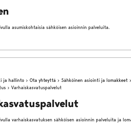
en
sivulla asumiskohtaisia sähköisen asioinnin palveluita.
 ja hallinto
Ota yhteyttä
Sähköinen asiointi ja lomakkeet
utus
Varhaiskasvatuspalvelut
kasvatuspalvelut
sivulla varhaiskasvatuksen sähköisen asioinnin palveluita ja lom