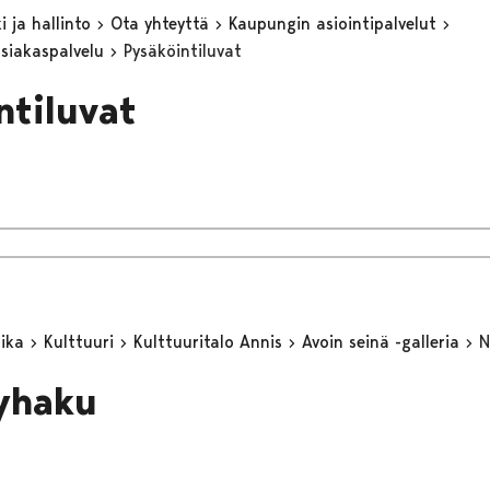
 ja hallinto
Ota yhteyttä
Kaupungin asiointipalvelut
asiakaspalvelu
Pysäköintiluvat
ntiluvat
aika
Kulttuuri
Kulttuuritalo Annis
Avoin seinä -galleria
N
yhaku