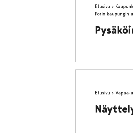
Etusivu
Kaupunki
Porin kaupungin 
Pysäköi
Etusivu
Vapaa-
Näyttel