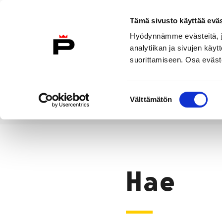
Siirry sisältöön
Tämä sivusto käyttää eväs
Suomeksi
Hyödynnämme evästeitä, jo
Etusivulle
analytiikan ja sivujen kä
suorittamiseen. Osa eväste
Asuminen ja
Kasvatu
ympäristö
koulu
Suostumuksen
Välttämätön
valinta
Hae
Etusivu
Hae