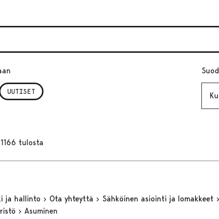
aan
Suod
Kuuk
UUTISET
1166 tulosta
 ja hallinto
Ota yhteyttä
Sähköinen asiointi ja lomakkeet
ristö
Asuminen