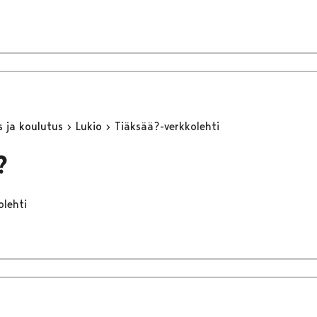
s ja koulutus
Lukio
Tiäksää?-verkkolehti
?
olehti