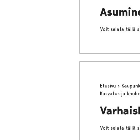
Asumin
Voit selata tällä 
Etusivu
Kaupunki
Kasvatus ja koul
Varhais
Voit selata tällä 