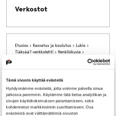
Verkostot
Etusivu
Kasvatus ja koulutus
Lukio
Tiäksää?-verkkolehti
Henkilökuvia
Autistina lukiossa
Autistina lukiossa
Tämä sivusto käyttää evästeitä
Hyödynnämme evästeitä, jotta voimme palvella sinua
jatkossa paremmin. Käytämme tätä tietoa analytiikan ja
sivujen käyttökokemuksen parantamiseen, sekä
kohdennetun markkinoinnin suorittamiseen. Osa
Etusivu
Kaupunki ja hallinto
evästeistä ovat välttämättömiä sivuston
Päätöksenteko
Vaalit
Vaalimainonta