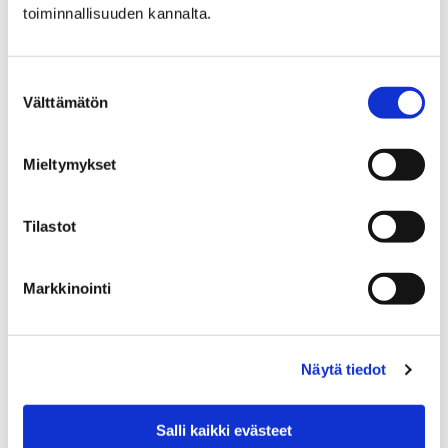
toiminnallisuuden kannalta.
Vaalimainonta
Suostumuksen
Välttämätön
valinta
Mieltymykset
Etusivu
Hyvinvointi
Yhdistyksille ja seuroille
Avustukset
Tilastot
Kumppanuussopimukset
Kumppanuussopimukset
Markkinointi
Näytä tiedot
Etusivu
Kasvatus ja koulutus
Lukio
Salli kaikki evästeet
Tiäksää?-verkkolehti
Arvosteluja