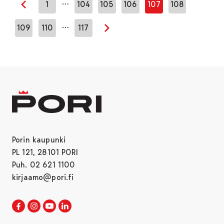
…
1
104
105
106
107
108
Edellinen sivu
…
109
110
117
Seuraava sivu
Porin kaupunki
PL 121, 28101 PORI
Puh. 02 621 1100
kirjaamo@pori.fi
Porin kaupunki Facebookissa
Avautuu uudessa välilehdessä
Porin kaupunki Instagramissa
Avautuu uudessa välilehdessä
Porin kaupunki Youtubessa
Avautuu uudessa välilehdessä
Porin kaupunki LinkedInissa
Avautuu uudessa välilehdessä