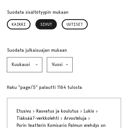
Suodata sisältötyypin mukaan
KAIKKI
SIVUT
, VALITTU
UUTISET
Suodata julkaisuajan mukaan
Kuukausi, valinta lähettää lomakkeen
Vuosi, valinta lähettää lomakkeen
Haku "page/5" palautti 1164 tulosta
Etusivu
Kasvatus ja koulutus
Lukio
Tiäksää?-verkkolehti
Arvosteluja
Porin teatterin Komisario Palmun erehdys on