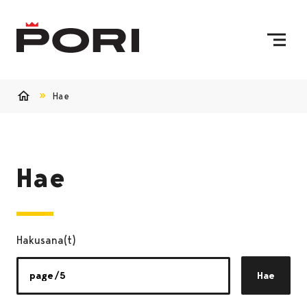
Siirry sisältöön
Etusivulle
Hae
Etusivu
Hae
Hakusana(t)
Hae