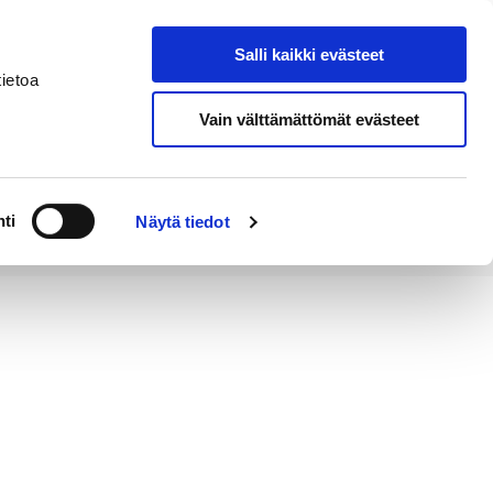
Salli kaikki evästeet
Tapahtumakalenteri
Hae sivustolta
ietoa
Vain välttämättömät evästeet
Työ ja
Kaupunki ja
rittäminen
hallinto
ti
Näytä tiedot