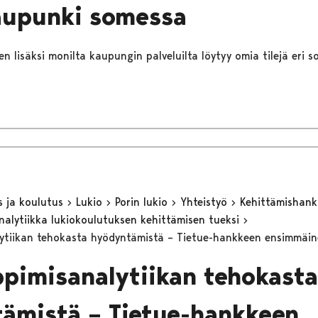
aupunki somessa
n lisäksi monilta kaupungin palveluilta löytyy omia tilejä eri s
s ja koulutus
Lukio
Porin lukio
Yhteistyö
Kehittämishan
nalytiikka lukiokoulutuksen kehittämisen tueksi
ytiikan tehokasta hyödyntämistä – Tietue-hankkeen ensimmäin
ppimisanalytiikan tehokasta
ämistä – Tietue-hankkeen