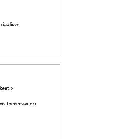
osiaalisen
kkeet
en toimintavuosi