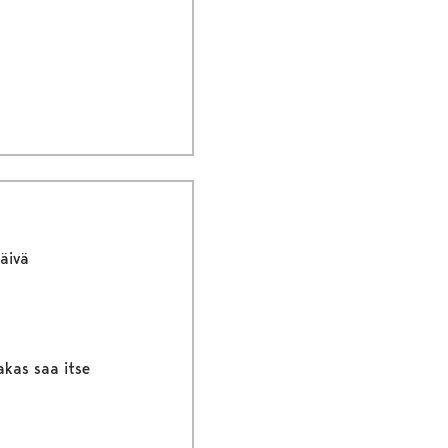
äivä
akas saa itse