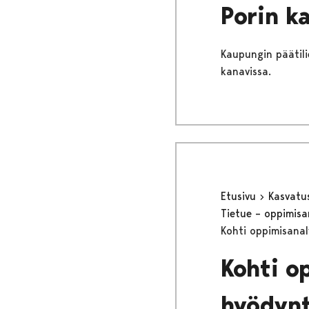
Porin k
Kaupungin päätilie
kanavissa.
Etusivu
Kasvatu
Tietue – oppimisa
Kohti oppimisanal
Kohti o
hyödynt