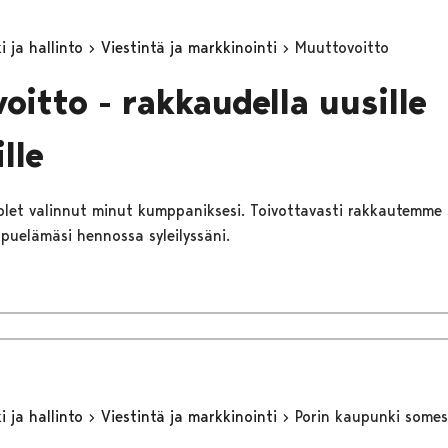
 ja hallinto
Viestintä ja markkinointi
Muuttovoitto
oitto - rakkaudella uusille
ille
 olet valinnut minut kumppaniksesi. Toivottavasti rakkautemme 
ppuelämäsi hennossa syleilyssäni.
 ja hallinto
Viestintä ja markkinointi
Porin kaupunki some