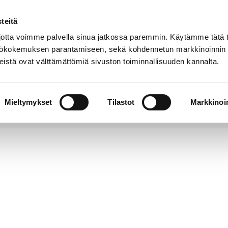
teitä
Puhelinluettelo
Anna palautetta
tta voimme palvella sinua jatkossa paremmin. Käytämme tätä t
yttökokemuksen parantamiseen, sekä kohdennetun markkinoinnin
istä ovat välttämättömiä sivuston toiminnallisuuden kannalta.
s ja
Vapaa-
Hyvinvointi
tus
aika
y
Mieltymykset
Tilastot
Markkinoin