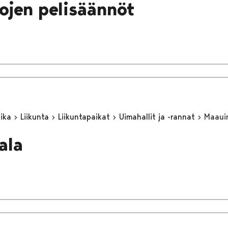
ojen pelisäännöt
aika
Liikunta
Liikuntapaikat
Uimahallit ja -rannat
Maaui
ala