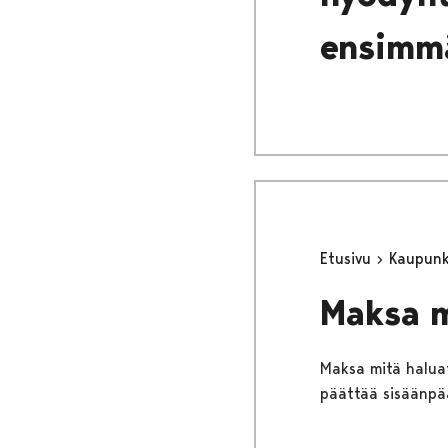
ensimmä
Etusivu
Kaupunki
Maksa m
Maksa mitä haluat
päättää sisäänpä