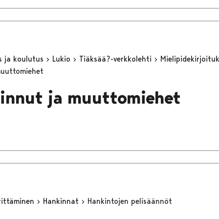
s ja koulutus
Lukio
Tiäksää?-verkkolehti
Mielipidekirjoitu
muuttomiehet
innut ja muuttomiehet
yrittäminen
Hankinnat
Hankintojen pelisäännöt