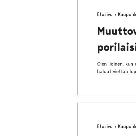
Etusivu
Kaupunki
Muuttov
porilais
Olen iloinen, kun
haluat viettää lo
Etusivu
Kaupunki