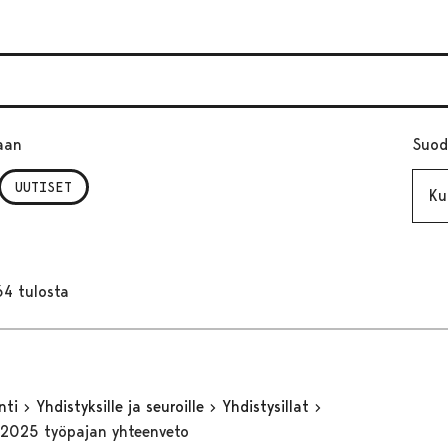
aan
Suod
Kuuk
UUTISET
64 tulosta
inti
Yhdistyksille ja seuroille
Yhdistysillat
4.2025 työpajan yhteenveto