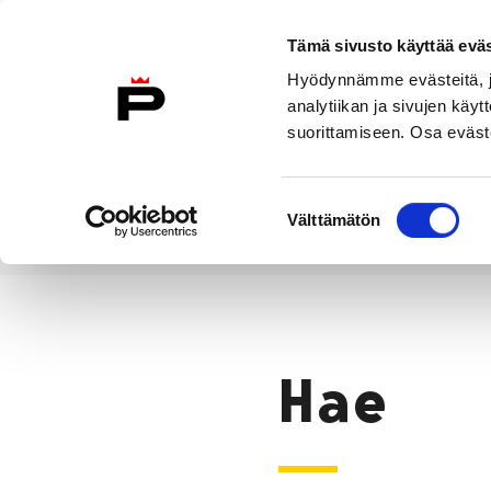
Siirry sisältöön
Tämä sivusto käyttää eväs
Suomeksi
Hyödynnämme evästeitä, jo
Etusivulle
analytiikan ja sivujen kä
suorittamiseen. Osa eväste
Asuminen ja
Kasvatu
ympäristö
koulu
Suostumuksen
Välttämätön
valinta
Hae
Etusivu
Hae