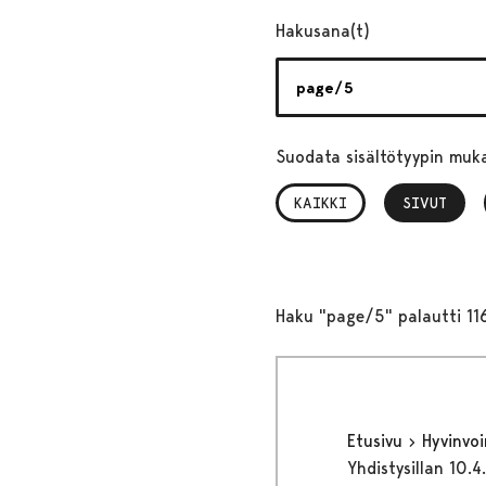
Hakusana(t)
Suodata sisältötyypin muk
KAIKKI
SIVUT
, VALITTU
Haku "page/5" palautti 11
Etusivu
Hyvinvo
Yhdistysillan 10.