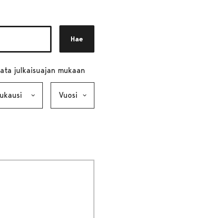
Hae
ata julkaisuajan mukaan
ausi, valinta lähettää lomakkeen
Vuosi, valinta lähettää lomakkeen