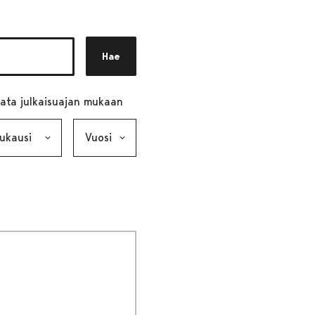
Hae
ata julkaisuajan mukaan
ausi, valinta lähettää lomakkeen
Vuosi, valinta lähettää lomakkeen