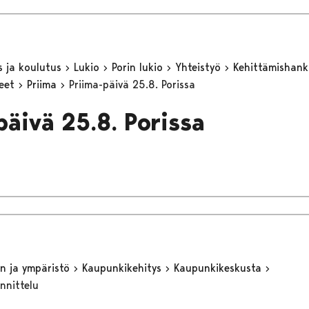
s ja koulutus
Lukio
Porin lukio
Yhteistyö
Kehittämishan
keet
Priima
Priima-päivä 25.8. Porissa
päivä 25.8. Porissa
n ja ympäristö
Kaupunkikehitys
Kaupunkikeskusta
nnittelu