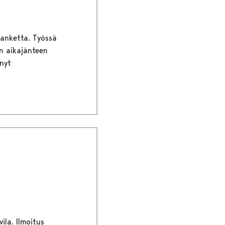
hanketta. Työssä
n aikajänteen
nyt
ila. Ilmoitus