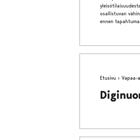
yleisötilaisuudes
osallistuvan vähi
ennen tapahtuma
Etusivu
Vapaa-
Diginuo