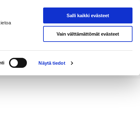
Salli kaikki evästeet
Tapahtumakalenteri
Hae sivustolta
ietoa
Vain välttämättömät evästeet
Työ ja
Kaupunki ja
rittäminen
hallinto
ti
Näytä tiedot