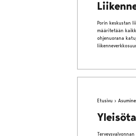
Liikenn
Porin keskustan l
määritetään kaikk
ohjenuorana katu
liikenneverkkosuu
Etusivu
Asumine
Yleisöt
Terveysvalvonnan t