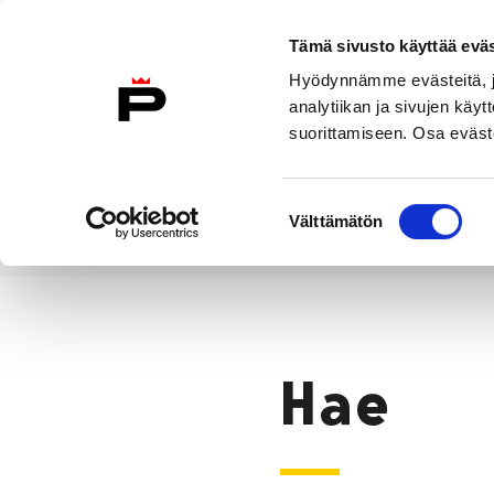
Siirry sisältöön
Tämä sivusto käyttää eväs
Suomeksi
Hyödynnämme evästeitä, jo
Etusivulle
analytiikan ja sivujen kä
suorittamiseen. Osa eväste
Asuminen ja
Kasvatu
ympäristö
koulu
Suostumuksen
Välttämätön
valinta
Hae
Etusivu
Hae