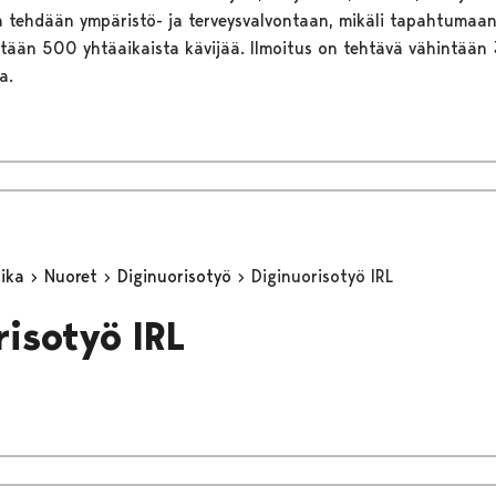
ta tehdään ympäristö- ja terveysvalvontaan, mikäli tapahtuma
ntään 500 yhtäaikaista kävijää. Ilmoitus on tehtävä vähintään
a.
aika
Nuoret
Diginuorisotyö
Diginuorisotyö IRL
risotyö IRL