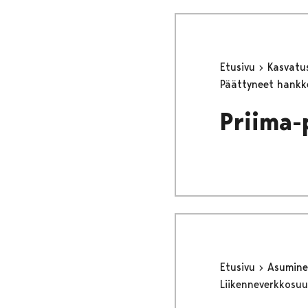
Etusivu
Kasvatu
Päättyneet hank
Priima-
Etusivu
Asumine
Liikenneverkkosuu