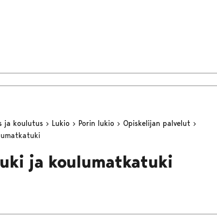
s ja koulutus
Lukio
Porin lukio
Opiskelijan palvelut
lumatkatuki
uki ja koulumatkatuki