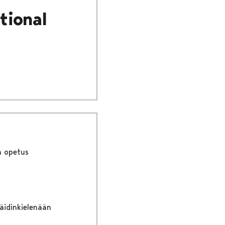
tional
n opetus
 äidinkielenään