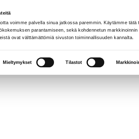
teitä
Puhelinluettelo
Anna palautetta
tta voimme palvella sinua jatkossa paremmin. Käytämme tätä t
yttökokemuksen parantamiseen, sekä kohdennetun markkinoinnin
istä ovat välttämättömiä sivuston toiminnallisuuden kannalta.
s ja
Vapaa-
Hyvinvointi
tus
aika
y
Mieltymykset
Tilastot
Markkinoin