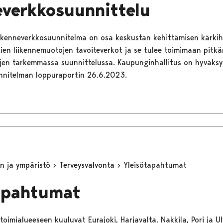
everkkosuunnittelu
iikenneverkkosuunnitelma on osa keskustan kehittämisen kärki
ien liikennemuotojen tavoiteverkot ja se tulee toimimaan pitkä
jen tarkemmassa suunnittelussa. Kaupunginhallitus on hyväksy
nnitelman loppuraportin 26.6.2023.
n ja ympäristö
Terveysvalvonta
Yleisötapahtumat
apahtumat
oimialueeseen kuuluvat Eurajoki, Harjavalta, Nakkila, Pori ja Ulv