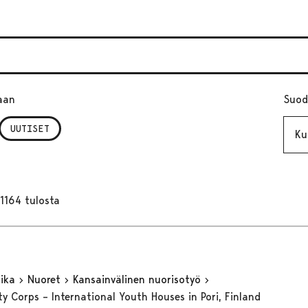
aan
Suod
Kuuk
UUTISET
1164 tulosta
aika
Nuoret
Kansainvälinen nuorisotyö
ty Corps – International Youth Houses in Pori, Finland