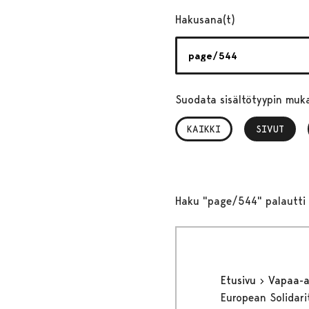
Hakusana(t)
Suodata sisältötyypin muk
KAIKKI
SIVUT
, VALITTU
Haku "page/544" palautti 
Etusivu
Vapaa-
European Solidari