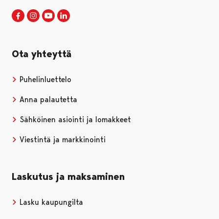
Porin kaupunki Facebookissa
Avautuu uudessa välilehdessä
Porin kaupunki Instagramissa
Avautuu uudessa välilehdessä
Porin kaupunki Youtubessa
Avautuu uudessa välilehdessä
Porin kaupunki LinkedInissa
Avautuu uudessa välilehdessä
Ota yhteyttä
Puhelinluettelo
Anna palautetta
Sähköinen asiointi ja lomakkeet
Viestintä ja markkinointi
Laskutus ja maksaminen
Lasku kaupungilta