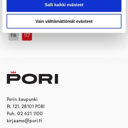
Salli kaikki evästeet
…
Vain välttämättömät evästeet
1
111
112
113
114
115
Edellinen sivu
116
117
Porin kaupunki
PL 121, 28101 PORI
Puh. 02 621 1100
kirjaamo@pori.fi