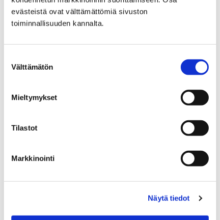
Etusivu
Kasvatus ja koulutus
evästeistä ovat välttämättömiä sivuston
Perusopetus
Koulut ja palvelut
toiminnallisuuden kannalta.
Koulut ja palvelut
Suostumuksen
Välttämätön
valinta
Mieltymykset
Etusivu
Asuminen ja ympäristö
Rakentaminen
Rakennusvalvonta
Tilastot
Mikä on muuttunut luvan hakemisessa?
Markkinointi
Mikä on muuttunut luvan
hakemisessa?
Näytä tiedot