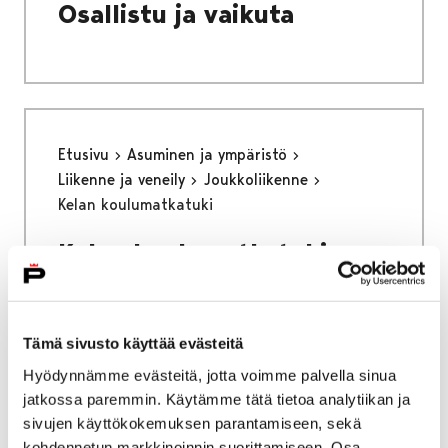
Osallistu ja vaikuta
Etusivu
Asuminen ja ympäristö
Liikenne ja veneily
Joukkoliikenne
Kelan koulumatkatuki
Kelan koulumatkatuki
Koulumatkatuetut liput on tarkoitettu toisen
asteen opiskelijoille, jotka saavat Kelan
Tämä sivusto käyttää evästeitä
myöntämää koulumatkatukea.
Hyödynnämme evästeitä, jotta voimme palvella sinua
jatkossa paremmin. Käytämme tätä tietoa analytiikan ja
sivujen käyttökokemuksen parantamiseen, sekä
kohdennetun markkinoinnin suorittamiseen. Osa