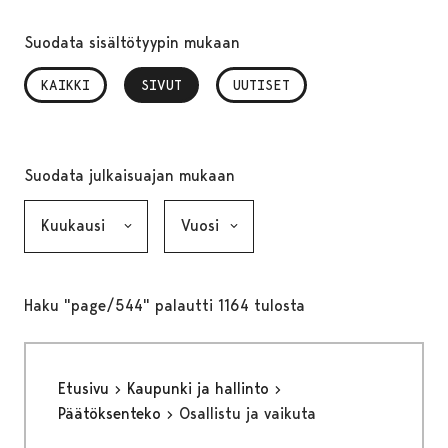
Suodata sisältötyypin mukaan
KAIKKI
SIVUT
, VALITTU
UUTISET
Suodata julkaisuajan mukaan
Kuukausi, valinta lähettää lomakkeen
Vuosi, valinta lähettää lomakkeen
Haku "page/544" palautti 1164 tulosta
Etusivu
Kaupunki ja hallinto
Päätöksenteko
Osallistu ja vaikuta