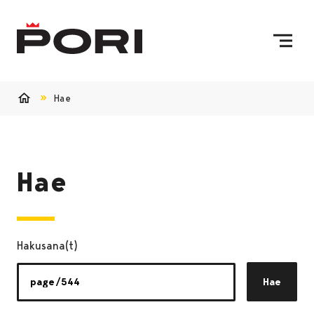
Siirry sisältöön
Etusivulle
Hae
Etusivu
Hae
Hakusana(t)
Hae