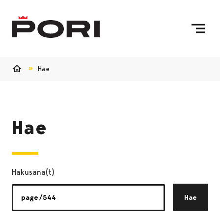
Siirry sisältöön
Etusivulle
Hae
Etusivu
Hae
Hakusana(t)
Hae