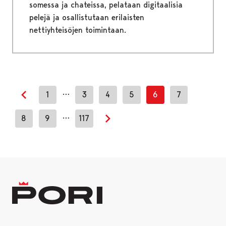
somessa ja chateissa, pelataan digitaalisia
pelejä ja osallistutaan erilaisten
nettiyhteisöjen toimintaan.
…
1
3
4
5
6
7
Edellinen sivu
…
8
9
117
Seuraava sivu