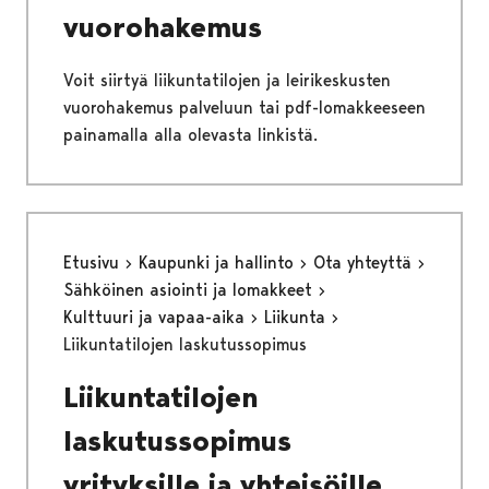
vuorohakemus
Voit siirtyä liikuntatilojen ja leirikeskusten
vuorohakemus palveluun tai pdf-lomakkeeseen
painamalla alla olevasta linkistä.
Etusivu
Kaupunki ja hallinto
Ota yhteyttä
Sähköinen asiointi ja lomakkeet
Kulttuuri ja vapaa-aika
Liikunta
Liikuntatilojen laskutussopimus
Liikuntatilojen
laskutussopimus
yrityksille ja yhteisöille