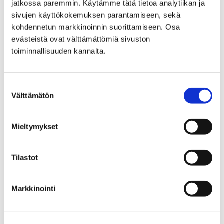
jatkossa paremmin. Käytämme tätä tietoa analytiikan ja
mukaisen liikkumista
sivujen käyttökokemuksen parantamiseen, sekä
kohdennetun markkinoinnin suorittamiseen. Osa
tukevan palvelun tulo- ja
evästeistä ovat välttämättömiä sivuston
varallisuusselvitys
toiminnallisuuden kannalta.
Voit siirtyä sosiaalihuoltolain mukaiseen tulo-
Suostumuksen
ja varallisuusselvitykseen painamalla alla
Välttämätön
valinta
olevasta linkistä.
Mieltymykset
Tilastot
Etusivu
Kaupunki ja hallinto
Ota yhteyttä
Sähköinen asiointi ja lomakkeet
Sosiaali- ja terveyspalveluiden sähköiset
Markkinointi
palvelut ja lomakkeet
Vammaispalvelut
Henkilökohtaisen avustajan työsopimus