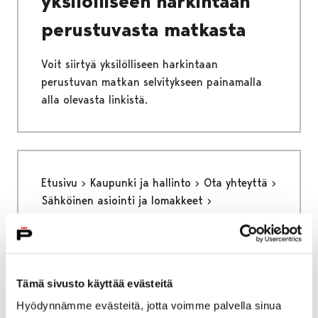
yksilölliseen harkintaan
perustuvasta matkasta
Voit siirtyä yksilölliseen harkintaan
perustuvan matkan selvitykseen painamalla
alla olevasta linkistä.
Etusivu
Kaupunki ja hallinto
Ota yhteyttä
Sähköinen asiointi ja lomakkeet
Sosiaali- ja terveyspalveluiden sähköiset
palvelut ja lomakkeet
Vammaispalvelut
Sosiaalihuoltolain mukainen tuloselvitys
Tämä sivusto käyttää evästeitä
Sosiaalihuoltolain
Hyödynnämme evästeitä, jotta voimme palvella sinua