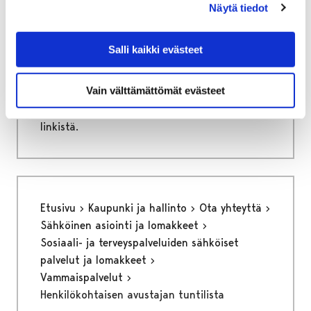
Näytä tiedot
Henkilökohtaisen
Salli kaikki evästeet
avustajan työsopimus
Vain välttämättömät evästeet
Voit siirtyä henkilökohtaisen avustajan
työsopimukseen painamalla alla olevasta
linkistä.
Etusivu
Kaupunki ja hallinto
Ota yhteyttä
Sähköinen asiointi ja lomakkeet
Sosiaali- ja terveyspalveluiden sähköiset
palvelut ja lomakkeet
Vammaispalvelut
Henkilökohtaisen avustajan tuntilista