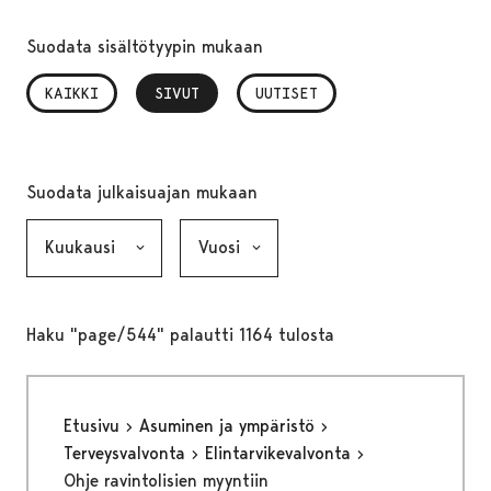
Suodata sisältötyypin mukaan
KAIKKI
SIVUT
, VALITTU
UUTISET
Suodata julkaisuajan mukaan
Kuukausi, valinta lähettää lomakkeen
Vuosi, valinta lähettää lomakkeen
Haku "page/544" palautti 1164 tulosta
Etusivu
Asuminen ja ympäristö
Terveysvalvonta
Elintarvikevalvonta
Ohje ravintolisien myyntiin