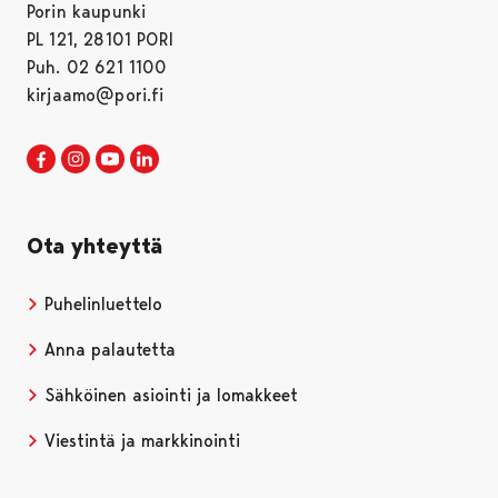
Porin kaupunki
PL 121, 28101 PORI
Puh. 02 621 1100
kirjaamo@pori.fi
Porin kaupunki Facebookissa
Avautuu uudessa välilehdessä
Porin kaupunki Instagramissa
Avautuu uudessa välilehdessä
Porin kaupunki Youtubessa
Avautuu uudessa välilehdessä
Porin kaupunki LinkedInissa
Avautuu uudessa välilehdessä
Ota yhteyttä
Puhelinluettelo
Anna palautetta
Sähköinen asiointi ja lomakkeet
Viestintä ja markkinointi