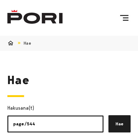
Siirry sisältöön
Etusivulle
Hae
Etusivu
Hae
Hakusana(t)
Hae