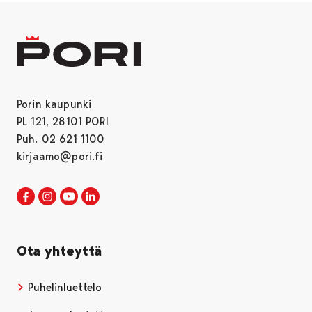
Porin kaupunki
PL 121, 28101 PORI
Puh. 02 621 1100
kirjaamo@pori.fi
Porin kaupunki Facebookissa
Avautuu uudessa välilehdessä
Porin kaupunki Instagramissa
Avautuu uudessa välilehdessä
Porin kaupunki Youtubessa
Avautuu uudessa välilehdessä
Porin kaupunki LinkedInissa
Avautuu uudessa välilehdessä
Ota yhteyttä
Puhelinluettelo