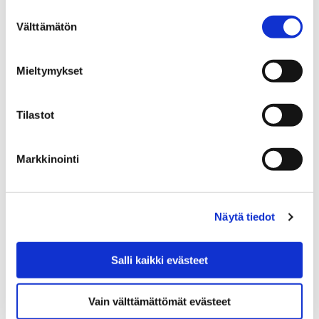
METKU - Merkityksellinen
Suostumuksen
Välttämätön
valinta
työ asiakasarvon
luomisessa kuntien
Mieltymykset
palveluissa
Tilastot
Markkinointi
Etusivu
Kasvatus ja koulutus
Taidekoulu
Näytä tiedot
Kuvissynttärit
Kuvissynttärit
Salli kaikki evästeet
Vain välttämättömät evästeet