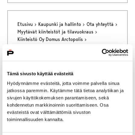
Etusivu
Kaupunki ja hallinto
Ota yhteyttä
Myytävät kiinteistöt ja tilavuokraus
Kiinteistö Oy Domus Arctopolis
Luvianpuistokatu 1
Luvianpuistokatu 1
Tämä sivusto käyttää evästeitä
Hyödynnämme evästeitä, jotta voimme palvella sinua
jatkossa paremmin. Käytämme tätä tietoa analytiikan ja
sivujen käyttökokemuksen parantamiseen, sekä
Etusivu
Kaupunki ja hallinto
kohdennetun markkinoinnin suorittamiseen. Osa
Hankkeet ja verkostot
Hankkeet
evästeistä ovat välttämättömiä sivuston
METKU – Merkityksellinen työ asiakasarvon
toiminnallisuuden kannalta.
luomisessa kuntien palveluissa