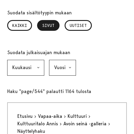
Suodata sisältötyypin mukaan
KAIKKI
SIVUT
, VALITTU
UUTISET
Suodata julkaisuajan mukaan
Kuukausi, valinta lähettää lomakkeen
Vuosi, valinta lähettää lomakkeen
Haku "page/544" palautti 1164 tulosta
Etusivu
Vapaa-aika
Kulttuuri
Kulttuuritalo Annis
Avoin seinä -galleria
Näyttelyhaku