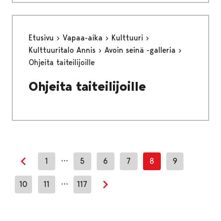
Etusivu
Vapaa-aika
Kulttuuri
Kulttuuritalo Annis
Avoin seinä -galleria
Ohjeita taiteilijoille
Ohjeita taiteilijoille
…
1
5
6
7
8
9
Edellinen sivu
…
10
11
117
Seuraava sivu