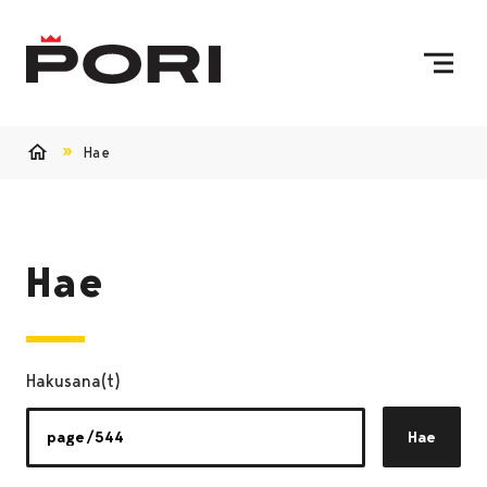
Siirry sisältöön
Etusivulle
Hae
Etusivu
Hae
Hakusana(t)
Hae