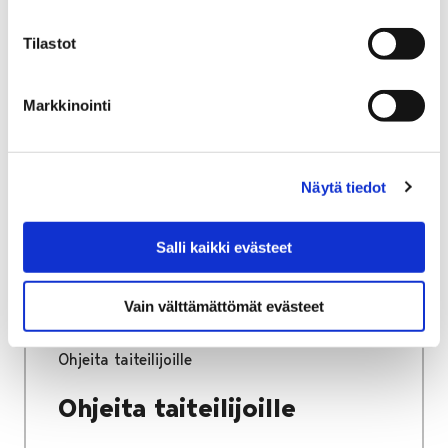
Tilastot
Etusivu
Kaupunki ja hallinto
Ota yhteyttä
Kaupungin asiointipalvelut
Porin kaupungin asiakaspalvelu
Markkinointi
Porin brändituotteet
Porin brändituotteet
Näytä tiedot
Salli kaikki evästeet
Vain välttämättömät evästeet
Etusivu
Vapaa-aika
Kulttuuri
Kulttuuritalo Annis
Avoin seinä -galleria
Ohjeita taiteilijoille
Ohjeita taiteilijoille