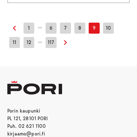
…
1
6
7
8
9
10
Edellinen sivu
…
11
12
117
Seuraava sivu
Porin kaupunki
PL 121, 28101 PORI
Puh. 02 621 1100
kirjaamo@pori.fi