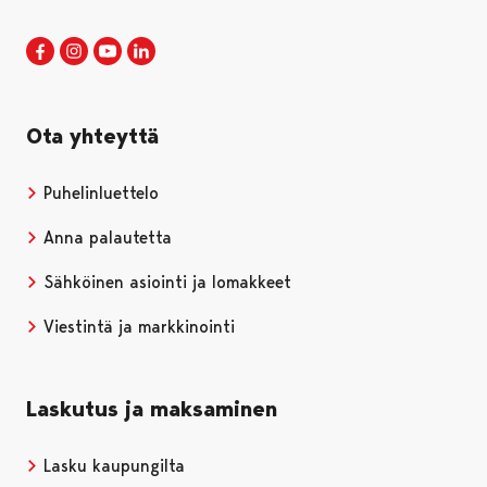
Porin kaupunki Facebookissa
Avautuu uudessa välilehdessä
Porin kaupunki Instagramissa
Avautuu uudessa välilehdessä
Porin kaupunki Youtubessa
Avautuu uudessa välilehdessä
Porin kaupunki LinkedInissa
Avautuu uudessa välilehdessä
Ota yhteyttä
Puhelinluettelo
Anna palautetta
Sähköinen asiointi ja lomakkeet
Viestintä ja markkinointi
Laskutus ja maksaminen
Lasku kaupungilta