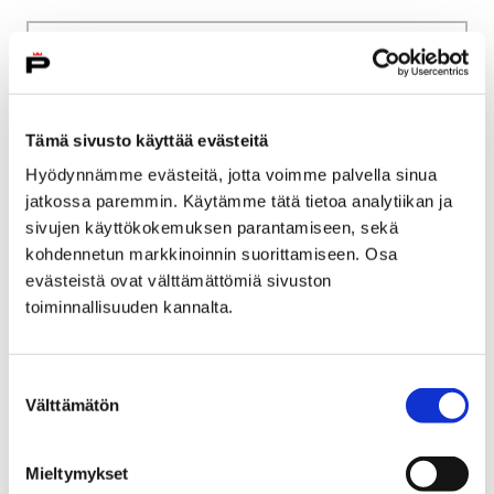
Etusivu
Kasvatus ja koulutus
Palveluverkkouudistus
Itä-Pori
Tämä sivusto käyttää evästeitä
Itä-Pori
Hyödynnämme evästeitä, jotta voimme palvella sinua
jatkossa paremmin. Käytämme tätä tietoa analytiikan ja
sivujen käyttökokemuksen parantamiseen, sekä
kohdennetun markkinoinnin suorittamiseen. Osa
evästeistä ovat välttämättömiä sivuston
toiminnallisuuden kannalta.
Etusivu
Kasvatus ja koulutus
Palveluverkkouudistus
Länsi-Pori
Länsi-Pori
Suostumuksen
Välttämätön
valinta
Mieltymykset