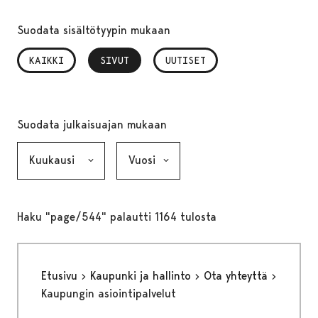
Suodata sisältötyypin mukaan
KAIKKI
SIVUT
, VALITTU
UUTISET
Suodata julkaisuajan mukaan
Kuukausi, valinta lähettää lomakkeen
Vuosi, valinta lähettää lomakkeen
Haku "page/544" palautti 1164 tulosta
Etusivu
Kaupunki ja hallinto
Ota yhteyttä
Kaupungin asiointipalvelut