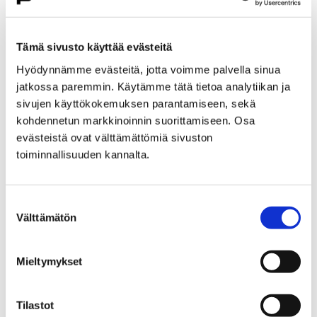
Etusivu
Kasvatus ja koulutus
Lukio
Porin lukio
Yhteistyö
Kehittämishankkeet
Tämä sivusto käyttää evästeitä
Päättyneet hankkeet
Priima
Hyödynnämme evästeitä, jotta voimme palvella sinua
Priima-päivä 25.8. Porissa
jatkossa paremmin. Käytämme tätä tietoa analytiikan ja
Priima-päivä 25.8. Porissa
sivujen käyttökokemuksen parantamiseen, sekä
kohdennetun markkinoinnin suorittamiseen. Osa
evästeistä ovat välttämättömiä sivuston
toiminnallisuuden kannalta.
Suostumuksen
Etusivu
Asuminen ja ympäristö
Välttämätön
valinta
Kaupunkikehitys
Kaupunkikeskusta
Liikenneverkkosuunnittelu
Mieltymykset
Liikenneverkkosuunnittelu
Tilastot
Porin keskustan liikenneverkkosuunnitelma on