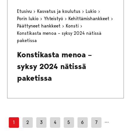
Etusivu
Kasvatus ja koulutus
Lukio
Porin lukio
Yhteistyö
Kehittämishankkeet
Päättyneet hankkeet
Konsti
Konstikasta menoa – syksy 2024 nätissä
paketissa
Konstikasta menoa –
syksy 2024 nätissä
paketissa
…
1
2
3
4
5
6
7