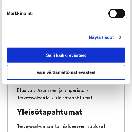
osa keskustan kehittämisen kärkihanketta.
Työssä määritetään kaikkien liikennemuotojen
Markkinointi
tavoiteverkot ja se tulee toimimaan pitkän
aikajänteen ohjenuorana katujen
tarkemmassa suunnittelussa.
Näytä tiedot
Kaupunginhallitus on hyväksynyt
liikenneverkkosuunnitelman loppuraportin
Salli kaikki evästeet
26.6.2023.
Vain välttämättömät evästeet
Etusivu
Asuminen ja ympäristö
Terveysvalvonta
Yleisötapahtumat
Yleisötapahtumat
Terveysvalvonnan toimialueeseen kuuluvat