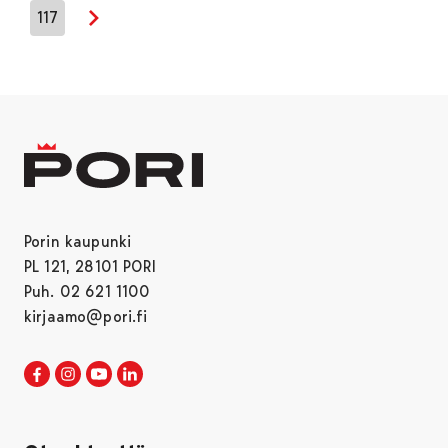
117
Seuraava sivu
Porin kaupunki
PL 121, 28101 PORI
Puh. 02 621 1100
kirjaamo@pori.fi
Porin kaupunki Facebookissa
Avautuu uudessa välilehdessä
Porin kaupunki Instagramissa
Avautuu uudessa välilehdessä
Porin kaupunki Youtubessa
Avautuu uudessa välilehdessä
Porin kaupunki LinkedInissa
Avautuu uudessa välilehdessä