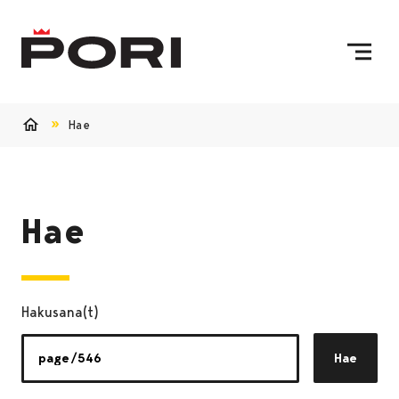
Siirry sisältöön
Etusivulle
Hae
Etusivu
Hae
Hakusana(t)
Hae