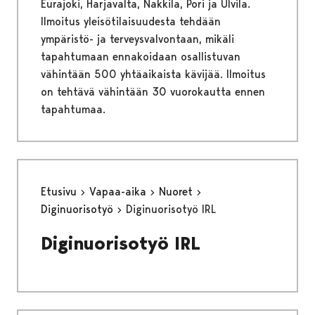
Eurajoki, Harjavalta, Nakkila, Pori ja Ulvila.
Ilmoitus yleisötilaisuudesta tehdään
ympäristö- ja terveysvalvontaan, mikäli
tapahtumaan ennakoidaan osallistuvan
vähintään 500 yhtäaikaista kävijää. Ilmoitus
on tehtävä vähintään 30 vuorokautta ennen
tapahtumaa.
Etusivu
Vapaa-aika
Nuoret
Diginuorisotyö
Diginuorisotyö IRL
Diginuorisotyö IRL