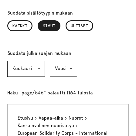
Suodata sisältötyypin mukaan
KAIKKI
SIVUT
, VALITTU
UUTISET
Suodata julkaisuajan mukaan
Kuukausi, valinta lähettää lomakkeen
Vuosi, valinta lähettää lomakkeen
Haku "page/546" palautti 1164 tulosta
Etusivu
Vapaa-aika
Nuoret
Kansainvälinen nuorisotyö
European Solidarity Corps – International