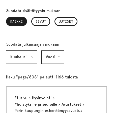
Suodata sisältötyypin mukaan
KAIKKI
, VALITTU
SIVUT
UUTISET
Suodata julkaisuajan mukaan
Kuukausi, valinta lähettää lomakkeen
Vuosi, valinta lähettää lomakkeen
Haku "page/608" palautti 1166 tulosta
Etusivu
Hyvinvointi
Yhdistyksille ja seuroille
Avustukset
Porin kaupungin esteettömyysavustus