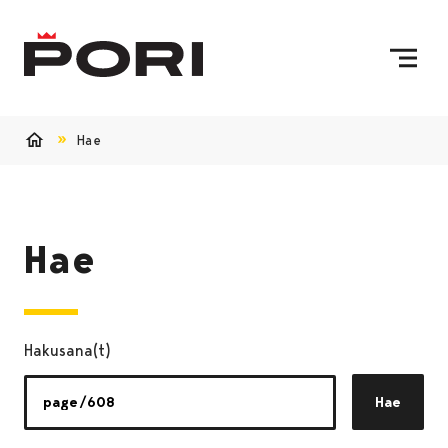
Siirry sisältöön
Etusivulle
Hae
Etusivu
Hae
Hakusana(t)
Hae