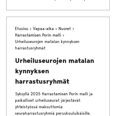
Etusivu
Vapaa-aika
Nuoret
Harrastamisen Porin malli
Urheiluseurojen matalan kynnyksen
harrastusryhmät
Urheiluseurojen matalan
kynnyksen
harrastusryhmät
Syksyllä 2025 Harrastamisen Porin malli ja
paikalliset urheiluseurat järjestävät
yhteistyössä maksuttomia
seuraharrastusryhmiä peruskouluikäisille.