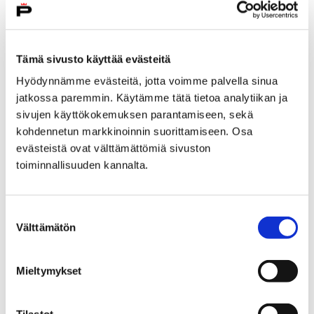
Etusivu
Vapaa-aika
Liikunta
Liikuntapaikkojen varaukset
Tämä sivusto käyttää evästeitä
Tilavarausjärjestelmän käyttöehdot
Hyödynnämme evästeitä, jotta voimme palvella sinua
Tilavarausjärjestelmän
jatkossa paremmin. Käytämme tätä tietoa analytiikan ja
sivujen käyttökokemuksen parantamiseen, sekä
käyttöehdot
kohdennetun markkinoinnin suorittamiseen. Osa
evästeistä ovat välttämättömiä sivuston
toiminnallisuuden kannalta.
Suostumuksen
Välttämätön
Etusivu
Kaupunki ja hallinto
valinta
Hankkeet ja verkostot
Hankkeet
Maahanmuuttajien neuvontapiste
Mieltymykset
Tietopaketti maahanmuuttajille
Asuminen Porissa