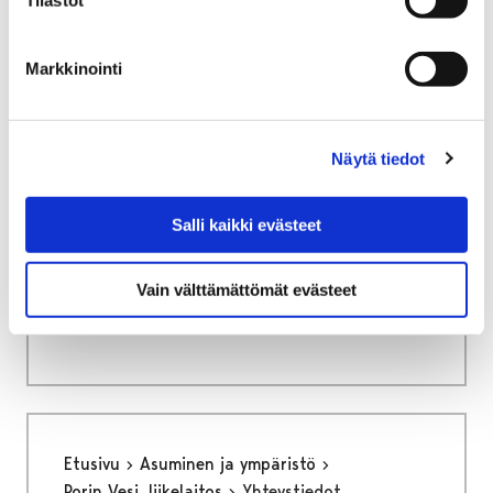
Tilastot
Asuminen Porissa
Markkinointi
Näytä tiedot
Etusivu
Asuminen ja ympäristö
Turvallisuus ja varautuminen
Salli kaikki evästeet
Turvallisuus ja
Vain välttämättömät evästeet
varautuminen
Etusivu
Asuminen ja ympäristö
Porin Vesi, liikelaitos
Yhteystiedot