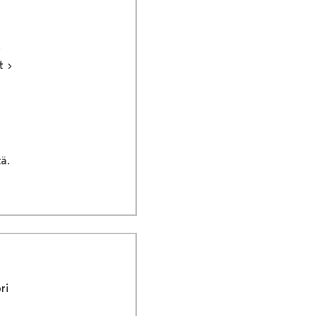
ut
ä.
ri