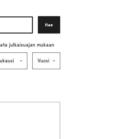
Hae
ata julkaisuajan mukaan
ausi, valinta lähettää lomakkeen
Vuosi, valinta lähettää lomakkeen