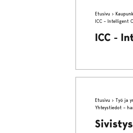
Etusivu
Kaupunki
ICC – Intelligent 
ICC - In
Etusivu
Työ ja 
Yhteystiedot – ha
Sivisty