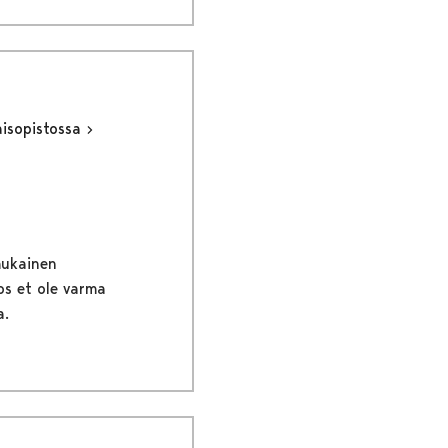
aisopistossa
mukainen
os et ole varma
a.