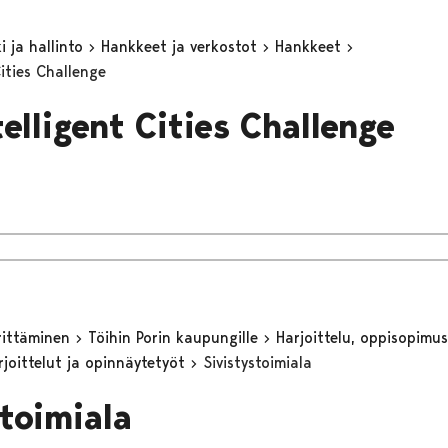
 ja hallinto
Hankkeet ja verkostot
Hankkeet
Cities Challenge
telligent Cities Challenge
yrittäminen
Töihin Porin kaupungille
Harjoittelu, oppisopimus 
rjoittelut ja opinnäytetyöt
Sivistystoimiala
stoimiala