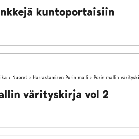
inkkejä kuntoportaisiin
aika
Nuoret
Harrastamisen Porin malli
Porin mallin värityski
llin värityskirja vol 2