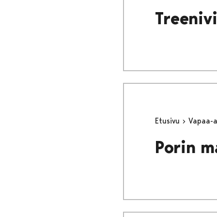
Treeniv
Etusivu
Vapaa-
Porin ma