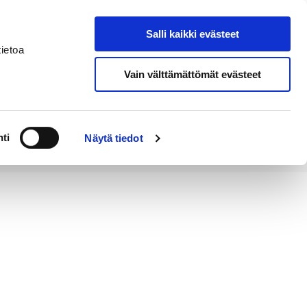
Salli kaikki evästeet
Tapahtumakalenteri
Hae sivustolta
ietoa
Vain välttämättömät evästeet
Työ ja
Kaupunki ja
rittäminen
hallinto
ti
Näytä tiedot