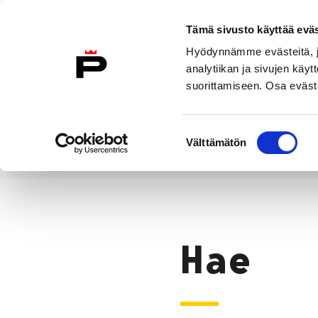
Siirry sisältöön
Tämä sivusto käyttää eväs
Suomeksi
Hyödynnämme evästeitä, jo
Etusivulle
analytiikan ja sivujen kä
suorittamiseen. Osa eväste
Asuminen ja
Kasvatu
ympäristö
koulu
Suostumuksen
Välttämätön
valinta
Hae
Etusivu
Hae