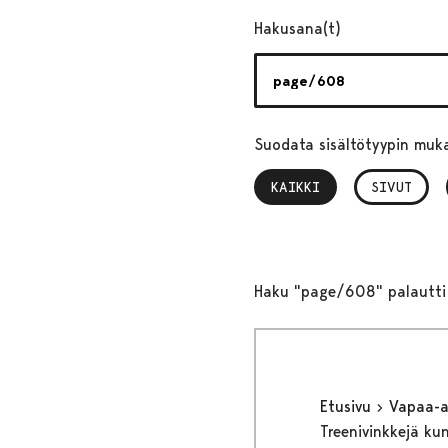
Hakusana(t)
Suodata sisältötyypin muk
KAIKKI
, VALITTU
SIVUT
Haku "page/608" palautti 
Etusivu
Vapaa-
Treenivinkkejä kun