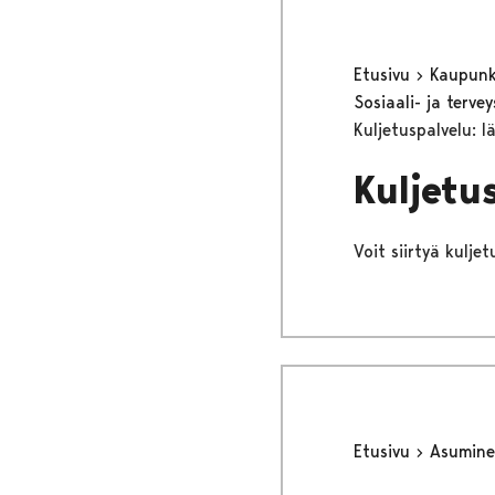
Etusivu
Kaupunki
Sosiaali- ja terv
Kuljetuspalvelu: l
Kuljetu
Voit siirtyä kulje
Etusivu
Asumine