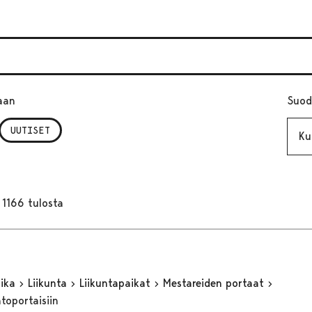
aan
Suod
Kuuk
UUTISET
1166 tulosta
aika
Liikunta
Liikuntapaikat
Mestareiden portaat
toportaisiin