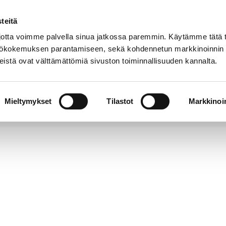
teitä
Puhelinluettelo
Anna palautetta
tta voimme palvella sinua jatkossa paremmin. Käytämme tätä t
yttökokemuksen parantamiseen, sekä kohdennetun markkinoinnin
istä ovat välttämättömiä sivuston toiminnallisuuden kannalta.
s ja
Vapaa-
Hyvinvointi
tus
aika
y
Mieltymykset
Tilastot
Markkinoin