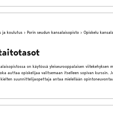
s ja koulutus
Porin seudun kansalaisopisto
Opiskelu kansal
taitotasot
alaisopistossa on käytössä yleiseurooppalaisen viitekehyksen 
oka auttaa opiskelijaa valitsemaan itselleen sopivan kurssin. J
 kielten suunnittelijaopettaja antaa mielellään opintoneuvonta