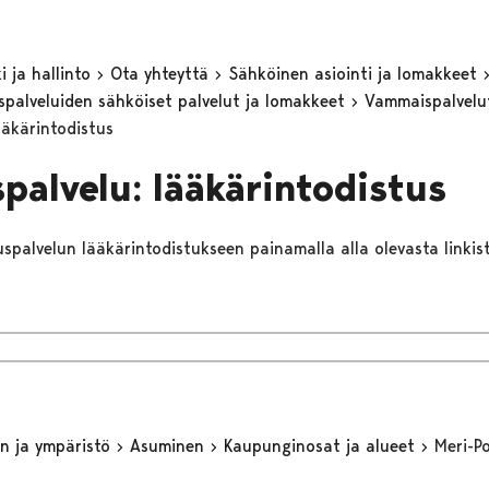
 ja hallinto
Ota yhteyttä
Sähköinen asiointi ja lomakkeet
eyspalveluiden sähköiset palvelut ja lomakkeet
Vammaispalvel
ääkärintodistus
spalvelu: lääkärintodistus
tuspalvelun lääkärintodistukseen painamalla alla olevasta linkist
n ja ympäristö
Asuminen
Kaupunginosat ja alueet
Meri-Po