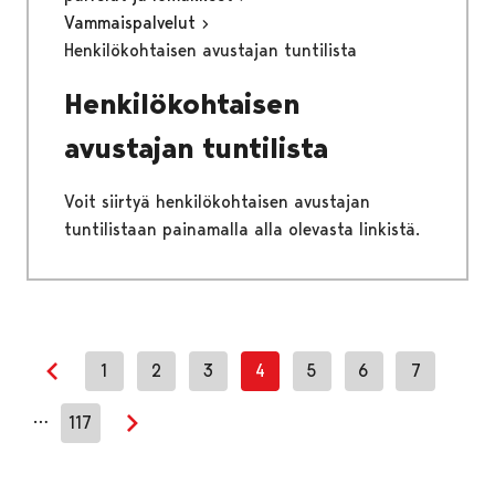
Vammaispalvelut
Henkilökohtaisen avustajan tuntilista
Henkilökohtaisen
avustajan tuntilista
Voit siirtyä henkilökohtaisen avustajan
tuntilistaan painamalla alla olevasta linkistä.
1
2
3
4
5
6
7
Edellinen sivu
…
117
Seuraava sivu