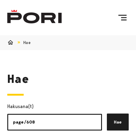
Siirry sisältöön
Etusivulle
Hae
Etusivu
Hae
Hakusana(t)
Hae