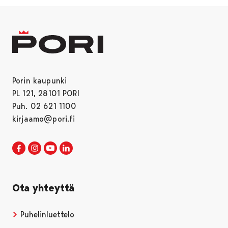
Porin kaupunki
PL 121, 28101 PORI
Puh. 02 621 1100
kirjaamo@pori.fi
Porin kaupunki Facebookissa
Avautuu uudessa välilehdessä
Porin kaupunki Instagramissa
Avautuu uudessa välilehdessä
Porin kaupunki Youtubessa
Avautuu uudessa välilehdessä
Porin kaupunki LinkedInissa
Avautuu uudessa välilehdessä
Ota yhteyttä
Puhelinluettelo