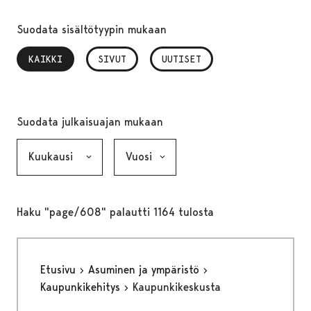
Suodata sisältötyypin mukaan
KAIKKI
, VALITTU
SIVUT
UUTISET
Suodata julkaisuajan mukaan
Kuukausi, valinta lähettää lomakkeen
Vuosi, valinta lähettää lomakkeen
Haku "page/608" palautti 1164 tulosta
Etusivu
Asuminen ja ympäristö
Kaupunkikehitys
Kaupunkikeskusta