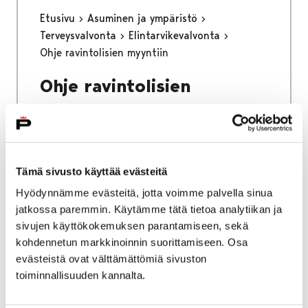
Etusivu
Asuminen ja ympäristö
Terveysvalvonta
Elintarvikevalvonta
Ohje ravintolisien myyntiin
Ohje ravintolisien
myyntiin
Voit siirtyä ravintolisien myynti ohjeeseen
painamalla alla olevasta linkistä.
Tämä sivusto käyttää evästeitä
Hyödynnämme evästeitä, jotta voimme palvella sinua
jatkossa paremmin. Käytämme tätä tietoa analytiikan ja
sivujen käyttökokemuksen parantamiseen, sekä
kohdennetun markkinoinnin suorittamiseen. Osa
Etusivu
Kaupunki ja hallinto
Ota yhteyttä
evästeistä ovat välttämättömiä sivuston
Sähköinen asiointi ja lomakkeet
toiminnallisuuden kannalta.
Kulttuuri ja vapaa-aika
Liikunta
Liikuntatilojen laskutussopimus