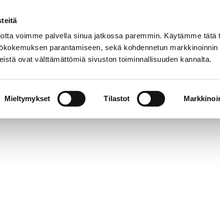
teitä
Puhelinluettelo
Anna palautetta
tta voimme palvella sinua jatkossa paremmin. Käytämme tätä t
yttökokemuksen parantamiseen, sekä kohdennetun markkinoinnin
istä ovat välttämättömiä sivuston toiminnallisuuden kannalta.
s ja
Vapaa-
Hyvinvointi
tus
aika
y
Mieltymykset
Tilastot
Markkinoin