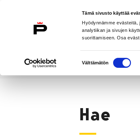
Siirry sisältöön
Tämä sivusto käyttää eväs
Suomeksi
Hyödynnämme evästeitä, jo
Etusivulle
analytiikan ja sivujen kä
suorittamiseen. Osa eväste
Asuminen ja
Kasvatu
ympäristö
koulu
Suostumuksen
Välttämätön
valinta
Hae
Etusivu
Hae