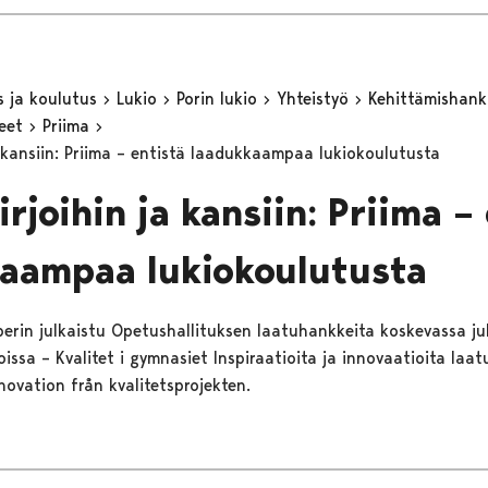
s ja koulutus
Lukio
Porin lukio
Yhteistyö
Kehittämishan
keet
Priima
a kansiin: Priima – entistä laadukkaampaa lukiokoulutusta
rjoihin ja kansiin: Priima –
aampaa lukiokoulutusta
 perin julkaistu Opetushallituksen laatuhankkeita koskevassa ju
issa – Kvalitet i gymnasiet Inspiraatioita ja innovaatioita laa
novation från kvalitetsprojekten.