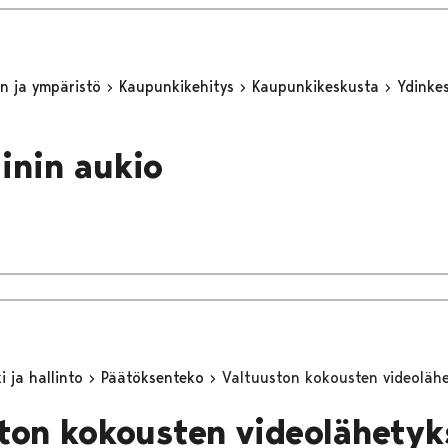
n ja ympäristö
Kaupunkikehitys
Kaupunkikeskusta
Ydinke
o
linin aukio
 ja hallinto
Päätöksenteko
Valtuuston kokousten videoläh
ton kokousten videolähetyk