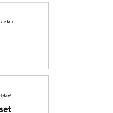
skusta
etykset
set