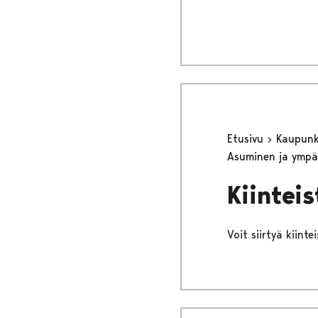
Etusivu
Kaupunki
Asuminen ja ympä
Kiintei
Voit siirtyä kiint