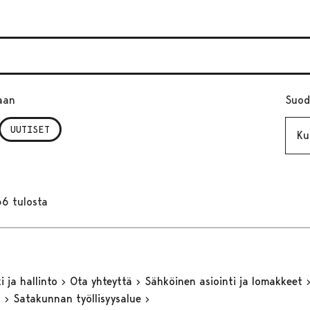
aan
Suod
Kuuk
UUTISET
66 tulosta
 ja hallinto
Ota yhteyttä
Sähköinen asiointi ja lomakkeet
n
Satakunnan työllisyysalue