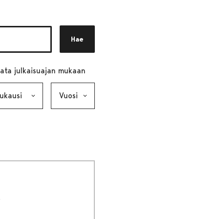
Hae
ata julkaisuajan mukaan
ausi, valinta lähettää lomakkeen
Vuosi, valinta lähettää lomakkeen