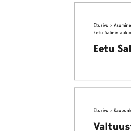
Etusivu
Asumine
Eetu Salinin auki
Eetu Sa
Etusivu
Kaupunki
Valtuus