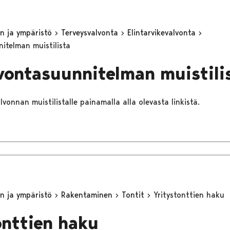
n ja ympäristö
Terveysvalvonta
Elintarvikevalvonta
itelman muistilista
ontasuunnitelman muistili
lvonnan muistilistalle painamalla alla olevasta linkistä.
n ja ympäristö
Rakentaminen
Tontit
Yritystonttien haku
onttien haku