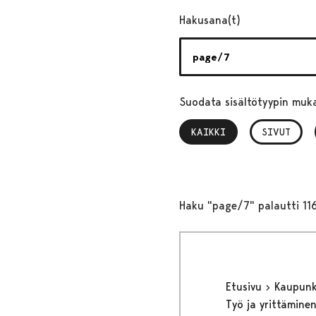
Hakusana(t)
Suodata sisältötyypin muk
KAIKKI
, VALITTU
SIVUT
Haku "page/7" palautti 11
Etusivu
Kaupunki
Työ ja yrittämine