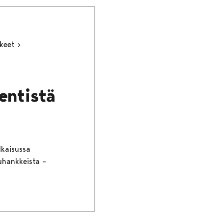
kkeet
 entistä
lkaisussa
tuhankkeista –