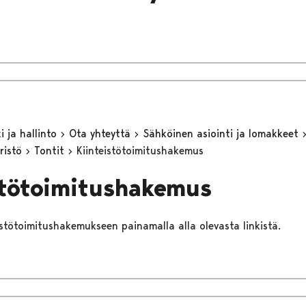
 ja hallinto
Ota yhteyttä
Sähköinen asiointi ja lomakkeet
ristö
Tontit
Kiinteistötoimitushakemus
stötoimitushakemus
eistötoimitushakemukseen painamalla alla olevasta linkistä.