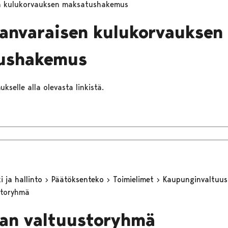
n kulukorvauksen maksatushakemus
anvaraisen kulukorvauksen
ushakemus
ukselle alla olevasta linkistä.
 ja hallinto
Päätöksenteko
Toimielimet
Kaupunginvaltuu
storyhmä
an valtuustoryhmä