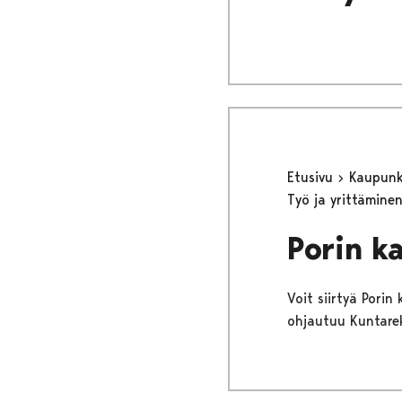
Etusivu
Kaupunki
Työ ja yrittämine
Porin k
Voit siirtyä Porin
ohjautuu Kuntare