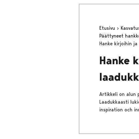
Etusivu
Kasvatu
Päättyneet hank
Hanke kirjoihin j
Hanke ki
laadukk
Artikkeli on alun
Laadukkaasti lukio
inspiration och in