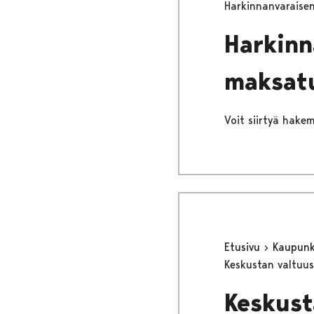
Harkinnanvaraise
Harkinn
maksat
Voit siirtyä hakem
Etusivu
Kaupunki
Keskustan valtuu
Keskust