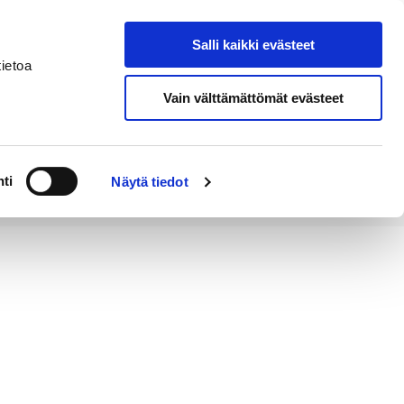
Salli kaikki evästeet
Tapahtumakalenteri
Hae sivustolta
ietoa
Vain välttämättömät evästeet
Työ ja
Kaupunki ja
rittäminen
hallinto
ti
Näytä tiedot