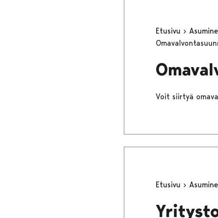
Etusivu
Asumine
Omavalvontasuunn
Omavalv
Voit siirtyä omava
Etusivu
Asumine
Yrityst