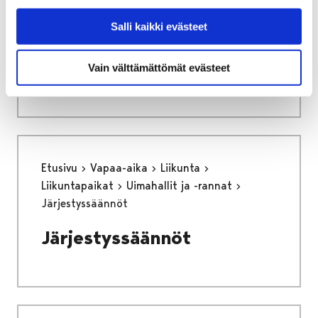
Rakentaminen
Rakennusvalvonta
Salli kaikki evästeet
Luvan hakeminen
Luvan hakeminen
Vain välttämättömät evästeet
Etusivu
Vapaa-aika
Liikunta
Liikuntapaikat
Uimahallit ja -rannat
Järjestyssäännöt
Järjestyssäännöt