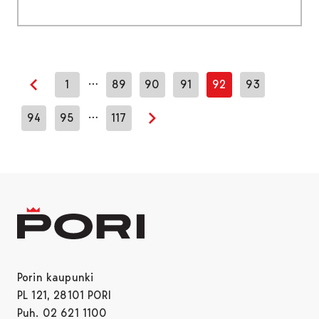
…
1
89
90
91
92
93
Edellinen sivu
…
94
95
117
Seuraava sivu
Porin kaupunki
PL 121, 28101 PORI
Puh. 02 621 1100