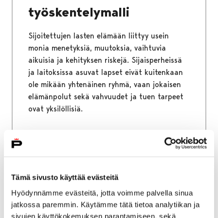
työskentelymalli
Sijoitettujen lasten elämään liittyy usein
monia menetyksiä, muutoksia, vaihtuvia
aikuisia ja kehityksen riskejä. Sijaisperheissä
ja laitoksissa asuvat lapset eivät kuitenkaan
ole mikään yhtenäinen ryhmä, vaan jokaisen
elämänpolut sekä vahvuudet ja tuen tarpeet
ovat yksilöllisiä.
Etusivu
Asuminen ja ympäristö
Eläimet
Tämä sivusto käyttää evästeitä
Löytöeläimet
Hyödynnämme evästeitä, jotta voimme palvella sinua
Löytöeläimet
jatkossa paremmin. Käytämme tätä tietoa analytiikan ja
sivujen käyttökokemuksen parantamiseen, sekä