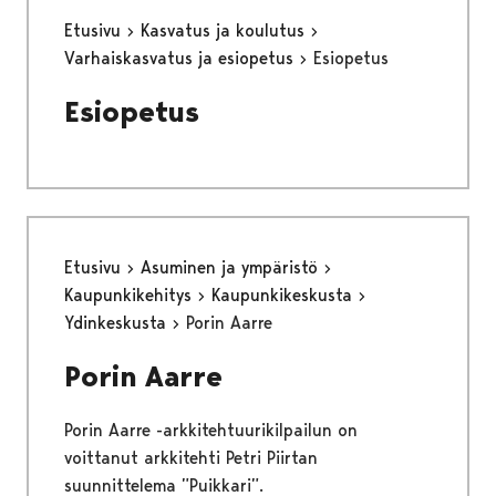
Etusivu
Kasvatus ja koulutus
Varhaiskasvatus ja esiopetus
Esiopetus
Esiopetus
Etusivu
Asuminen ja ympäristö
Kaupunkikehitys
Kaupunkikeskusta
Ydinkeskusta
Porin Aarre
Porin Aarre
Porin Aarre -arkkitehtuurikilpailun on
voittanut arkkitehti Petri Piirtan
suunnittelema ”Puikkari”.