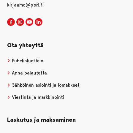
kirjaamo@pori.fi
Porin kaupunki Facebookissa
Avautuu uudessa välilehdessä
Porin kaupunki Instagramissa
Avautuu uudessa välilehdessä
Porin kaupunki Youtubessa
Avautuu uudessa välilehdessä
Porin kaupunki LinkedInissa
Avautuu uudessa välilehdessä
Ota yhteyttä
Puhelinluettelo
Anna palautetta
Sähköinen asiointi ja lomakkeet
Viestintä ja markkinointi
Laskutus ja maksaminen