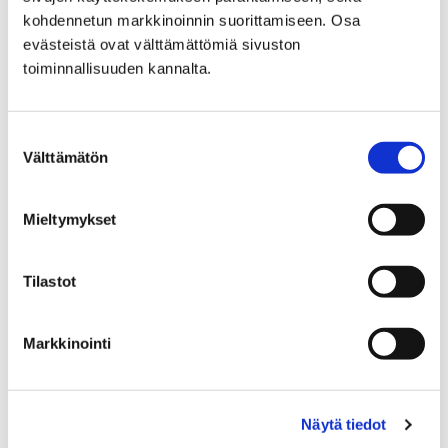
Porin ympäristöterveydenhuollon
kohdennetun markkinoinnin suorittamiseen. Osa
yhteistoiminta-alueella (Pori, Ulvila, Nakkila,
evästeistä ovat välttämättömiä sivuston
Harjavalta ja Eurajoki) löytöeläimiä
toiminnallisuuden kannalta.
vastaanottaa ja noutaa Eläinten Hyväksi EHY
ry.
Suostumuksen
Välttämätön
valinta
Mieltymykset
Etusivu
Vapaa-aika
Kulttuuri
Kulttuuritalo Annis
Hankkeet
Tilastot
Hankkeet
Markkinointi
Näytä tiedot
Etusivu
Asuminen ja ympäristö