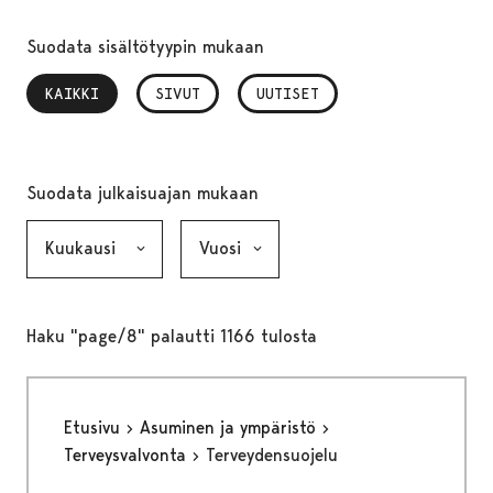
Suodata sisältötyypin mukaan
KAIKKI
, VALITTU
SIVUT
UUTISET
Suodata julkaisuajan mukaan
Kuukausi, valinta lähettää lomakkeen
Vuosi, valinta lähettää lomakkeen
Haku "page/8" palautti 1166 tulosta
Etusivu
Asuminen ja ympäristö
Terveysvalvonta
Terveydensuojelu