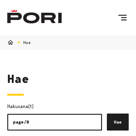
Siirry sisältöön
Etusivulle
Hae
Etusivu
Hae
Hakusana(t)
Hae