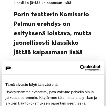
klassikko jättää kaipaamaan lisää
Porin teatterin Komisario
Palmun erehdys on
esityksenä loistava, mutta
juonellisesti klassikko
jättää kaipaamaan lisää
Tämä sivusto käyttää evästeitä
Etusivu
Kaupunki ja hallinto
Pori-tieto
Tietosuoja ja tietosuojaselosteet
Hyödynnämme evästeitä, jotta voimme palvella sinua
jatkossa paremmin. Käytämme tätä tietoa analytiikan ja
Tietosuoja ja
sivujen käyttökokemuksen parantamiseen, sekä