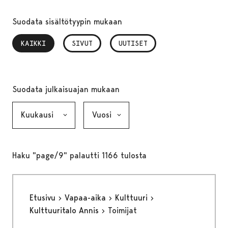
Suodata sisältötyypin mukaan
KAIKKI
, VALITTU
SIVUT
UUTISET
Suodata julkaisuajan mukaan
Kuukausi, valinta lähettää lomakkeen
Vuosi, valinta lähettää lomakkeen
Haku "page/9" palautti 1166 tulosta
Etusivu
Vapaa-aika
Kulttuuri
Kulttuuritalo Annis
Toimijat