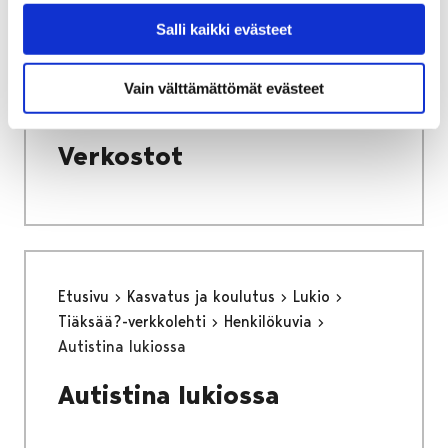
Salli kaikki evästeet
Etusivu
Kaupunki ja hallinto
Vain välttämättömät evästeet
Hankkeet ja verkostot
Verkostot
Verkostot
Etusivu
Kasvatus ja koulutus
Lukio
Tiäksää?-verkkolehti
Henkilökuvia
Autistina lukiossa
Autistina lukiossa