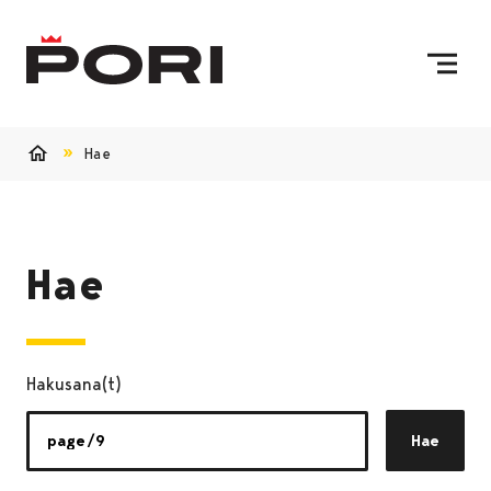
Siirry sisältöön
Etusivulle
Hae
Etusivu
Hae
Hakusana(t)
Hae