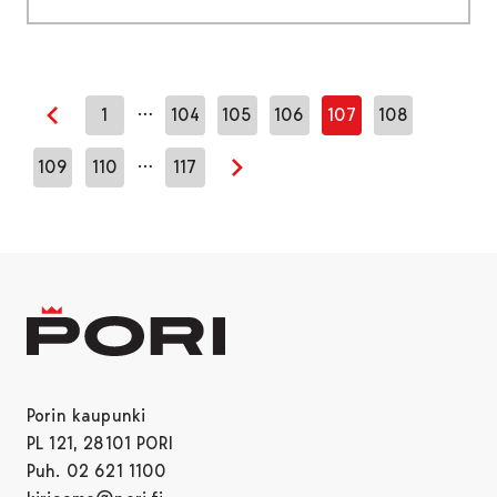
…
1
104
105
106
107
108
Edellinen sivu
…
109
110
117
Seuraava sivu
Porin kaupunki
PL 121, 28101 PORI
Puh. 02 621 1100