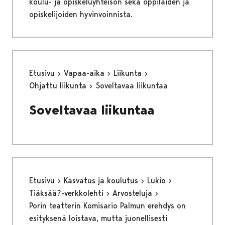
koulu- ja opiskeluyhteisön sekä oppilaiden ja
opiskelijoiden hyvinvoinnista.
Etusivu
Vapaa-aika
Liikunta
Ohjattu liikunta
Soveltavaa liikuntaa
Soveltavaa liikuntaa
Etusivu
Kasvatus ja koulutus
Lukio
Tiäksää?-verkkolehti
Arvosteluja
Porin teatterin Komisario Palmun erehdys on
esityksenä loistava, mutta juonellisesti