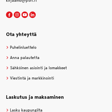
kirjaamo@pori.fi
Porin kaupunki Facebookissa
Avautuu uudessa välilehdessä
Porin kaupunki Instagramissa
Avautuu uudessa välilehdessä
Porin kaupunki Youtubessa
Avautuu uudessa välilehdessä
Porin kaupunki LinkedInissa
Avautuu uudessa välilehdessä
Ota yhteyttä
Puhelinluettelo
Anna palautetta
Sähköinen asiointi ja lomakkeet
Viestintä ja markkinointi
Laskutus ja maksaminen
Lasku kaupungilta