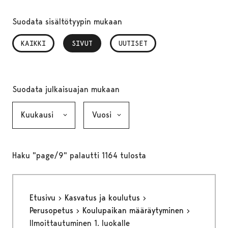
Suodata sisältötyypin mukaan
KAIKKI
SIVUT
, VALITTU
UUTISET
Suodata julkaisuajan mukaan
Kuukausi, valinta lähettää lomakkeen
Vuosi, valinta lähettää lomakkeen
Haku "page/9" palautti 1164 tulosta
Etusivu
Kasvatus ja koulutus
Perusopetus
Koulupaikan määräytyminen
Ilmoittautuminen 1. luokalle