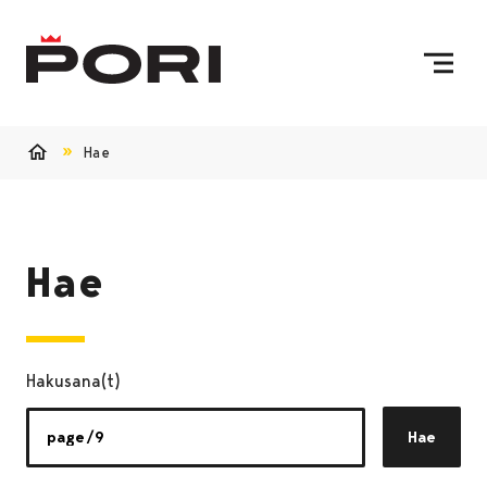
Siirry sisältöön
Etusivulle
Hae
Etusivu
Hae
Hakusana(t)
Hae