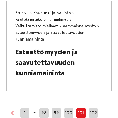
Etusivu
Kaupunki ja hallinto
Päätöksenteko
Toimielimet
Vaikuttamistoimielimet
Vammaisneuvosto
Esteettömyyden ja saavutettavuuden
kunniamaininta
Esteettömyyden ja
saavutettavuuden
kunniamaininta
…
1
98
99
100
101
102
Edellinen sivu