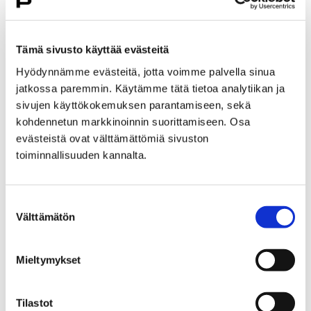
Yleiset alueet ja
käyttöluvat
Tämä sivusto käyttää evästeitä
Hyödynnämme evästeitä, jotta voimme palvella sinua
jatkossa paremmin. Käytämme tätä tietoa analytiikan ja
sivujen käyttökokemuksen parantamiseen, sekä
kohdennetun markkinoinnin suorittamiseen. Osa
evästeistä ovat välttämättömiä sivuston
Etusivu
Kasvatus ja koulutus
toiminnallisuuden kannalta.
Perusopetus
Ahlaisten monitoimitalo
Ahlaisten monitoimitalo
Suostumuksen
Välttämätön
valinta
Tällä kotisivulla tiedotetaan Ahlaisten
monitoimitalohankkeen etenemisestä.
Mieltymykset
Hankkeen suunnitteluvaihe on saatu
päätökseen ja monitoimitalon rakennustyöt
aloitetaan kesällä 2024. Tavoitteena on, että
Tilastot