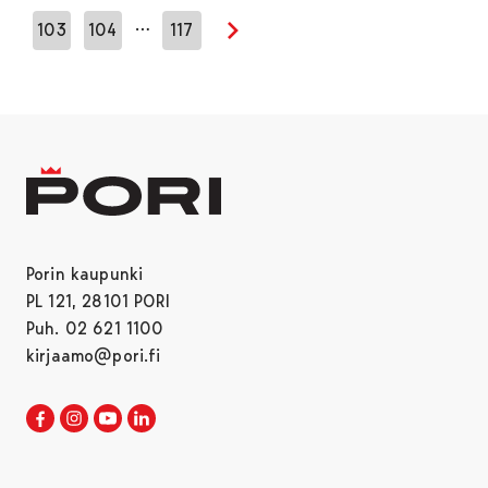
…
103
104
117
Seuraava sivu
Porin kaupunki
PL 121, 28101 PORI
Puh. 02 621 1100
kirjaamo@pori.fi
Porin kaupunki Facebookissa
Avautuu uudessa välilehdessä
Porin kaupunki Instagramissa
Avautuu uudessa välilehdessä
Porin kaupunki Youtubessa
Avautuu uudessa välilehdessä
Porin kaupunki LinkedInissa
Avautuu uudessa välilehdessä