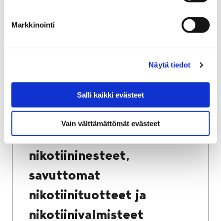
uudet tilat päästään ottamaan käyttöön
elokuussa 2025.
Markkinointi
Näytä tiedot
Etusivu
Asuminen ja ympäristö
Terveysvalvonta
Salli kaikki evästeet
Tupakkatuotteet, nikotiininesteet, savuttomat
nikotiinituotteet ja nikotiinivalmisteet
Vain välttämättömät evästeet
Tupakkatuotteet,
nikotiininesteet,
savuttomat
nikotiinituotteet ja
nikotiinivalmisteet