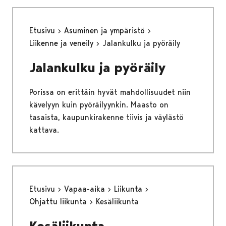
Etusivu
Asuminen ja ympäristö
Liikenne ja veneily
Jalankulku ja pyöräily
Jalankulku ja pyöräily
Porissa on erittäin hyvät mahdollisuudet niin
kävelyyn kuin pyöräilyynkin. Maasto on
tasaista, kaupunkirakenne tiivis ja väylästö
kattava.
Etusivu
Vapaa-aika
Liikunta
Ohjattu liikunta
Kesäliikunta
Kesäliikunta