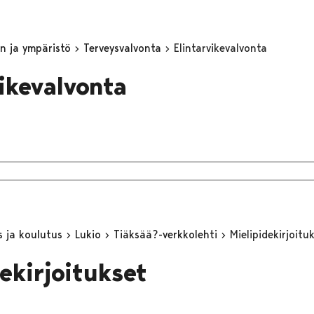
n ja ympäristö
Terveysvalvonta
Elintarvikevalvonta
vikevalvonta
s ja koulutus
Lukio
Tiäksää?-verkkolehti
Mielipidekirjoitu
dekirjoitukset