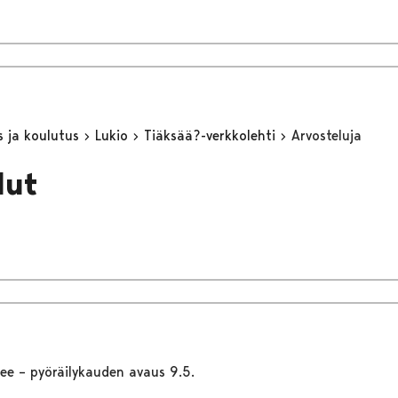
s ja koulutus
Lukio
Tiäksää?-verkkolehti
Arvosteluja
lut
kee – pyöräilykauden avaus 9.5.