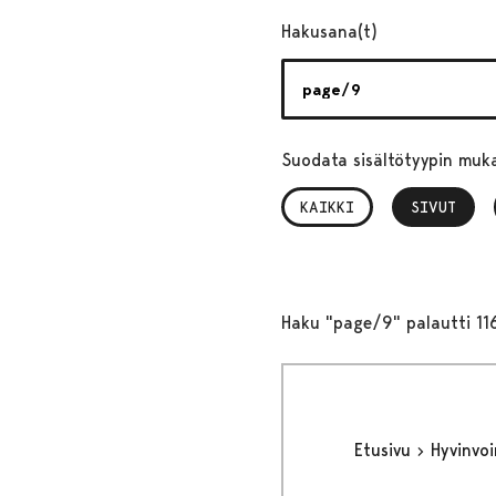
Hakusana(t)
Suodata sisältötyypin muk
KAIKKI
SIVUT
, VALITTU
Haku "page/9" palautti 11
Etusivu
Hyvinvo