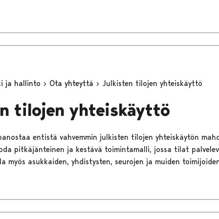
 ja hallinto
Ota yhteyttä
Julkisten tilojen yhteiskäyttö
n tilojen yhteiskäyttö
panostaa entistä vahvemmin julkisten tilojen yhteiskäytön mahd
oda pitkäjänteinen ja kestävä toimintamalli, jossa tilat palvel
a myös asukkaiden, yhdistysten, seurojen ja muiden toimijoiden