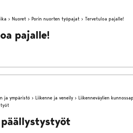
aika
Nuoret
Porin nuorten työpajat
Tervetuloa pajalle!
oa pajalle!
n ja ympäristö
Liikenne ja veneily
Liikenneväylien kunnossa
styöt
 päällystystyöt