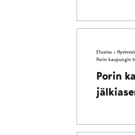
Etusivu
Hyvinvo
Porin kaupungin h
Porin k
jälkias