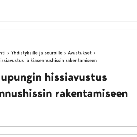
inti
Yhdistyksille ja seuroille
Avustukset
issiavustus jälkiasennushissin rakentamiseen
aupungin hissiavustus
ennushissin rakentamiseen