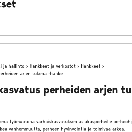
set
 ja hallinto
Hankkeet ja verkostot
Hankkeet
perheiden arjen tukena -hanke
kasvatus perheiden arjen tu
tena työmuotona varhaiskasvatuksen asiakasperheille perheohj
kea vanhemmuutta, perheen hyvinvointia ja toimivaa arkea.