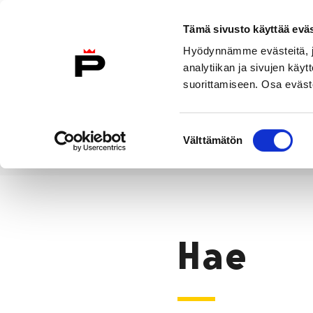
Siirry sisältöön
Tämä sivusto käyttää eväs
Suomeksi
Hyödynnämme evästeitä, jo
Etusivulle
analytiikan ja sivujen kä
suorittamiseen. Osa eväste
Asuminen ja
Kasvatu
ympäristö
koulu
Suostumuksen
Välttämätön
valinta
Hae
Etusivu
Hae