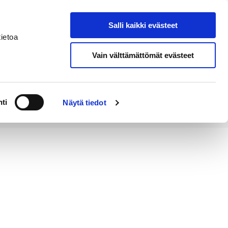
Salli kaikki evästeet
Tapahtumakalenteri
Hae sivustolta
ietoa
Vain välttämättömät evästeet
Työ ja
Kaupunki ja
rittäminen
hallinto
ti
Näytä tiedot