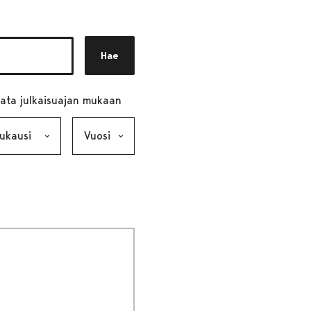
Hae
ata julkaisuajan mukaan
ausi, valinta lähettää lomakkeen
Vuosi, valinta lähettää lomakkeen