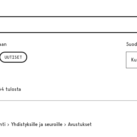
aan
Suod
Kuuk
UUTISET
64 tulosta
inti
Yhdistyksille ja seuroille
Avustukset