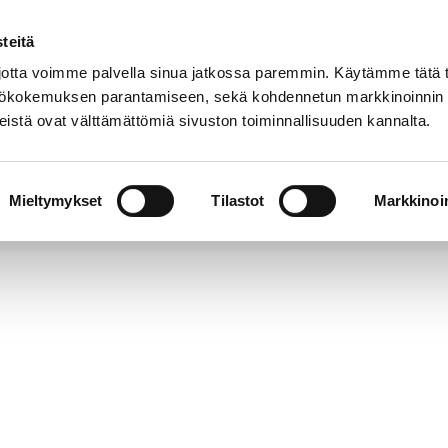
teitä
Puhelinluettelo
Anna palautetta
tta voimme palvella sinua jatkossa paremmin. Käytämme tätä t
yttökokemuksen parantamiseen, sekä kohdennetun markkinoinnin
istä ovat välttämättömiä sivuston toiminnallisuuden kannalta.
s ja
Vapaa-
Hyvinvointi
tus
aika
y
Mieltymykset
Tilastot
Markkinoin