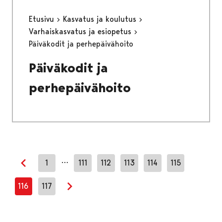
Etusivu
Kasvatus ja koulutus
Varhaiskasvatus ja esiopetus
Päiväkodit ja perhepäivähoito
Päiväkodit ja
perhepäivähoito
…
1
111
112
113
114
115
Edellinen sivu
116
117
Seuraava sivu