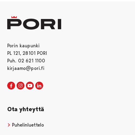
Porin kaupunki
PL 121, 28101 PORI
Puh. 02 621 1100
kirjaamo@pori.fi
Porin kaupunki Facebookissa
Avautuu uudessa välilehdessä
Porin kaupunki Instagramissa
Avautuu uudessa välilehdessä
Porin kaupunki Youtubessa
Avautuu uudessa välilehdessä
Porin kaupunki LinkedInissa
Avautuu uudessa välilehdessä
Ota yhteyttä
Puhelinluettelo