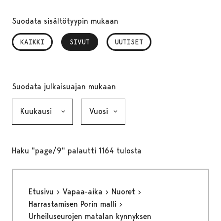
Suodata sisältötyypin mukaan
KAIKKI
SIVUT
, VALITTU
UUTISET
Suodata julkaisuajan mukaan
Kuukausi, valinta lähettää lomakkeen
Vuosi, valinta lähettää lomakkeen
Haku "page/9" palautti 1164 tulosta
Etusivu
Vapaa-aika
Nuoret
Harrastamisen Porin malli
Urheiluseurojen matalan kynnyksen