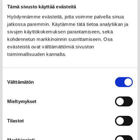
Tämä sivusto käyttää evästeitä
Turvallisuus ja varautuminen
Hyödynnämme evästeitä, jotta voimme palvella sinua
Turvallisuus ja
jatkossa paremmin. Käytämme tätä tietoa analytiikan ja
sivujen käyttökokemuksen parantamiseen, sekä
varautuminen
kohdennetun markkinoinnin suorittamiseen. Osa
evästeistä ovat välttämättömiä sivuston
toiminnallisuuden kannalta.
Suostumuksen
Etusivu
Asuminen ja ympäristö
Välttämätön
valinta
Porin Vesi, liikelaitos
Yhteystiedot
Yhteystiedot
Mieltymykset
Tilastot
Markkinointi