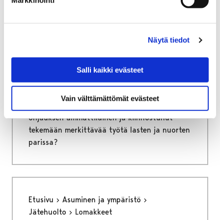
Etusivu
Vapaa-aika
Nuoret
Harrastamisen Porin malli
Ohjaajana Porin mallissa
Näytä tiedot
Ohjaajana Porin mallissa
Salli kaikki evästeet
Harrastamisen Porin malli tarjoaa ilmaisia ja
mielekkäitä harrastusmahdollisuuksia
Vain välttämättömät evästeet
porilaisille lapsille ja nuorille. Oletko sinä
ohjauksen ammattilainen ja kiinnostunut
tekemään merkittävää työtä lasten ja nuorten
parissa?
Etusivu
Asuminen ja ympäristö
Jätehuolto
Lomakkeet