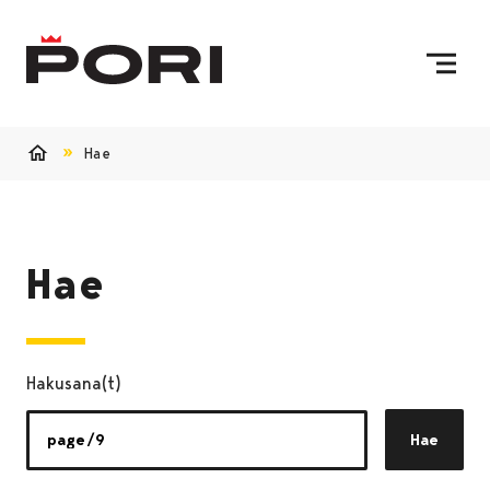
Siirry sisältöön
Etusivulle
Hae
Etusivu
Hae
Hakusana(t)
Hae