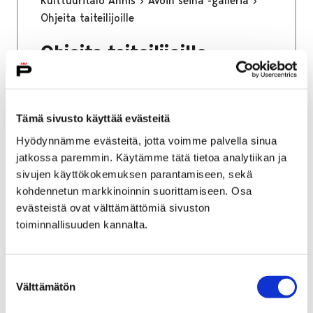
Kulttuuritalo Annis
Avoin seinä -galleria
Ohjeita taiteilijoille
Ohjeita taiteilijoille
Tämä sivusto käyttää evästeitä
Hyödynnämme evästeitä, jotta voimme palvella sinua
Etusivu
Vapaa-aika
Nuoret
jatkossa paremmin. Käytämme tätä tietoa analytiikan ja
Kulttuuritalo Annis
sivujen käyttökokemuksen parantamiseen, sekä
kohdennetun markkinoinnin suorittamiseen. Osa
Kulttuuritalo Annis
evästeistä ovat välttämättömiä sivuston
toiminnallisuuden kannalta.
Suostumuksen
Välttämätön
valinta
Etusivu
Työ ja yrittäminen