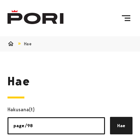
Siirry sisältöön
Etusivulle
Hae
Etusivu
Hae
Hakusana(t)
Hae