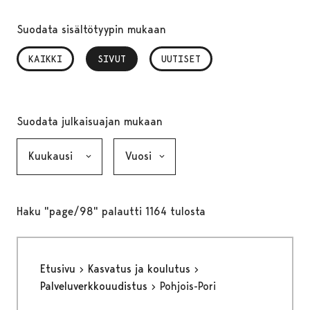
Suodata sisältötyypin mukaan
KAIKKI
SIVUT
, VALITTU
UUTISET
Suodata julkaisuajan mukaan
Kuukausi, valinta lähettää lomakkeen
Vuosi, valinta lähettää lomakkeen
Haku "page/98" palautti 1164 tulosta
Etusivu
Kasvatus ja koulutus
Palveluverkkouudistus
Pohjois-Pori