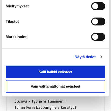
Yritystontit ja toimitilat
Yritystonttien haku
Mieltymykset
Yritystonttien haku
Tilastot
Markkinointi
Etusivu
Vapaa-aika
Liikunta
Liikuntapaikat
Poikkeavat aukioloajat
Näytä tiedot
Poikkeavat aukioloajat
Salli kaikki evästeet
Vain välttämättömät evästeet
Etusivu
Työ ja yrittäminen
Töihin Porin kaupungille
Kesätyöt