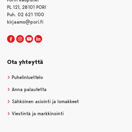
PL 121, 28101 PORI
Puh. 02 621 1100
kirjaamo@pori.fi
Porin kaupunki Facebookissa
Avautuu uudessa välilehdessä
Porin kaupunki Instagramissa
Avautuu uudessa välilehdessä
Porin kaupunki Youtubessa
Avautuu uudessa välilehdessä
Porin kaupunki LinkedInissa
Avautuu uudessa välilehdessä
Ota yhteyttä
Puhelinluettelo
Anna palautetta
Sähköinen asiointi ja lomakkeet
Viestintä ja markkinointi