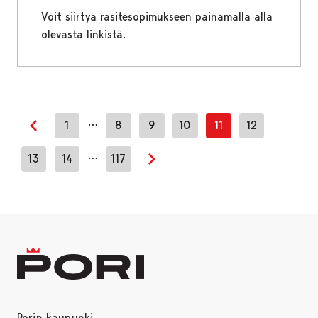
Voit siirtyä rasitesopimukseen painamalla alla
olevasta linkistä.
…
1
8
9
10
11
12
Edellinen sivu
…
13
14
117
Seuraava sivu
Porin kaupunki