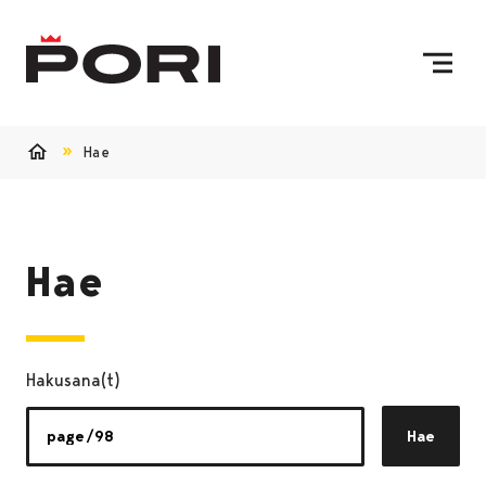
Siirry sisältöön
Etusivulle
Hae
Etusivu
Hae
Hakusana(t)
Hae