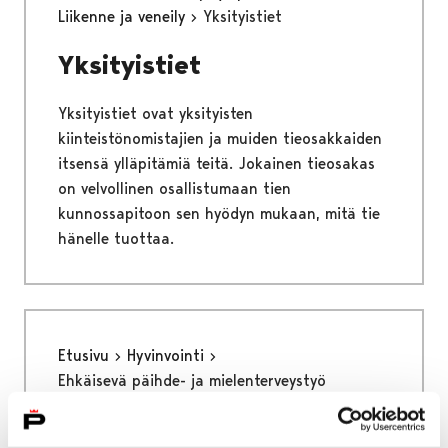
Liikenne ja veneily
Yksityistiet
Yksityistiet
Yksityistiet ovat yksityisten
kiinteistönomistajien ja muiden tieosakkaiden
itsensä ylläpitämiä teitä. Jokainen tieosakas
on velvollinen osallistumaan tien
kunnossapitoon sen hyödyn mukaan, mitä tie
hänelle tuottaa.
Etusivu
Hyvinvointi
Ehkäisevä päihde- ja mielenterveystyö
Ehkäisevä päihde- ja