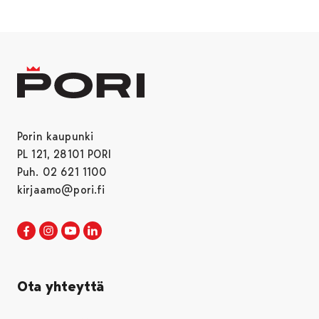
Porin kaupunki
PL 121, 28101 PORI
Puh. 02 621 1100
kirjaamo@pori.fi
Porin kaupunki Facebookissa
Avautuu uudessa välilehdessä
Porin kaupunki Instagramissa
Avautuu uudessa välilehdessä
Porin kaupunki Youtubessa
Avautuu uudessa välilehdessä
Porin kaupunki LinkedInissa
Avautuu uudessa välilehdessä
Ota yhteyttä