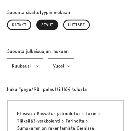
Suodata sisältötyypin mukaan
KAIKKI
SIVUT
, VALITTU
UUTISET
Suodata julkaisuajan mukaan
Kuukausi, valinta lähettää lomakkeen
Vuosi, valinta lähettää lomakkeen
Haku "page/98" palautti 1164 tulosta
Etusivu
Kasvatus ja koulutus
Lukio
Tiäksää?-verkkolehti
Tarinoita
Sumukammion rakentamista Cernissä