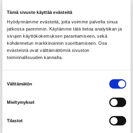
mielenterveystyö
Tämä sivusto käyttää evästeitä
Ehkäisevä päihde- ja mielenterveystyö sekä
Hyödynnämme evästeitä, jotta voimme palvella sinua
väkivallan ehkäisy ovat hyvinvoinnin,
jatkossa paremmin. Käytämme tätä tietoa analytiikan ja
terveyden ja turvallisuuden edistämistä.
sivujen käyttökokemuksen parantamiseen, sekä
Ehkäisevän päihde- ja mielenterveystyön
kohdennetun markkinoinnin suorittamiseen. Osa
tavoitteena on ehkäistä ja vähentää
evästeistä ovat välttämättömiä sivuston
toiminnallisuuden kannalta.
päihteiden käyttöä, ehkäistä rahapeleistä
aiheutuvia haittoja sekä edistää Porin
asukkaiden mielen hyvinvointia.
Suostumuksen
Välttämätön
valinta
Mieltymykset
Etusivu
Vapaa-aika
Liikunta
Satakunnan Urheiluakatemia
Opiskelu
Tilastot
Opiskelu