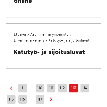
online”
Etusivu
Asuminen ja ympäristö
Liikenne ja veneily
Katutyö- ja sijoitusluvat
Katutyö- ja sijoitusluvat
…
1
110
111
112
113
114
Edellinen sivu
…
115
116
117
Seuraava sivu