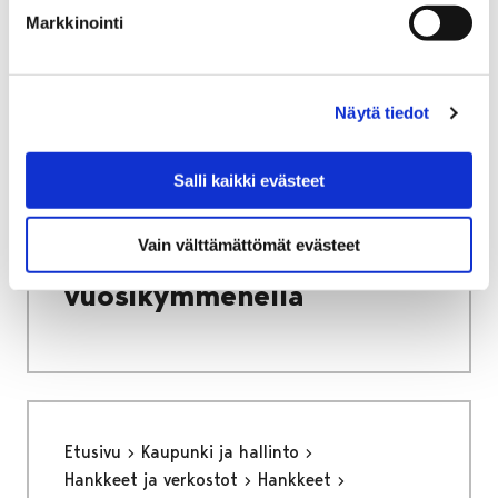
Markkinointi
Näytä tiedot
Etusivu
Kasvatus ja koulutus
Lukio
Tiäksää?-verkkolehti
Henkilökuvia
Salli kaikki evästeet
Historiaa neljällä vuosikymmenellä
Historiaa neljällä
Vain välttämättömät evästeet
vuosikymmenellä
Etusivu
Kaupunki ja hallinto
Hankkeet ja verkostot
Hankkeet