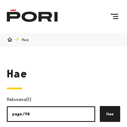
Siirry sisältöön
Etusivulle
Hae
Etusivu
Hae
Hakusana(t)
Hae