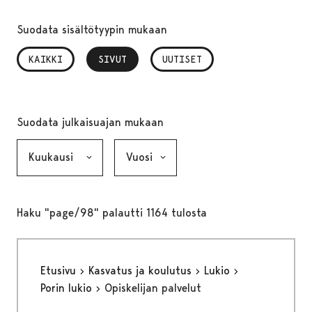
Suodata sisältötyypin mukaan
KAIKKI
SIVUT
, VALITTU
UUTISET
Suodata julkaisuajan mukaan
Kuukausi, valinta lähettää lomakkeen
Vuosi, valinta lähettää lomakkeen
Haku "page/98" palautti 1164 tulosta
Etusivu
Kasvatus ja koulutus
Lukio
Porin lukio
Opiskelijan palvelut