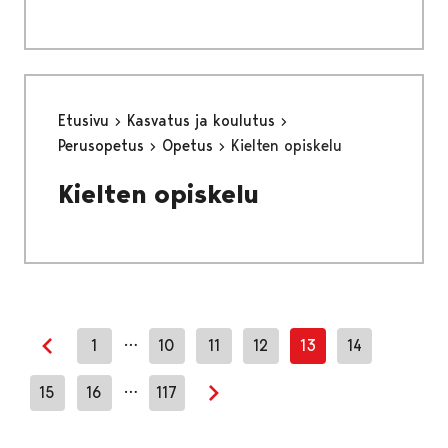
Etusivu
Kasvatus ja koulutus
Perusopetus
Opetus
Kielten opiskelu
Kielten opiskelu
…
1
10
11
12
13
14
Edellinen sivu
…
15
16
117
Seuraava sivu