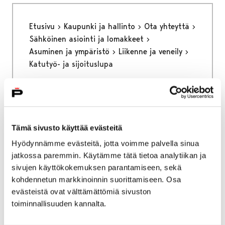
Etusivu
Kaupunki ja hallinto
Ota yhteyttä
Sähköinen asiointi ja lomakkeet
Asuminen ja ympäristö
Liikenne ja veneily
Katutyö- ja sijoituslupa
Katutyö- ja
sijoituslupahakemus
Tämä sivusto käyttää evästeitä
Voit siirtyä katutyö- ja sijoituslupa -
Hyödynnämme evästeitä, jotta voimme palvella sinua
hakemukseen painamalla alla olevasta
jatkossa paremmin. Käytämme tätä tietoa analytiikan ja
linkistä.
sivujen käyttökokemuksen parantamiseen, sekä
kohdennetun markkinoinnin suorittamiseen. Osa
evästeistä ovat välttämättömiä sivuston
toiminnallisuuden kannalta.
Etusivu
Kaupunki ja hallinto
Ota yhteyttä