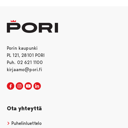
Porin kaupunki
PL 121, 28101 PORI
Puh. 02 621 1100
kirjaamo@pori.fi
Porin kaupunki Facebookissa
Avautuu uudessa välilehdessä
Porin kaupunki Instagramissa
Avautuu uudessa välilehdessä
Porin kaupunki Youtubessa
Avautuu uudessa välilehdessä
Porin kaupunki LinkedInissa
Avautuu uudessa välilehdessä
Ota yhteyttä
Puhelinluettelo