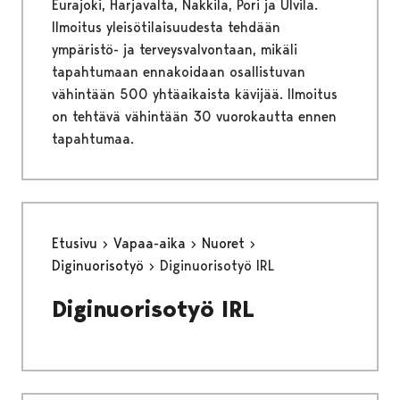
Eurajoki, Harjavalta, Nakkila, Pori ja Ulvila.
Ilmoitus yleisötilaisuudesta tehdään
ympäristö- ja terveysvalvontaan, mikäli
tapahtumaan ennakoidaan osallistuvan
vähintään 500 yhtäaikaista kävijää. Ilmoitus
on tehtävä vähintään 30 vuorokautta ennen
tapahtumaa.
Etusivu
Vapaa-aika
Nuoret
Diginuorisotyö
Diginuorisotyö IRL
Diginuorisotyö IRL