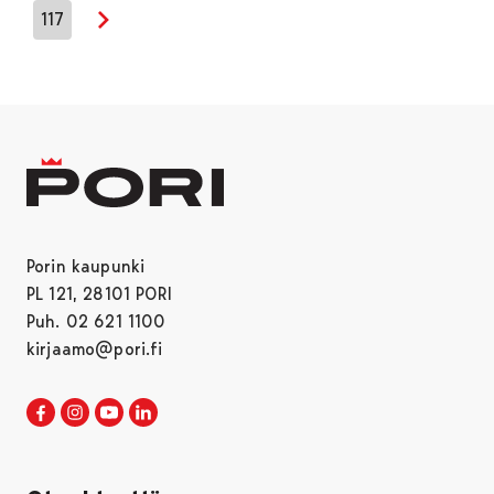
117
Seuraava sivu
Porin kaupunki
PL 121, 28101 PORI
Puh. 02 621 1100
kirjaamo@pori.fi
Porin kaupunki Facebookissa
Avautuu uudessa välilehdessä
Porin kaupunki Instagramissa
Avautuu uudessa välilehdessä
Porin kaupunki Youtubessa
Avautuu uudessa välilehdessä
Porin kaupunki LinkedInissa
Avautuu uudessa välilehdessä