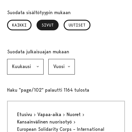
Suodata sisältötyypin mukaan
KAIKKI
SIVUT
, VALITTU
UUTISET
Suodata julkaisuajan mukaan
Kuukausi, valinta lähettää lomakkeen
Vuosi, valinta lähettää lomakkeen
Haku "page/102" palautti 1164 tulosta
Etusivu
Vapaa-aika
Nuoret
Kansainvälinen nuorisotyö
European Solidarity Corps – International