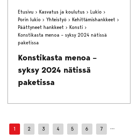
Etusivu
Kasvatus ja koulutus
Lukio
Porin lukio
Yhteistyö
Kehittämishankkeet
Päättyneet hankkeet
Konsti
Konstikasta menoa – syksy 2024 nätissä
paketissa
Konstikasta menoa –
syksy 2024 nätissä
paketissa
…
1
2
3
4
5
6
7