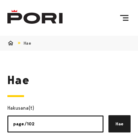
Siirry sisältöön
Etusivulle
Hae
Etusivu
Hae
Hakusana(t)
Hae