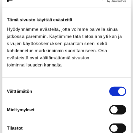
Etusivu
Kasvatus ja koulutus
Lukio
Porin lukio
Yhteistyö
Kehittämishankkeet
Tämä sivusto käyttää evästeitä
Päättyneet hankkeet
Priima
Hyödynnämme evästeitä, jotta voimme palvella sinua
Priima-päivä 25.8. Porissa
jatkossa paremmin. Käytämme tätä tietoa analytiikan ja
Priima-päivä 25.8. Porissa
sivujen käyttökokemuksen parantamiseen, sekä
kohdennetun markkinoinnin suorittamiseen. Osa
evästeistä ovat välttämättömiä sivuston
toiminnallisuuden kannalta.
Suostumuksen
Etusivu
Asuminen ja ympäristö
Välttämätön
valinta
Kaupunkikehitys
Kaupunkikeskusta
Liikenneverkkosuunnittelu
Mieltymykset
Liikenneverkkosuunnittelu
Tilastot
Porin keskustan liikenneverkkosuunnitelma on