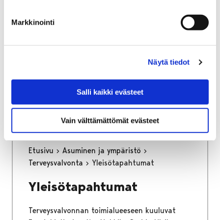
osa keskustan kehittämisen kärkihanketta.
Työssä määritetään kaikkien liikennemuotojen
Markkinointi
tavoiteverkot ja se tulee toimimaan pitkän
aikajänteen ohjenuorana katujen
tarkemmassa suunnittelussa.
Näytä tiedot
Kaupunginhallitus on hyväksynyt
liikenneverkkosuunnitelman loppuraportin
Salli kaikki evästeet
26.6.2023.
Vain välttämättömät evästeet
Etusivu
Asuminen ja ympäristö
Terveysvalvonta
Yleisötapahtumat
Yleisötapahtumat
Terveysvalvonnan toimialueeseen kuuluvat