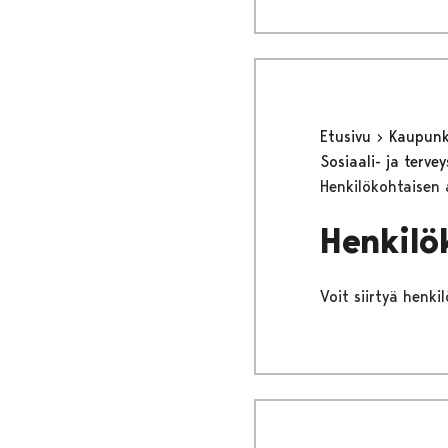
Etusivu
Kaupunki
Sosiaali- ja terv
Henkilökohtaisen 
Henkilö
Voit siirtyä henki