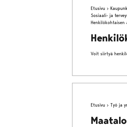
Etusivu
Kaupunki
Sosiaali- ja terv
Henkilökohtaisen 
Henkilö
Voit siirtyä henki
Etusivu
Työ ja 
Maatalou