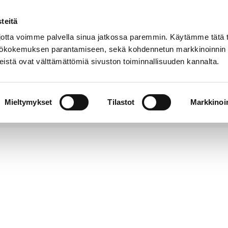
teitä
Puhelinluettelo
Anna palautetta
tta voimme palvella sinua jatkossa paremmin. Käytämme tätä t
yttökokemuksen parantamiseen, sekä kohdennetun markkinoinnin
istä ovat välttämättömiä sivuston toiminnallisuuden kannalta.
s ja
Vapaa-
Hyvinvointi
tus
aika
y
Mieltymykset
Tilastot
Markkinoin