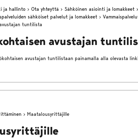
 ja hallinto
Ota yhteyttä
Sähköinen asiointi ja lomakkeet
eyspalveluiden sähköiset palvelut ja lomakkeet
Vammaispalvel
avustajan tuntilista
kohtaisen avustajan tuntili
lökohtaisen avustajan tuntilistaan painamalla alla olevasta link
yrittäminen
Maatalousyrittäjille
syrittäjille