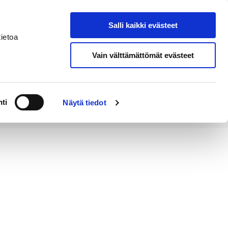
Salli kaikki evästeet
Tapahtumakalenteri
Hae sivustolta
ietoa
Vain välttämättömät evästeet
Työ ja
Kaupunki ja
rittäminen
hallinto
ti
Näytä tiedot