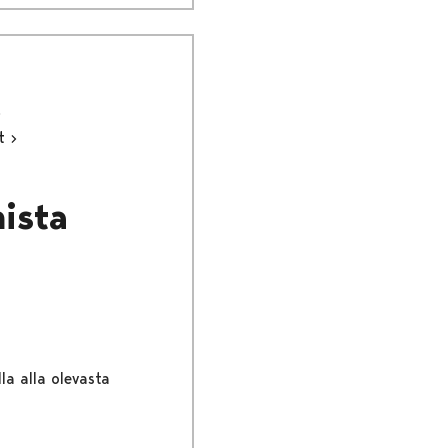
ut
mista
la alla olevasta