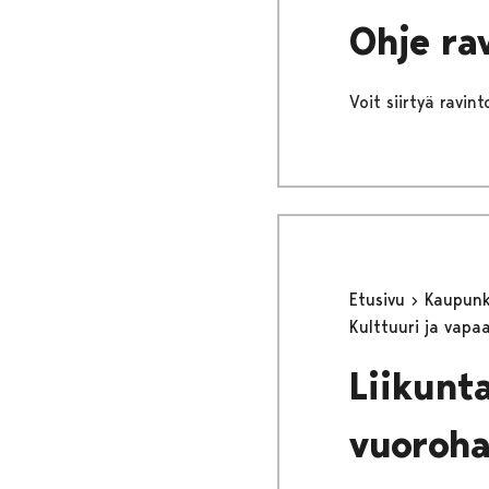
Ohje ra
Voit siirtyä ravin
Etusivu
Kaupunki
Kulttuuri ja vapa
Liikunta
vuoroh