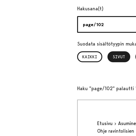
Hakusana(t)
Suodata sisältötyypin muk
KAIKKI
SIVUT
, VALITTU
Haku "page/102" palautti 
Etusivu
Asumine
Ohje ravintolisien