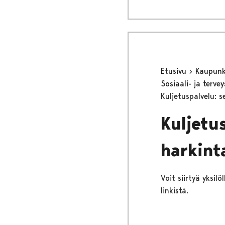
Etusivu
Kaupunki
Sosiaali- ja terv
Kuljetuspalvelu: s
Kuljetus
harkint
Voit siirtyä yksil
linkistä.