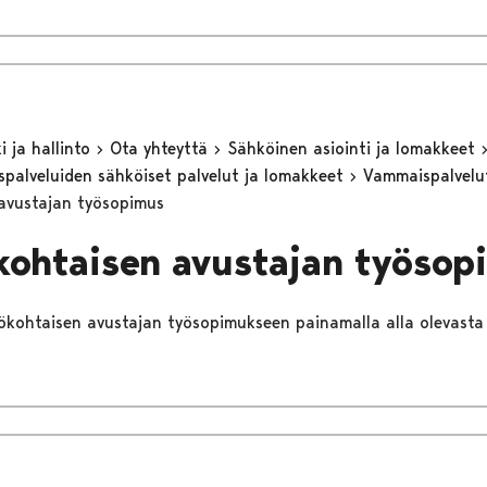
 ja hallinto
Ota yhteyttä
Sähköinen asiointi ja lomakkeet
eyspalveluiden sähköiset palvelut ja lomakkeet
Vammaispalvel
avustajan työsopimus
kohtaisen avustajan työsop
lökohtaisen avustajan työsopimukseen painamalla alla olevasta l