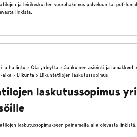
ntatilojen ja leirikeskusten vuorohakemus palveluun tai pdf-lom
evasta linkistä.
 ja hallinto
Ota yhteyttä
Sähköinen asiointi ja lomakkeet
a-aika
Liikunta
Liikuntatilojen laskutussopimus
atilojen laskutussopimus yri
söille
ntatilojen laskutussopimukseen painamalla alla olevasta linkistä.