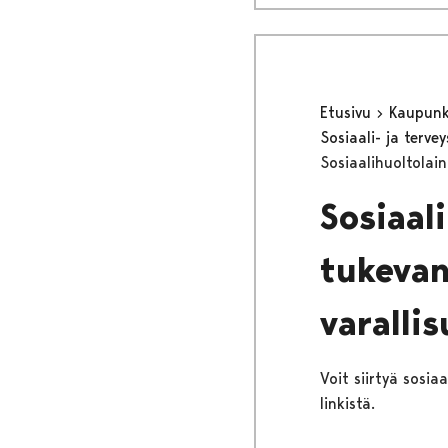
Etusivu
Kaupunki
Sosiaali- ja terv
Sosiaalihuoltolai
Sosiaal
tukevan
varallis
Voit siirtyä sosia
linkistä.