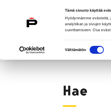
Siirry sisältöön
Tämä sivusto käyttää eväs
Suomeksi
Hyödynnämme evästeitä, jo
Etusivulle
analytiikan ja sivujen kä
suorittamiseen. Osa eväste
Asuminen ja
Kasvatu
ympäristö
koulu
Suostumuksen
Välttämätön
valinta
Hae
Etusivu
Hae