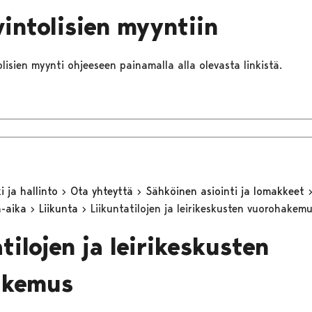
vintolisien myyntiin
tolisien myynti ohjeeseen painamalla alla olevasta linkistä.
 ja hallinto
Ota yhteyttä
Sähköinen asiointi ja lomakkeet
a-aika
Liikunta
Liikuntatilojen ja leirikeskusten vuorohakem
tilojen ja leirikeskusten
akemus