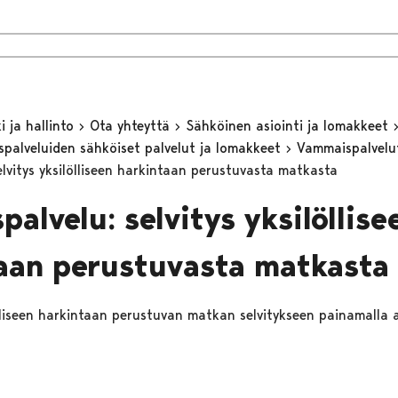
 ja hallinto
Ota yhteyttä
Sähköinen asiointi ja lomakkeet
eyspalveluiden sähköiset palvelut ja lomakkeet
Vammaispalvel
elvitys yksilölliseen harkintaan perustuvasta matkasta
palvelu: selvitys yksilöllise
aan perustuvasta matkasta
ölliseen harkintaan perustuvan matkan selvitykseen painamalla a