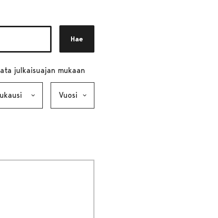
Hae
ata julkaisuajan mukaan
ausi, valinta lähettää lomakkeen
Vuosi, valinta lähettää lomakkeen