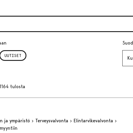
aan
Suod
Kuuk
UUTISET
1164 tulosta
n ja ympäristö
Terveysvalvonta
Elintarvikevalvonta
 myyntiin