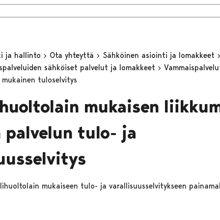
 ja hallinto
Ota yhteyttä
Sähköinen asiointi ja lomakkeet
eyspalveluiden sähköiset palvelut ja lomakkeet
Vammaispalvel
n mukainen tuloselvitys
ihuoltolain mukaisen liikku
 palvelun tulo- ja
uusselvitys
alihuoltolain mukaiseen tulo- ja varallisuusselvitykseen painamal