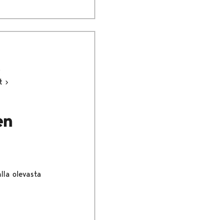
ut
en
lla olevasta