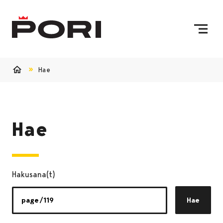
Siirry sisältöön
Etusivulle
Hae
Etusivu
Hae
Hakusana(t)
Hae