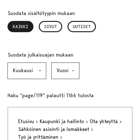
Suodata sisältötyypin mukaan
KAIKKI
, VALITTU
SIVUT
UUTISET
Suodata julkaisuajan mukaan
Kuukausi, valinta lähettää lomakkeen
Vuosi, valinta lähettää lomakkeen
Haku "page/119" palautti 1166 tulosta
Etusivu
Kaupunki ja hallinto
Ota yhteyttä
Sähköinen asiointi ja lomakkeet
Työ ja yrittäminen