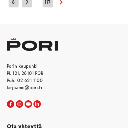
…
8
9
117
Seuraava sivu
Porin kaupunki
PL 121, 28101 PORI
Puh. 02 621 1100
kirjaamo@pori.fi
Porin kaupunki Facebookissa
Avautuu uudessa välilehdessä
Porin kaupunki Instagramissa
Avautuu uudessa välilehdessä
Porin kaupunki Youtubessa
Avautuu uudessa välilehdessä
Porin kaupunki LinkedInissa
Avautuu uudessa välilehdessä
Ota yhteyttä