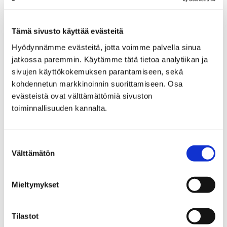
Etusivu
Kaupunki ja hallinto
Ota yhteyttä
Sähköinen asiointi ja lomakkeet
Asuminen ja ympäristö
Rakentaminen
Tämä sivusto käyttää evästeitä
Maalämpöjärjestelmän selvitys
Hyödynnämme evästeitä, jotta voimme palvella sinua
jatkossa paremmin. Käytämme tätä tietoa analytiikan ja
Maalämpöjärjestelmän
sivujen käyttökokemuksen parantamiseen, sekä
esiselvityslomake
kohdennetun markkinoinnin suorittamiseen. Osa
evästeistä ovat välttämättömiä sivuston
toiminnallisuuden kannalta.
Voit siirtyä maalämmön
lämmönkeruujärjestelmän esiselvitykseen
painamalla alla olevasta linkistä.
Suostumuksen
Välttämätön
valinta
Mieltymykset
Etusivu
Asuminen ja ympäristö
Terveysvalvonta
Elintarvikevalvonta
Tilastot
Porin muistilista ulkomyyntiin