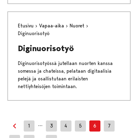
Etusivu
Vapaa-aika
Nuoret
Diginuorisotyö
Diginuorisotyö
Diginuorisotyössä jutellaan nuorten kanssa
somessa ja chateissa, pelataan digitaalisia
pelejä ja osallistutaan erilaisten
nettiyhteisöjen toimintaan.
…
1
3
4
5
6
7
Edellinen sivu