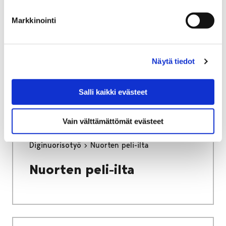
Porin muistilista
Markkinointi
ulkomyyntiin
Voit siirtyä ulkomyynnin muistilistaan
Näytä tiedot
painamalla alla olevasta linkistä.
Salli kaikki evästeet
Vain välttämättömät evästeet
Etusivu
Vapaa-aika
Nuoret
Diginuorisotyö
Nuorten peli-ilta
Nuorten peli-ilta