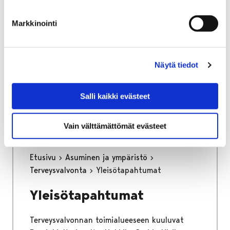
osa keskustan kehittämisen kärkihanketta.
Työssä määritetään kaikkien liikennemuotojen
Markkinointi
tavoiteverkot ja se tulee toimimaan pitkän
aikajänteen ohjenuorana katujen
tarkemmassa suunnittelussa.
Näytä tiedot
Kaupunginhallitus on hyväksynyt
liikenneverkkosuunnitelman loppuraportin
Salli kaikki evästeet
26.6.2023.
Vain välttämättömät evästeet
Etusivu
Asuminen ja ympäristö
Terveysvalvonta
Yleisötapahtumat
Yleisötapahtumat
Terveysvalvonnan toimialueeseen kuuluvat