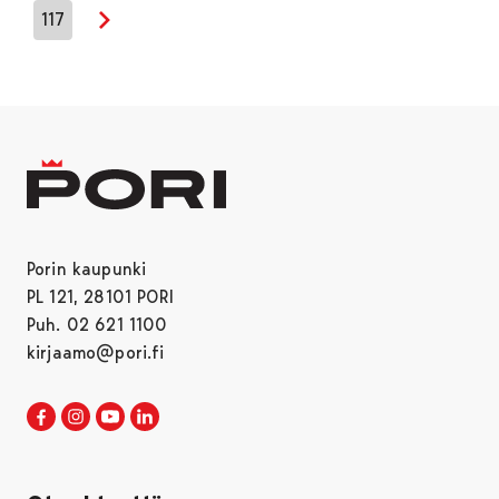
117
Seuraava sivu
Porin kaupunki
PL 121, 28101 PORI
Puh. 02 621 1100
kirjaamo@pori.fi
Porin kaupunki Facebookissa
Avautuu uudessa välilehdessä
Porin kaupunki Instagramissa
Avautuu uudessa välilehdessä
Porin kaupunki Youtubessa
Avautuu uudessa välilehdessä
Porin kaupunki LinkedInissa
Avautuu uudessa välilehdessä