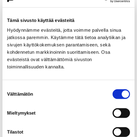
Etusivu
Kasvatus ja koulutus
Lukio
Porin lukio
Yhteistyö
Kehittämishankkeet
Tämä sivusto käyttää evästeitä
Päättyneet hankkeet
Priima
Hyödynnämme evästeitä, jotta voimme palvella sinua
Priima-päivä 25.8. Porissa
jatkossa paremmin. Käytämme tätä tietoa analytiikan ja
Priima-päivä 25.8. Porissa
sivujen käyttökokemuksen parantamiseen, sekä
kohdennetun markkinoinnin suorittamiseen. Osa
evästeistä ovat välttämättömiä sivuston
toiminnallisuuden kannalta.
Suostumuksen
Etusivu
Asuminen ja ympäristö
Välttämätön
valinta
Kaupunkikehitys
Kaupunkikeskusta
Liikenneverkkosuunnittelu
Mieltymykset
Liikenneverkkosuunnittelu
Tilastot
Porin keskustan liikenneverkkosuunnitelma on