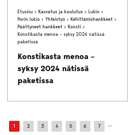
Etusivu
Kasvatus ja koulutus
Lukio
Porin lukio
Yhteistyö
Kehittämishankkeet
Päättyneet hankkeet
Konsti
Konstikasta menoa – syksy 2024 nätissä
paketissa
Konstikasta menoa –
syksy 2024 nätissä
paketissa
…
1
2
3
4
5
6
7