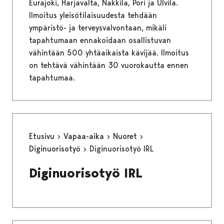
Eurajoki, Harjavalta, Nakkila, Pori ja Ulvila.
Ilmoitus yleisötilaisuudesta tehdään
ympäristö- ja terveysvalvontaan, mikäli
tapahtumaan ennakoidaan osallistuvan
vähintään 500 yhtäaikaista kävijää. Ilmoitus
on tehtävä vähintään 30 vuorokautta ennen
tapahtumaa.
Etusivu
Vapaa-aika
Nuoret
Diginuorisotyö
Diginuorisotyö IRL
Diginuorisotyö IRL