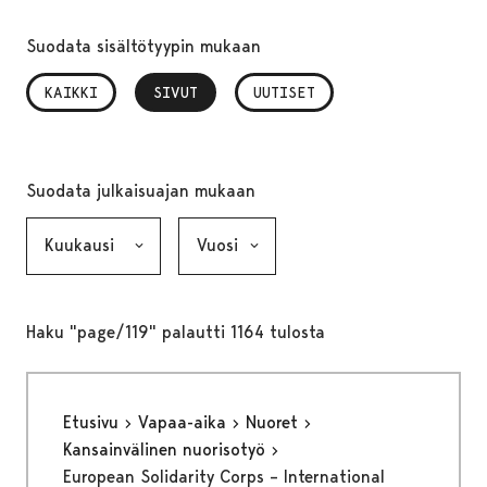
Suodata sisältötyypin mukaan
KAIKKI
SIVUT
, VALITTU
UUTISET
Suodata julkaisuajan mukaan
Kuukausi, valinta lähettää lomakkeen
Vuosi, valinta lähettää lomakkeen
Haku "page/119" palautti 1164 tulosta
Etusivu
Vapaa-aika
Nuoret
Kansainvälinen nuorisotyö
European Solidarity Corps – International