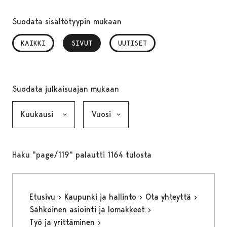
Suodata sisältötyypin mukaan
KAIKKI
SIVUT
, VALITTU
UUTISET
Suodata julkaisuajan mukaan
Kuukausi, valinta lähettää lomakkeen
Vuosi, valinta lähettää lomakkeen
Haku "page/119" palautti 1164 tulosta
Etusivu
Kaupunki ja hallinto
Ota yhteyttä
Sähköinen asiointi ja lomakkeet
Työ ja yrittäminen