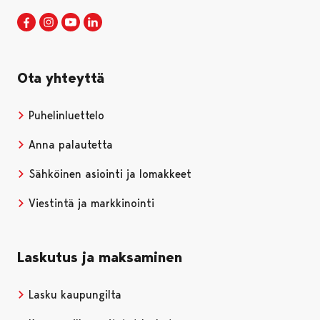
Porin kaupunki Facebookissa
Avautuu uudessa välilehdessä
Porin kaupunki Instagramissa
Avautuu uudessa välilehdessä
Porin kaupunki Youtubessa
Avautuu uudessa välilehdessä
Porin kaupunki LinkedInissa
Avautuu uudessa välilehdessä
Ota yhteyttä
Puhelinluettelo
Anna palautetta
Sähköinen asiointi ja lomakkeet
Viestintä ja markkinointi
Laskutus ja maksaminen
Lasku kaupungilta