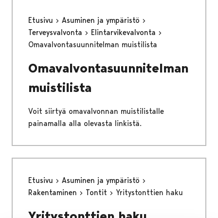
Etusivu
Asuminen ja ympäristö
Terveysvalvonta
Elintarvikevalvonta
Omavalvontasuunnitelman muistilista
Omavalvontasuunnitelman
muistilista
Voit siirtyä omavalvonnan muistilistalle
painamalla alla olevasta linkistä.
Etusivu
Asuminen ja ympäristö
Rakentaminen
Tontit
Yritystonttien haku
Yritystonttien haku