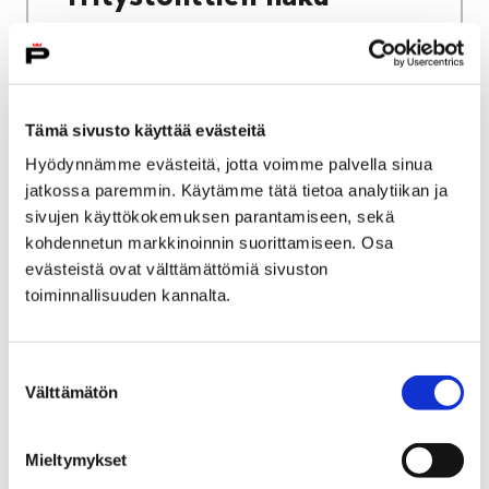
Tämä sivusto käyttää evästeitä
Etusivu
Kaupunki ja hallinto
Ota yhteyttä
Hyödynnämme evästeitä, jotta voimme palvella sinua
Sähköinen asiointi ja lomakkeet
jatkossa paremmin. Käytämme tätä tietoa analytiikan ja
Työ ja yrittäminen
sivujen käyttökokemuksen parantamiseen, sekä
Porin kaupunki työnantajana
kohdennetun markkinoinnin suorittamiseen. Osa
Porin kaupungin avoimet työpaikat
evästeistä ovat välttämättömiä sivuston
toiminnallisuuden kannalta.
Porin kaupungin avoimet
työpaikat
Suostumuksen
Välttämätön
valinta
Voit siirtyä Porin kaupungin avoimiin
työpaikkoihin painamalla alla olevasta
Mieltymykset
linkistä, joka ohjautuu Kuntarekryyn.