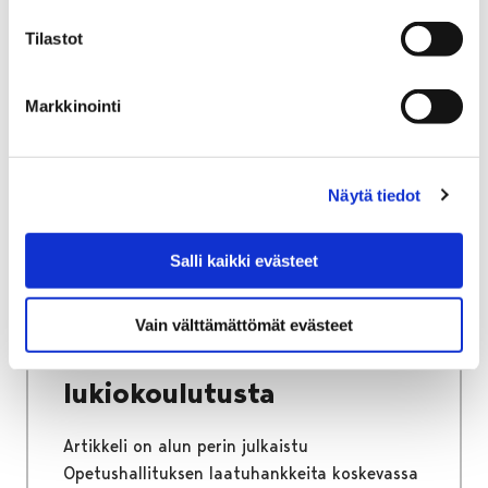
Tilastot
Etusivu
Kasvatus ja koulutus
Lukio
Markkinointi
Porin lukio
Yhteistyö
Kehittämishankkeet
Päättyneet hankkeet
Priima
Hanke kirjoihin ja kansiin: Priima – entistä
Näytä tiedot
laadukkaampaa lukiokoulutusta
Hanke kirjoihin ja kansiin:
Salli kaikki evästeet
Priima – entistä
Vain välttämättömät evästeet
laadukkaampaa
lukiokoulutusta
Artikkeli on alun perin julkaistu
Opetushallituksen laatuhankkeita koskevassa