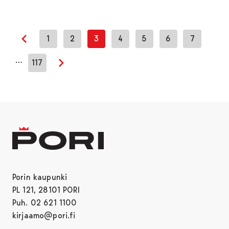
1
2
3
4
5
6
7
Edellinen sivu
…
117
Seuraava sivu
Porin kaupunki
PL 121, 28101 PORI
Puh. 02 621 1100
kirjaamo@pori.fi