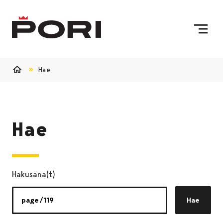
Siirry sisältöön
Etusivulle
Hae
Etusivu
Hae
Hakusana(t)
Hae