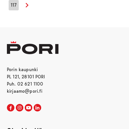
117
Seuraava sivu
Porin kaupunki
PL 121, 28101 PORI
Puh. 02 621 1100
kirjaamo@pori.fi
Porin kaupunki Facebookissa
Avautuu uudessa välilehdessä
Porin kaupunki Instagramissa
Avautuu uudessa välilehdessä
Porin kaupunki Youtubessa
Avautuu uudessa välilehdessä
Porin kaupunki LinkedInissa
Avautuu uudessa välilehdessä