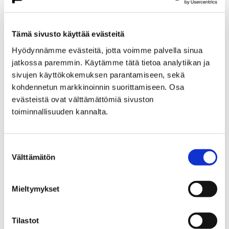
Etusivu
Kasvatus ja koulutus
Lukio
Porin lukio
Yhteistyö
Kehittämishankkeet
Tämä sivusto käyttää evästeitä
Päättyneet hankkeet
Priima
Hyödynnämme evästeitä, jotta voimme palvella sinua
Priima-päivä 25.8. Porissa
jatkossa paremmin. Käytämme tätä tietoa analytiikan ja
Priima-päivä 25.8. Porissa
sivujen käyttökokemuksen parantamiseen, sekä
kohdennetun markkinoinnin suorittamiseen. Osa
evästeistä ovat välttämättömiä sivuston
toiminnallisuuden kannalta.
Suostumuksen
Etusivu
Asuminen ja ympäristö
Välttämätön
valinta
Kaupunkikehitys
Kaupunkikeskusta
Liikenneverkkosuunnittelu
Mieltymykset
Liikenneverkkosuunnittelu
Tilastot
Porin keskustan liikenneverkkosuunnitelma on