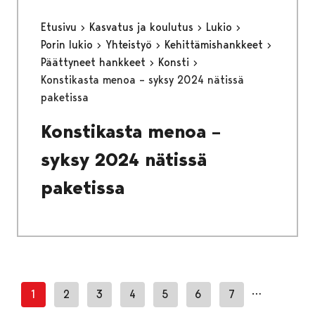
Etusivu
Kasvatus ja koulutus
Lukio
Porin lukio
Yhteistyö
Kehittämishankkeet
Päättyneet hankkeet
Konsti
Konstikasta menoa – syksy 2024 nätissä
paketissa
Konstikasta menoa –
syksy 2024 nätissä
paketissa
…
1
2
3
4
5
6
7