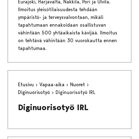
Eurajoki, Harjavalta, Nakkila, Pori ja Ulvila.
Ilmoitus yleisötilaisuudesta tehdään
ympäristö- ja terveysvalvontaan, mikäli
tapahtumaan ennakoidaan osallistuvan
vähintään 500 yhtäaikaista kävijää. Ilmoitus
on tehtävä vähintään 30 vuorokautta ennen
tapahtumaa.
Etusivu
Vapaa-aika
Nuoret
Diginuorisotyö
Diginuorisotyö IRL
Diginuorisotyö IRL