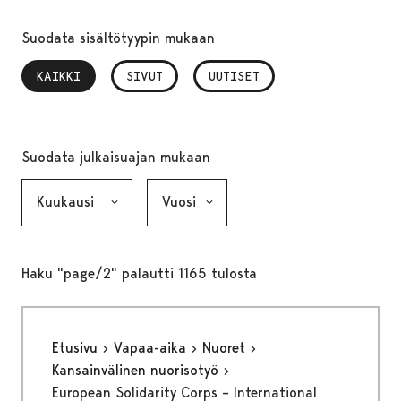
Suodata sisältötyypin mukaan
KAIKKI
, VALITTU
SIVUT
UUTISET
Suodata julkaisuajan mukaan
Kuukausi, valinta lähettää lomakkeen
Vuosi, valinta lähettää lomakkeen
Haku "page/2" palautti 1165 tulosta
Etusivu
Vapaa-aika
Nuoret
Kansainvälinen nuorisotyö
European Solidarity Corps – International