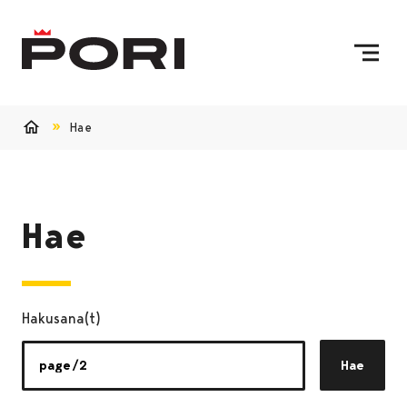
Siirry sisältöön
Etusivulle
Hae
Etusivu
Hae
Hakusana(t)
Hae