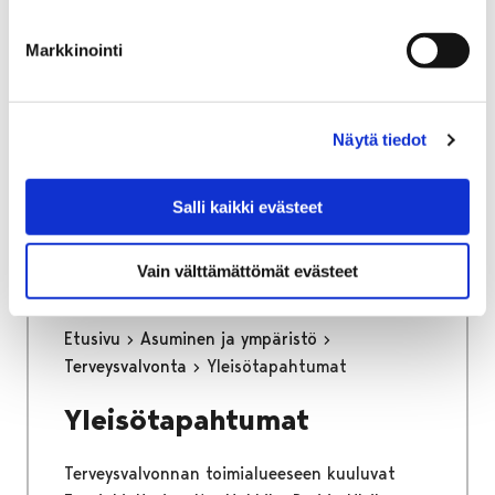
osa keskustan kehittämisen kärkihanketta.
Työssä määritetään kaikkien liikennemuotojen
Markkinointi
tavoiteverkot ja se tulee toimimaan pitkän
aikajänteen ohjenuorana katujen
tarkemmassa suunnittelussa.
Näytä tiedot
Kaupunginhallitus on hyväksynyt
liikenneverkkosuunnitelman loppuraportin
Salli kaikki evästeet
26.6.2023.
Vain välttämättömät evästeet
Etusivu
Asuminen ja ympäristö
Terveysvalvonta
Yleisötapahtumat
Yleisötapahtumat
Terveysvalvonnan toimialueeseen kuuluvat