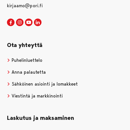
kirjaamo@pori.fi
Porin kaupunki Facebookissa
Avautuu uudessa välilehdessä
Porin kaupunki Instagramissa
Avautuu uudessa välilehdessä
Porin kaupunki Youtubessa
Avautuu uudessa välilehdessä
Porin kaupunki LinkedInissa
Avautuu uudessa välilehdessä
Ota yhteyttä
Puhelinluettelo
Anna palautetta
Sähköinen asiointi ja lomakkeet
Viestintä ja markkinointi
Laskutus ja maksaminen