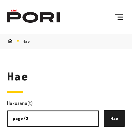
Siirry sisältöön
Etusivulle
Hae
Etusivu
Hae
Hakusana(t)
Hae