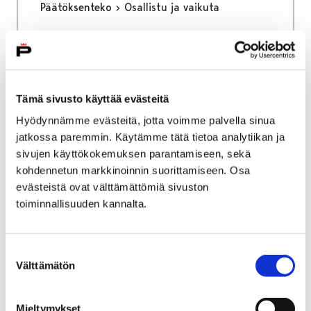
Päätöksenteko
Osallistu ja vaikuta
Osallistu ja vaikuta
Tämä sivusto käyttää evästeitä
Hyödynnämme evästeitä, jotta voimme palvella sinua
jatkossa paremmin. Käytämme tätä tietoa analytiikan ja
Etusivu
Asuminen ja ympäristö
sivujen käyttökokemuksen parantamiseen, sekä
Liikenne ja veneily
Joukkoliikenne
kohdennetun markkinoinnin suorittamiseen. Osa
Kelan koulumatkatuki
evästeistä ovat välttämättömiä sivuston
Kelan koulumatkatuki
toiminnallisuuden kannalta.
Koulumatkatuetut liput on tarkoitettu toisen
Suostumuksen
asteen opiskelijoille, jotka saavat Kelan
Välttämätön
valinta
myöntämää koulumatkatukea.
Mieltymykset