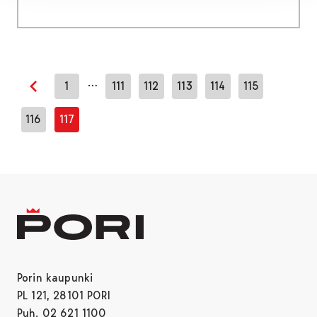
…
1
111
112
113
114
115
Edellinen sivu
116
117
Porin kaupunki
PL 121, 28101 PORI
Puh. 02 621 1100