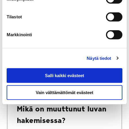
Tilastot
Etusivu
Kasvatus ja koulutus
Perusopetus
Koulut ja palvelut
Markkinointi
Koulut ja palvelut
Näytä tiedot
Salli kaikki evästeet
Etusivu
Asuminen ja ympäristö
Rakentaminen
Rakennusvalvonta
Vain välttämättömät evästeet
Mikä on muuttunut luvan hakemisessa?
Mikä on muuttunut luvan
hakemisessa?