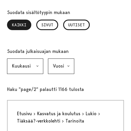
Suodata sisältötyypin mukaan
KAIKKI
, VALITTU
SIVUT
UUTISET
Suodata julkaisuajan mukaan
Kuukausi, valinta lähettää lomakkeen
Vuosi, valinta lähettää lomakkeen
Haku "page/2" palautti 1166 tulosta
Etusivu
Kasvatus ja koulutus
Lukio
Tiäksää?-verkkolehti
Tarinoita