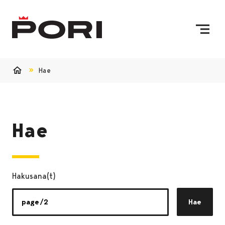
Siirry sisältöön
Etusivulle
Hae
Etusivu
Hae
Hakusana(t)
Hae