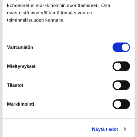
Etusivu
Asuminen ja ympäristö
kohdennetun markkinoinnin suorittamiseen. Osa
Porin Vesi, liikelaitos
Omistajan vaihdos
evästeistä ovat välttämättömiä sivuston
toiminnallisuuden kannalta.
Omistajan vaihdos
Suostumuksen
Välttämätön
valinta
Mieltymykset
Etusivu
Asuminen ja ympäristö
Porin Vesi, liikelaitos
Laatu ja ympäristö
Tilastot
Laatu ja ympäristö
Markkinointi
Näytä tiedot
Etusivu
Kasvatus ja koulutus