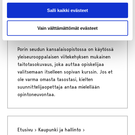
Porin seudun kansalaisopisto
Salli kaikki evästeet
Opiskelu kansalaisopistossa
Kielten taitotasot
Vain välttämättömät evästeet
Kielten taitotasot
Porin seudun kansalaisopistossa on käytössä
yleiseurooppalaisen viitekehyksen mukainen
taitotasokuvaus, joka auttaa opiskelijaa
valitsemaan itselleen sopivan kurssin. Jos et
ole varma omasta tasostasi, kielten
suunnittelijaopettaja antaa mielellään
opintoneuvontaa.
Etusivu
Kaupunki ja hallinto