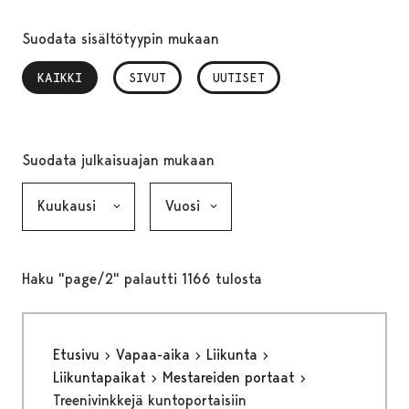
Suodata sisältötyypin mukaan
KAIKKI
, VALITTU
SIVUT
UUTISET
Suodata julkaisuajan mukaan
Kuukausi, valinta lähettää lomakkeen
Vuosi, valinta lähettää lomakkeen
Haku "page/2" palautti 1166 tulosta
Etusivu
Vapaa-aika
Liikunta
Liikuntapaikat
Mestareiden portaat
Treenivinkkejä kuntoportaisiin