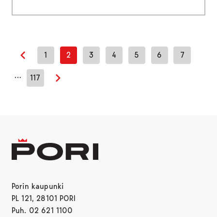
1
2
3
4
5
6
7
Edellinen sivu
…
117
Seuraava sivu
Porin kaupunki
PL 121, 28101 PORI
Puh. 02 621 1100