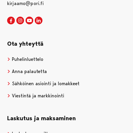
kirjaamo@pori.fi
Porin kaupunki Facebookissa
Avautuu uudessa välilehdessä
Porin kaupunki Instagramissa
Avautuu uudessa välilehdessä
Porin kaupunki Youtubessa
Avautuu uudessa välilehdessä
Porin kaupunki LinkedInissa
Avautuu uudessa välilehdessä
Ota yhteyttä
Puhelinluettelo
Anna palautetta
Sähköinen asiointi ja lomakkeet
Viestintä ja markkinointi
Laskutus ja maksaminen