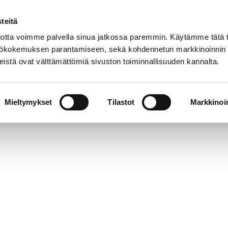
teitä
Puhelinluettelo
Anna palautetta
tta voimme palvella sinua jatkossa paremmin. Käytämme tätä t
yttökokemuksen parantamiseen, sekä kohdennetun markkinoinnin
istä ovat välttämättömiä sivuston toiminnallisuuden kannalta.
s ja
Vapaa-
Hyvinvointi
tus
aika
y
Mieltymykset
Tilastot
Markkinoin