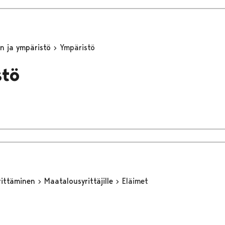
n ja ympäristö
Ympäristö
stö
yrittäminen
Maatalousyrittäjille
Eläimet