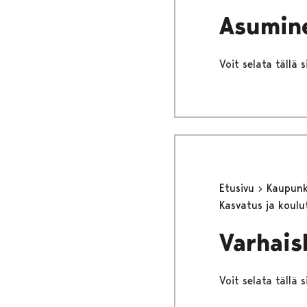
Asumin
Voit selata tällä 
Etusivu
Kaupunki
Kasvatus ja koul
Varhais
Voit selata tällä 