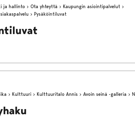
 ja hallinto
Ota yhteyttä
Kaupungin asiointipalvelut
asiakaspalvelu
Pysäköintiluvat
ntiluvat
aika
Kulttuuri
Kulttuuritalo Annis
Avoin seinä -galleria
N
yhaku