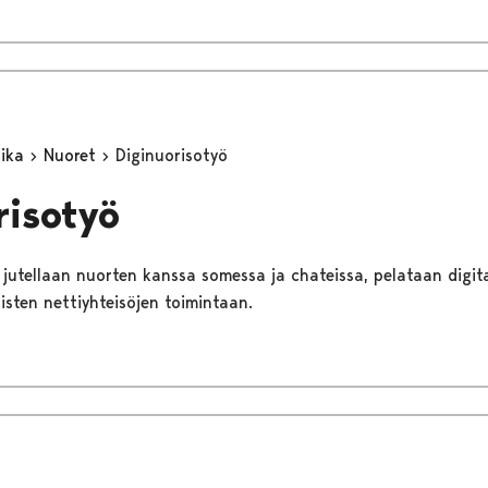
aika
Nuoret
Diginuorisotyö
risotyö
jutellaan nuorten kanssa somessa ja chateissa, pelataan digitaa
aisten nettiyhteisöjen toimintaan.