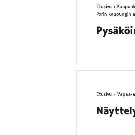
Etusivu
Kaupunki
Porin kaupungin 
Pysäköi
Etusivu
Vapaa-
Näyttel