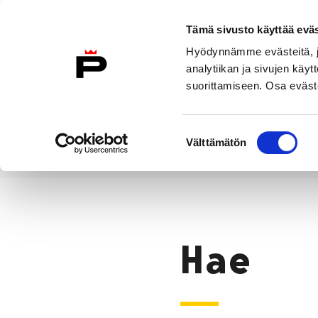
Siirry sisältöön
Tämä sivusto käyttää eväs
Suomeksi
Hyödynnämme evästeitä, jo
Etusivulle
analytiikan ja sivujen kä
suorittamiseen. Osa eväste
Asuminen ja
Kasvatu
ympäristö
koulu
Suostumuksen
Välttämätön
valinta
Hae
Etusivu
Hae