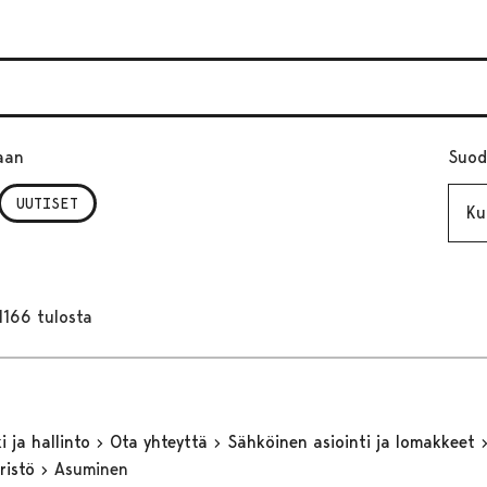
aan
Suod
Kuuk
UUTISET
1166 tulosta
 ja hallinto
Ota yhteyttä
Sähköinen asiointi ja lomakkeet
ristö
Asuminen