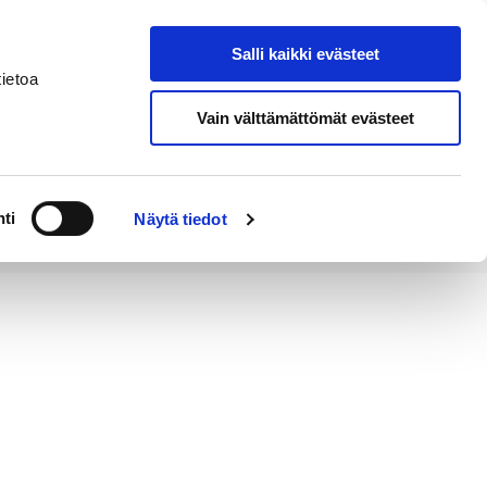
Salli kaikki evästeet
Tapahtumakalenteri
Hae sivustolta
ietoa
Vain välttämättömät evästeet
Työ ja
Kaupunki ja
rittäminen
hallinto
ti
Näytä tiedot