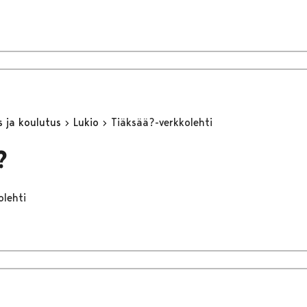
s ja koulutus
Lukio
Tiäksää?-verkkolehti
?
olehti