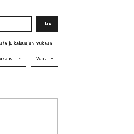
Hae
ata julkaisuajan mukaan
ausi, valinta lähettää lomakkeen
Vuosi, valinta lähettää lomakkeen