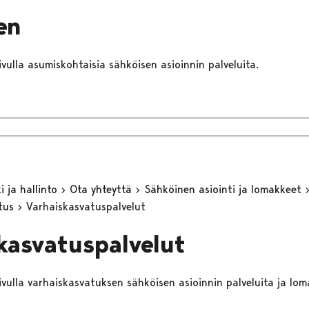
en
sivulla asumiskohtaisia sähköisen asioinnin palveluita.
 ja hallinto
Ota yhteyttä
Sähköinen asiointi ja lomakkeet
utus
Varhaiskasvatuspalvelut
kasvatuspalvelut
sivulla varhaiskasvatuksen sähköisen asioinnin palveluita ja lom