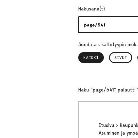
Hakusana(t)
Suodata sisältötyypin muk
KAIKKI
, VALITTU
SIVUT
Haku "page/541" palautti 
Etusivu
Kaupunki
Asuminen ja ympä