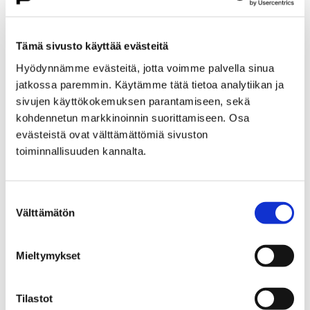
Etusivu
Kasvatus ja koulutus
Lukio
Porin lukio
Yhteistyö
Kehittämishankkeet
Tämä sivusto käyttää evästeitä
Päättyneet hankkeet
Priima
Hyödynnämme evästeitä, jotta voimme palvella sinua
Priima-päivä 25.8. Porissa
jatkossa paremmin. Käytämme tätä tietoa analytiikan ja
Priima-päivä 25.8. Porissa
sivujen käyttökokemuksen parantamiseen, sekä
kohdennetun markkinoinnin suorittamiseen. Osa
evästeistä ovat välttämättömiä sivuston
toiminnallisuuden kannalta.
Suostumuksen
Etusivu
Asuminen ja ympäristö
Välttämätön
valinta
Kaupunkikehitys
Kaupunkikeskusta
Liikenneverkkosuunnittelu
Mieltymykset
Liikenneverkkosuunnittelu
Tilastot
Porin keskustan liikenneverkkosuunnitelma on