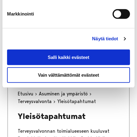
osa keskustan kehittämisen kärkihanketta.
Työssä määritetään kaikkien liikennemuotojen
Markkinointi
tavoiteverkot ja se tulee toimimaan pitkän
aikajänteen ohjenuorana katujen
tarkemmassa suunnittelussa.
Näytä tiedot
Kaupunginhallitus on hyväksynyt
liikenneverkkosuunnitelman loppuraportin
Salli kaikki evästeet
26.6.2023.
Vain välttämättömät evästeet
Etusivu
Asuminen ja ympäristö
Terveysvalvonta
Yleisötapahtumat
Yleisötapahtumat
Terveysvalvonnan toimialueeseen kuuluvat