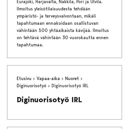
Eurajoki, Harjavalta, Nakkila, Pori ja Ulvila.
Ilmoitus yleisötilaisuudesta tehdään
ympäristö- ja terveysvalvontaan, mikäli
tapahtumaan ennakoidaan osallistuvan
vähintään 500 yhtäaikaista kävijää. Ilmoitus
on tehtävä vähintään 30 vuorokautta ennen
tapahtumaa.
Etusivu
Vapaa-aika
Nuoret
Diginuorisotyö
Diginuorisotyö IRL
Diginuorisotyö IRL