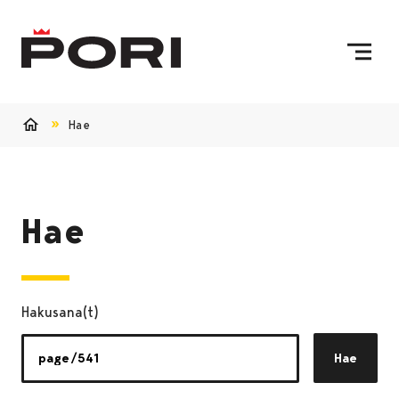
Siirry sisältöön
Etusivulle
Hae
Etusivu
Hae
Hakusana(t)
Hae