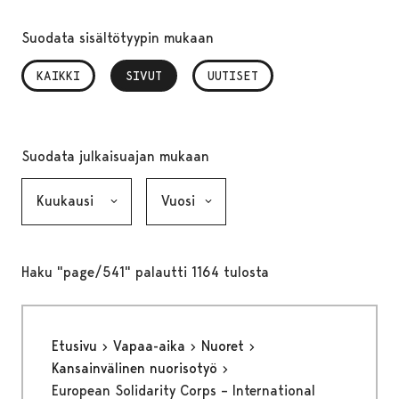
Suodata sisältötyypin mukaan
KAIKKI
SIVUT
, VALITTU
UUTISET
Suodata julkaisuajan mukaan
Kuukausi, valinta lähettää lomakkeen
Vuosi, valinta lähettää lomakkeen
Haku "page/541" palautti 1164 tulosta
Etusivu
Vapaa-aika
Nuoret
Kansainvälinen nuorisotyö
European Solidarity Corps – International