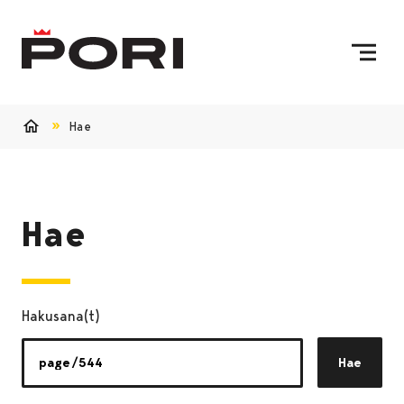
Siirry sisältöön
Etusivulle
Hae
Etusivu
Hae
Hakusana(t)
Hae