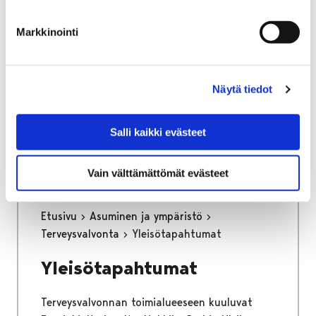
osa keskustan kehittämisen kärkihanketta.
Työssä määritetään kaikkien liikennemuotojen
Markkinointi
tavoiteverkot ja se tulee toimimaan pitkän
aikajänteen ohjenuorana katujen
tarkemmassa suunnittelussa.
Näytä tiedot
Kaupunginhallitus on hyväksynyt
liikenneverkkosuunnitelman loppuraportin
Salli kaikki evästeet
26.6.2023.
Vain välttämättömät evästeet
Etusivu
Asuminen ja ympäristö
Terveysvalvonta
Yleisötapahtumat
Yleisötapahtumat
Terveysvalvonnan toimialueeseen kuuluvat