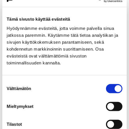
Etusivu
Kasvatus ja koulutus
Lukio
Porin lukio
Yhteistyö
Kehittämishankkeet
Tämä sivusto käyttää evästeitä
Päättyneet hankkeet
Priima
Hyödynnämme evästeitä, jotta voimme palvella sinua
Priima-päivä 25.8. Porissa
jatkossa paremmin. Käytämme tätä tietoa analytiikan ja
Priima-päivä 25.8. Porissa
sivujen käyttökokemuksen parantamiseen, sekä
kohdennetun markkinoinnin suorittamiseen. Osa
evästeistä ovat välttämättömiä sivuston
toiminnallisuuden kannalta.
Suostumuksen
Etusivu
Asuminen ja ympäristö
Välttämätön
valinta
Kaupunkikehitys
Kaupunkikeskusta
Liikenneverkkosuunnittelu
Mieltymykset
Liikenneverkkosuunnittelu
Tilastot
Porin keskustan liikenneverkkosuunnitelma on