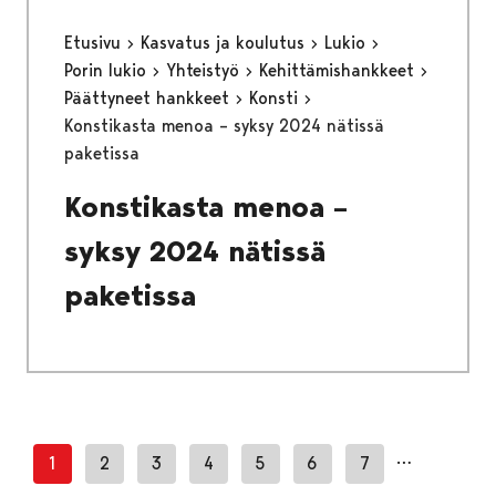
Etusivu
Kasvatus ja koulutus
Lukio
Porin lukio
Yhteistyö
Kehittämishankkeet
Päättyneet hankkeet
Konsti
Konstikasta menoa – syksy 2024 nätissä
paketissa
Konstikasta menoa –
syksy 2024 nätissä
paketissa
…
1
2
3
4
5
6
7