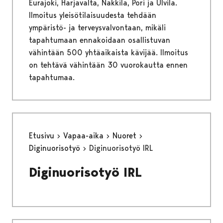
Eurajoki, Harjavalta, Nakkila, Pori ja Ulvila.
Ilmoitus yleisötilaisuudesta tehdään
ympäristö- ja terveysvalvontaan, mikäli
tapahtumaan ennakoidaan osallistuvan
vähintään 500 yhtäaikaista kävijää. Ilmoitus
on tehtävä vähintään 30 vuorokautta ennen
tapahtumaa.
Etusivu
Vapaa-aika
Nuoret
Diginuorisotyö
Diginuorisotyö IRL
Diginuorisotyö IRL