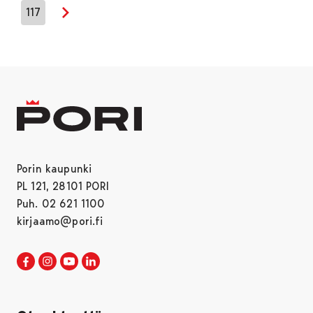
117
Seuraava sivu
Porin kaupunki
PL 121, 28101 PORI
Puh. 02 621 1100
kirjaamo@pori.fi
Porin kaupunki Facebookissa
Avautuu uudessa välilehdessä
Porin kaupunki Instagramissa
Avautuu uudessa välilehdessä
Porin kaupunki Youtubessa
Avautuu uudessa välilehdessä
Porin kaupunki LinkedInissa
Avautuu uudessa välilehdessä