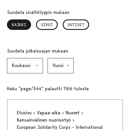
Suodata sisältötyypin mukaan
KAIKKI
, VALITTU
SIVUT
UUTISET
Suodata julkaisuajan mukaan
Kuukausi, valinta lähettää lomakkeen
Vuosi, valinta lähettää lomakkeen
Haku "page/544" palautti 1166 tulosta
Etusivu
Vapaa-aika
Nuoret
Kansainvälinen nuorisotyö
European Solidarity Corps – International