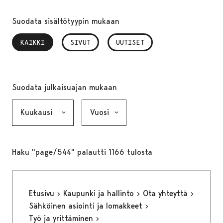
Suodata sisältötyypin mukaan
KAIKKI
, VALITTU
SIVUT
UUTISET
Suodata julkaisuajan mukaan
Kuukausi, valinta lähettää lomakkeen
Vuosi, valinta lähettää lomakkeen
Haku "page/544" palautti 1166 tulosta
Etusivu
Kaupunki ja hallinto
Ota yhteyttä
Sähköinen asiointi ja lomakkeet
Työ ja yrittäminen