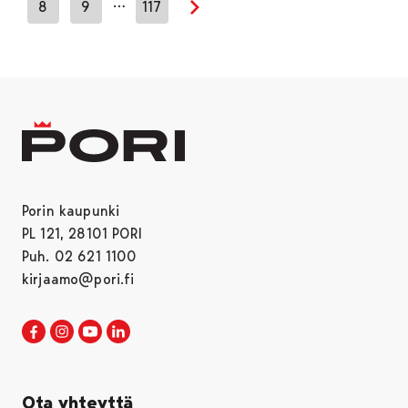
…
8
9
117
Seuraava sivu
Porin kaupunki
PL 121, 28101 PORI
Puh. 02 621 1100
kirjaamo@pori.fi
Porin kaupunki Facebookissa
Avautuu uudessa välilehdessä
Porin kaupunki Instagramissa
Avautuu uudessa välilehdessä
Porin kaupunki Youtubessa
Avautuu uudessa välilehdessä
Porin kaupunki LinkedInissa
Avautuu uudessa välilehdessä
Ota yhteyttä