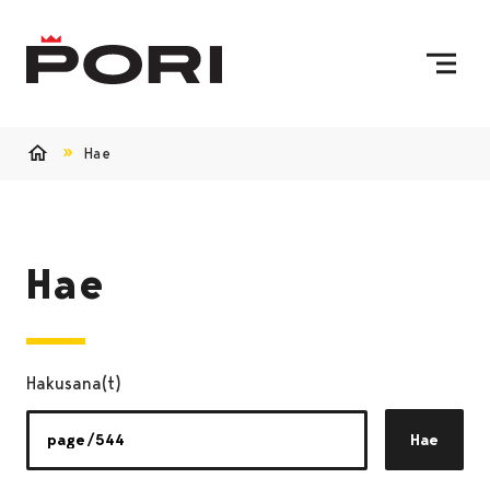
Siirry sisältöön
Etusivulle
Hae
Etusivu
Hae
Hakusana(t)
Hae