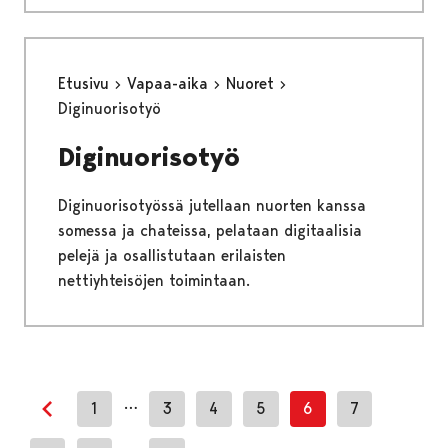
Etusivu
Vapaa-aika
Nuoret
Diginuorisotyö
Diginuorisotyö
Diginuorisotyössä jutellaan nuorten kanssa
somessa ja chateissa, pelataan digitaalisia
pelejä ja osallistutaan erilaisten
nettiyhteisöjen toimintaan.
…
1
3
4
5
6
7
Edellinen sivu