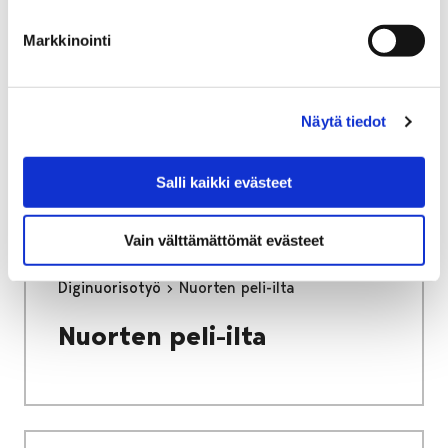
Porin muistilista
Markkinointi
ulkomyyntiin
Voit siirtyä ulkomyynnin muistilistaan
Näytä tiedot
painamalla alla olevasta linkistä.
Salli kaikki evästeet
Vain välttämättömät evästeet
Etusivu
Vapaa-aika
Nuoret
Diginuorisotyö
Nuorten peli-ilta
Nuorten peli-ilta