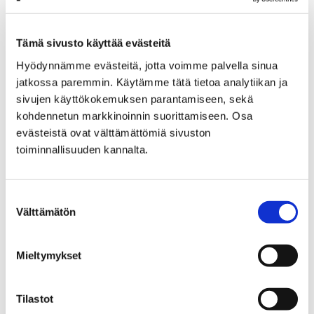
Etusivu
Kaupunki ja hallinto
Ota yhteyttä
Sähköinen asiointi ja lomakkeet
Asuminen ja ympäristö
Rakentaminen
Tämä sivusto käyttää evästeitä
Maalämpöjärjestelmän selvitys
Hyödynnämme evästeitä, jotta voimme palvella sinua
jatkossa paremmin. Käytämme tätä tietoa analytiikan ja
Maalämpöjärjestelmän
sivujen käyttökokemuksen parantamiseen, sekä
esiselvityslomake
kohdennetun markkinoinnin suorittamiseen. Osa
evästeistä ovat välttämättömiä sivuston
toiminnallisuuden kannalta.
Voit siirtyä maalämmön
lämmönkeruujärjestelmän esiselvitykseen
painamalla alla olevasta linkistä.
Suostumuksen
Välttämätön
valinta
Mieltymykset
Etusivu
Asuminen ja ympäristö
Terveysvalvonta
Elintarvikevalvonta
Tilastot
Porin muistilista ulkomyyntiin